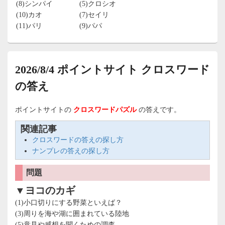
(8)シンパイ
(5)クロシオ
(10)カオ
(7)セイリ
(11)パリ
(9)パパ
2026/8/4 ポイントサイト クロスワード
の答え
ポイントサイトの
クロスワードパズル
の答えです。
関連記事
クロスワードの答えの探し方
ナンプレの答えの探し方
問題
▼ヨコのカギ
(1)小口切りにする野菜といえば？
(3)周りを海や湖に囲まれている陸地
(5)意見や感想を聞くための調査