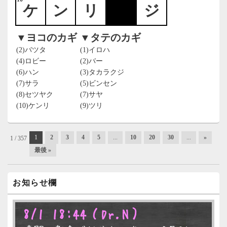
ケ
ン
リ
ジ
▼ヨコのカギ
▼タテのカギ
(2)バツタ
(1)イロハ
(4)ロビー
(2)バー
(6)ハン
(3)タカラクジ
(7)サラ
(5)ビンセン
(8)セツヤク
(7)サヤ
(10)ケンリ
(9)ツリ
投
1
2
3
4
5
...
10
20
30
...
»
1 / 357
稿
最後 »
ナ
ビ
ゲ
メ
お知らせ欄
ー
イ
シ
ン
ョ
サ
8/1 18:44
（Dr.N）
ン
イ
ド