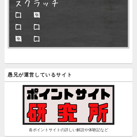
スクラッチ
6/2 10:04
（Dr.N）
□ ■
永久不滅.comの本日分の更新が完了し
□ □
ました。
■ □
6/2 2:22
（Dr.N）
永久不滅.comが8：00までメンテナンス
隠しポイントを探せ
とのことなので、本日分の更新は難し
いかもしれません。
□ □
愚兄が運営しているサイト
■ □
5/26 2:52
（Dr.N）
□ ■
時間の都合が付かないため、5月26日の
更新は休みます。申し訳ありません。
5/23 16:32
（Dr.N）
時間の都合が付かないため、5月24日の
各ポイントサイトの詳しい解説や体験記など
更新は休みます。申し訳ありません。