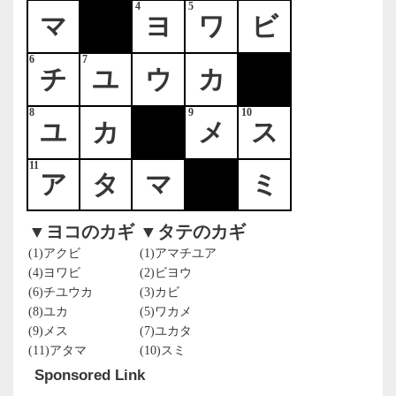
4
5
マ
ヨ
ワ
ビ
6
7
チ
ユ
ウ
カ
8
9
10
ユ
カ
メ
ス
11
ア
タ
マ
ミ
▼ヨコのカギ
▼タテのカギ
(1)アクビ
(1)アマチユア
(4)ヨワビ
(2)ビヨウ
(6)チユウカ
(3)カビ
(8)ユカ
(5)ワカメ
(9)メス
(7)ユカタ
(11)アタマ
(10)スミ
Sponsored Link