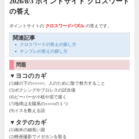
2026/8/3 ポイントサイト クロスワード
の答え
ポイントサイトの
クロスワードパズル
の答えです。
関連記事
クロスワードの答えの探し方
ナンプレの答えの探し方
問題
▼ヨコのカギ
(1)縁の下の○○○○○。人のために陰で努力すること
(5)ボクシングやプロレスの試合場
(6)ビーバーが小枝や泥で築く
(7)地球は太陽系の○○○○の１つ
(9)イスを数える語
▼タテのカギ
(1)南米の細長い国
(2)映画撮影でメガホンを取る