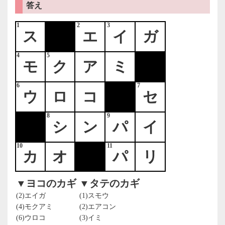
答え
1
2
3
ス
エ
イ
ガ
4
5
モ
ク
ア
ミ
6
7
ウ
ロ
コ
セ
8
9
シ
ン
パ
イ
10
11
カ
オ
パ
リ
▼ヨコのカギ
▼タテのカギ
(2)エイガ
(1)スモウ
(4)モクアミ
(2)エアコン
(6)ウロコ
(3)イミ