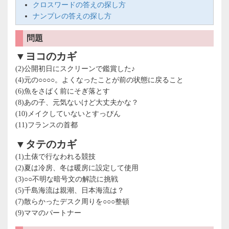
クロスワードの答えの探し方
ナンプレの答えの探し方
問題
▼ヨコのカギ
(2)公開初日にスクリーンで鑑賞した♪
(4)元の○○○○。よくなったことが前の状態に戻ること
(6)魚をさばく前にそぎ落とす
(8)あの子、元気ないけど大丈夫かな？
(10)メイクしていないとすっぴん
(11)フランスの首都
▼タテのカギ
(1)土俵で行なわれる競技
(2)夏は冷房、冬は暖房に設定して使用
(3)○○不明な暗号文の解読に挑戦
(5)千島海流は親潮、日本海流は？
(7)散らかったデスク周りを○○○整頓
(9)ママのパートナー