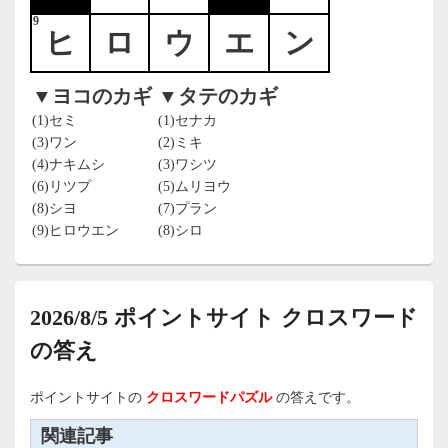
9
ヒ
ロ
ウ
エ
ン
▼ヨコのカギ
▼タテのカギ
(1)セミ
(1)セナカ
(3)ワン
(2)ミキ
(4)ナキムシ
(3)ワシツ
(6)リツプ
(5)ムリヨウ
(8)シヨ
(7)プラン
(9)ヒロウエン
(8)シロ
2026/8/5 ポイントサイト クロスワード
の答え
ポイントサイトの
クロスワードパズル
の答えです。
関連記事