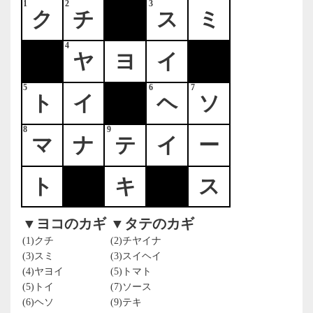
1
2
3
ク
チ
ス
ミ
4
ヤ
ヨ
イ
5
6
7
ト
イ
ヘ
ソ
8
9
マ
ナ
テ
イ
ー
ト
キ
ス
▼ヨコのカギ
▼タテのカギ
(1)クチ
(2)チヤイナ
(3)スミ
(3)スイヘイ
(4)ヤヨイ
(5)トマト
(5)トイ
(7)ソース
(6)ヘソ
(9)テキ