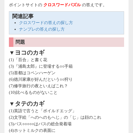
ポイントサイトの
クロスワードパズル
の答えです。
関連記事
クロスワードの答えの探し方
ナンプレの答えの探し方
問題
▼ヨコのカギ
(1)「百合」と書く花
(3)『浦島太郎』に登場する○○手箱
(5)首都はコペンハーゲン
(6)徳川家康が好んだという○○狩り
(7)修学旅行の夜といえばこれ？
(10)比べるものがないこと
▼タテのカギ
(1)英語で言うと「ボイルドエッグ」
(2)文字絵「へのへのもへじ」の「じ」は顔のこれ
(3)バス○○○○○はバスの総合発着場
(4)ホットミルクの表面に