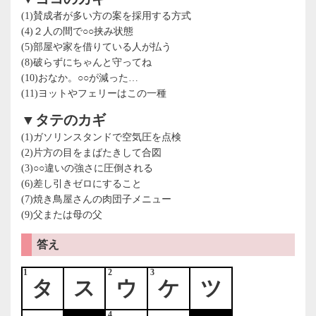
(1)賛成者が多い方の案を採用する方式
(4)２人の間で○○挟み状態
(5)部屋や家を借りている人が払う
(8)破らずにちゃんと守ってね
(10)おなか。○○が減った…
(11)ヨットやフェリーはこの一種
▼タテのカギ
(1)ガソリンスタンドで空気圧を点検
(2)片方の目をまばたきして合図
(3)○○違いの強さに圧倒される
(6)差し引きゼロにすること
(7)焼き鳥屋さんの肉団子メニュー
(9)父または母の父
答え
1
2
3
タ
ス
ウ
ケ
ツ
4