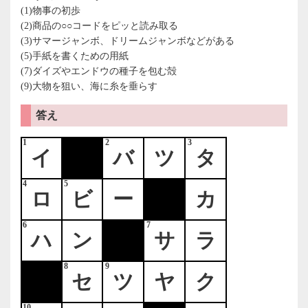
(1)物事の初歩
(2)商品の○○コードをピッと読み取る
(3)サマージャンボ、ドリームジャンボなどがある
(5)手紙を書くための用紙
(7)ダイズやエンドウの種子を包む殻
(9)大物を狙い、海に糸を垂らす
答え
1
2
3
イ
バ
ツ
タ
4
5
ロ
ビ
ー
カ
6
7
ハ
ン
サ
ラ
8
9
セ
ツ
ヤ
ク
10