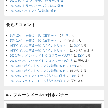
2026/8/7 ちょびリッチ。 詰将棋の答え
明日、6月21日分の更新は昼頃になって
2026/8/7 ドリームメール 詰将棋の答え
しまいそうです。申し訳ございませ
2026/8/7 Gポイント 詰将棋の答え
ん。
最近のコメント
6/18 1:39
（Dr.N）
時間の都合が付かないため、6月18日の
英単語ゲーム答え一覧（通常ver）
に
Dr.N
より
更新は休みます。申し訳ありません。
英単語ゲーム答え一覧（通常ver）
に
パパさま
より
国旗クイズの答え一覧（ポイントサイト）
に
Dr.N
より
国旗クイズの答え一覧（ポイントサイト）
に
パパさま
より
6/8 4:39
（Dr.N）
2026/7/4 ポイントサイト クロスワードの答え
に
Dr.N
より
Vポイントモールが6：00までメンテナ
2026/7/4 ポイントサイト クロスワードの答え
に
匿名
より
2020/3/18 ポイントタウン 詰将棋の答え
に
Dr.N
より
ンスとのことなので、本日分の更新は
2020/3/18 ポイントタウン 詰将棋の答え
に
はいね
より
難しいかもしれません。
2026/6/7 Vポイントモール 詰将棋の答え
に
Dr.N
より
2026/6/7 Vポイントモール 詰将棋の答え
に
匿名
より
6/6 18:51
（Dr.N）
明日、6月7日分の更新は昼頃になって
8/7 フルーツメールPt付きバナー
しまいそうです。申し訳ございませ
ん。