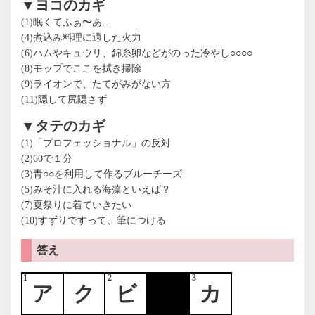
▼ヨコのカギ
(1)眠くてふぁ〜あ…
(4)煮込み料理に適した火力
(6)ハムやキュウリ、錦糸卵などがのった冷やし○○○○
(8)モップでここを拭き掃除
(9)ライオンで、たてがみがない方
(11)隠して尻隠さず
▼タテのカギ
(1)「プロフェッショナル」の反対
(2)60で１分
(3)青○○を利用して作るブルーチーズ
(5)みそ汁に入れる海藻といえば？
(7)夏祭りに着ていきたい
(10)すずりですって、筆につける
答え
1
2
3
ア
ク
ビ
カ