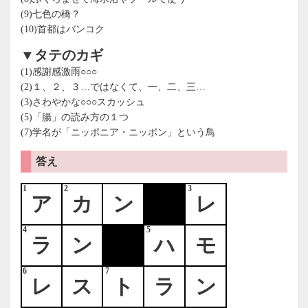
(9)七色の橋？
(10)首都はバンコク
▼タテのカギ
(1)感謝感激雨○○○
(2)１、２、３…ではなくて、一、二、三…
(3)さわやかな○○○スカッシュ
(5)「腸」の読み方の１つ
(7)学名が「ニッポニア・ニッポン」という鳥
答え
1
2
3
ア
カ
ン
レ
4
5
ラ
ン
ハ
モ
6
7
レ
ス
ト
ラ
ン