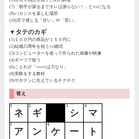
(7)「相手が謝るまでオレは謝らない！」と○○になる
(8)バカンスを楽しむ場所
(10)舌で感じる「甘い」や「苦い」
▼タテのカギ
(1)１００円の商品が１５０円に
(2)結婚25周年を祝う○○婚式
(3)コンピューターを使って作られた画像や映像
(4)ダーツで狙う
(6)ことわざ「○○○○は力なり」
(8)実験をする教科
(9)サボテンに生えているチクチク
答え
1
2
3
4
ネ
ギ
シ
マ
5
6
ア
ン
ケ
ー
ト