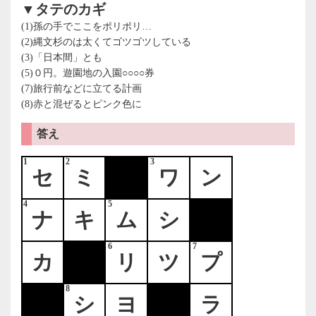
▼タテのカギ
(1)孫の手でここをポリポリ…
(2)縄文杉のは太くてゴツゴツしている
(3)「日本間」とも
(5)０円。遊園地の入園○○○○券
(7)旅行前などに立てる計画
(8)赤と混ぜるとピンク色に
答え
1
2
3
セ
ミ
ワ
ン
4
5
ナ
キ
ム
シ
6
7
カ
リ
ツ
プ
8
シ
ヨ
ラ