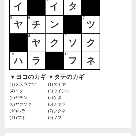
イ
イ
タ
5
6
7
ヤ
チ
ン
ツ
8
9
ヤ
ク
ソ
ク
10
11
ハ
ラ
フ
ネ
▼ヨコのカギ
▼タテのカギ
(1)タスウケツ
(1)タイヤ
(4)イタ
(2)ウインク
(5)ヤチン
(3)ケタ
(8)ヤクソク
(6)チヤラ
(10)ハラ
(7)ツクネ
(11)フネ
(9)ソフ