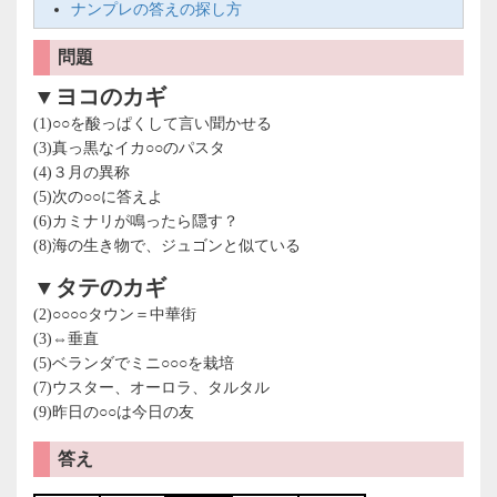
ナンプレの答えの探し方
問題
▼ヨコのカギ
(1)○○を酸っぱくして言い聞かせる
(3)真っ黒なイカ○○のパスタ
(4)３月の異称
(5)次の○○に答えよ
(6)カミナリが鳴ったら隠す？
(8)海の生き物で、ジュゴンと似ている
▼タテのカギ
(2)○○○○タウン＝中華街
(3)⇔垂直
(5)ベランダでミニ○○○を栽培
(7)ウスター、オーロラ、タルタル
(9)昨日の○○は今日の友
答え