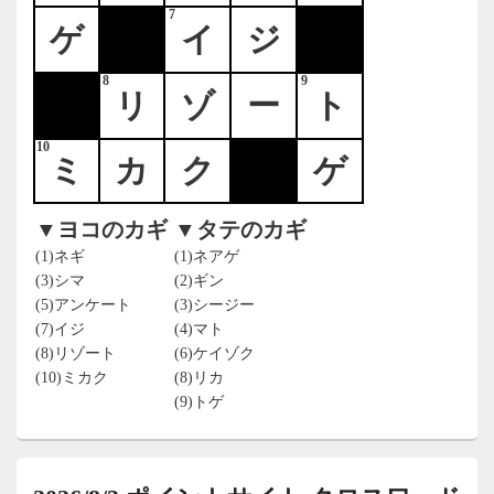
7
ゲ
イ
ジ
8
9
リ
ゾ
ー
ト
10
ミ
カ
ク
ゲ
▼ヨコのカギ
▼タテのカギ
(1)ネギ
(1)ネアゲ
(3)シマ
(2)ギン
(5)アンケート
(3)シージー
(7)イジ
(4)マト
(8)リゾート
(6)ケイゾク
(10)ミカク
(8)リカ
(9)トゲ