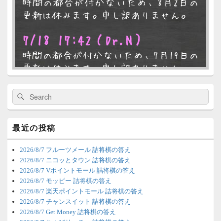
時間の都合が付かないため、8月2日の
バ
ー
更新は休みます。申し訳ありません。
ウ
ィ
7/18 17:42
（Dr.N）
ジ
ェ
時間の都合が付かないため、7月19日の
ッ
ト
更新は休みます。申し訳ありません。
エ
リ
7/4 18:54
（Dr.N）
ア
検
検
索:
索
時間の都合が付かないため、7月5日の
更新は休みます。申し訳ありません。
最近の投稿
6/22 2:12
（Dr.N）
2026/8/7 フルーツメール 詰将棋の答え
ちょびリッチが10：00までメンテナン
2026/8/7 ニコッとタウン 詰将棋の答え
2026/8/7 Vポイントモール 詰将棋の答え
スとのことなので、本日分の更新は難
2026/8/7 モッピー 詰将棋の答え
しいかもしれません。
2026/8/7 楽天ポイントモール 詰将棋の答え
2026/8/7 チャンスイット 詰将棋の答え
6/20 18:45
（Dr.N）
2026/8/7 Get Money 詰将棋の答え