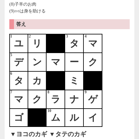
(8)子羊のお肉
(9)○○は身を助ける
答え
1
2
3
4
ユ
リ
タ
マ
5
デ
ン
マ
ー
ク
6
タ
カ
ミ
7
8
9
マ
ク
ラ
ナ
ゲ
10
ゴ
ム
ル
イ
▼ヨコのカギ
▼タテのカギ