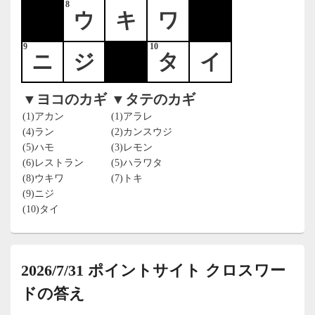
8
ウ
キ
ワ
9
10
ニ
ジ
タ
イ
▼ヨコのカギ
▼タテのカギ
(1)アカン
(1)アラレ
(4)ラン
(2)カンスウジ
(5)ハモ
(3)レモン
(6)レストラン
(5)ハラワタ
(8)ウキワ
(7)トキ
(9)ニジ
(10)タイ
2026/7/31 ポイントサイト クロスワー
ドの答え