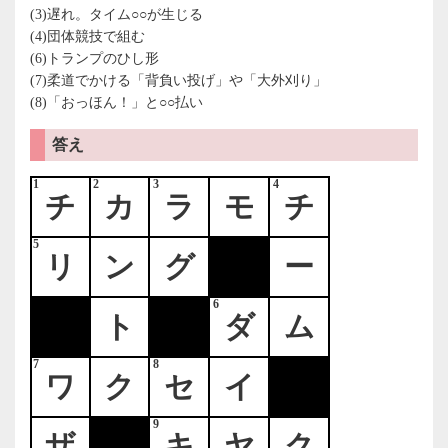
(3)遅れ。タイム○○が生じる
(4)団体競技で組む
(6)トランプのひし形
(7)柔道でかける「背負い投げ」や「大外刈り」
(8)「おっほん！」と○○払い
答え
1
2
3
4
チ
カ
ラ
モ
チ
5
リ
ン
グ
ー
6
ト
ダ
ム
7
8
ワ
ク
セ
イ
9
ザ
キ
ヤ
ク