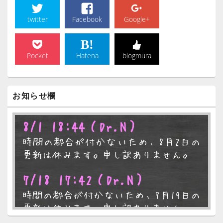
twitter
Facebook
Google+
Pocket
Hatena
blogmura
メ
お知らせ欄
イ
ン
サ
8/1 18:44
（Dr.N）
イ
ド
時間の都合が付かないため、8月2日の
バ
ー
更新は休みます。申し訳ありません。
ウ
ィ
7/18 17:42
（Dr.N）
ジ
ェ
時間の都合が付かないため、7月19日の
ッ
ト
更新は休みます。申し訳ありません。
エ