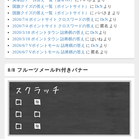
更新は休みます。申し訳ありません。
国旗クイズの答え一覧（ポイントサイト）
に
Dr.N
より
国旗クイズの答え一覧（ポイントサイト）
に
パパさま
より
6/8 4:39
（Dr.N）
2026/7/4 ポイントサイト クロスワードの答え
に
Dr.N
より
Vポイントモールが6：00までメンテナ
2026/7/4 ポイントサイト クロスワードの答え
に
匿名
より
2020/3/18 ポイントタウン 詰将棋の答え
に
Dr.N
より
ンスとのことなので、本日分の更新は
2020/3/18 ポイントタウン 詰将棋の答え
に
はいね
より
難しいかもしれません。
2026/6/7 Vポイントモール 詰将棋の答え
に
Dr.N
より
2026/6/7 Vポイントモール 詰将棋の答え
に
匿名
より
6/6 18:51
（Dr.N）
明日、6月7日分の更新は昼頃になって
8/8 フルーツメールPt付きバナー
しまいそうです。申し訳ございませ
ん。
スクラッチ
6/2 10:04
（Dr.N）
□ ■
永久不滅.comの本日分の更新が完了し
□ □
ました。
□ ■
6/2 2:22
（Dr.N）