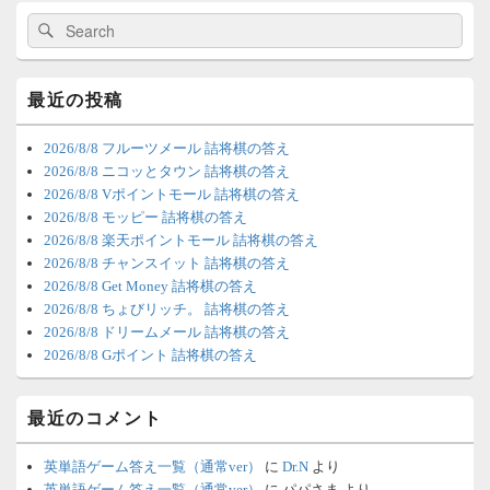
リ
7/4 18:54
（Dr.N）
ア
検
検
索:
索
時間の都合が付かないため、7月5日の
更新は休みます。申し訳ありません。
最近の投稿
6/22 2:12
（Dr.N）
2026/8/8 フルーツメール 詰将棋の答え
ちょびリッチが10：00までメンテナン
2026/8/8 ニコッとタウン 詰将棋の答え
2026/8/8 Vポイントモール 詰将棋の答え
スとのことなので、本日分の更新は難
2026/8/8 モッピー 詰将棋の答え
しいかもしれません。
2026/8/8 楽天ポイントモール 詰将棋の答え
2026/8/8 チャンスイット 詰将棋の答え
6/20 18:45
（Dr.N）
2026/8/8 Get Money 詰将棋の答え
2026/8/8 ちょびリッチ。 詰将棋の答え
明日、6月21日分の更新は昼頃になって
2026/8/8 ドリームメール 詰将棋の答え
しまいそうです。申し訳ございませ
2026/8/8 Gポイント 詰将棋の答え
ん。
最近のコメント
6/18 1:39
（Dr.N）
時間の都合が付かないため、6月18日の
英単語ゲーム答え一覧（通常ver）
に
Dr.N
より
英単語ゲーム答え一覧（通常ver）
に
パパさま
より