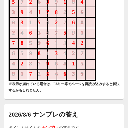
572639184
7
6
9
8
394178256
3
4
2
6
931542768
9
1
4
7
8
246387591
24
387
91
785961342
59
13
659813427
659
1
427
423796815
4
37
68
5
817254639
81
2
4
39
※表示が崩れている場合は、F5キー等でページを再読み込みすると解決
するかもしれません。
2026/8/6 ナンプレの答え
ポイントサイトの
ナンプレ
の答えです。