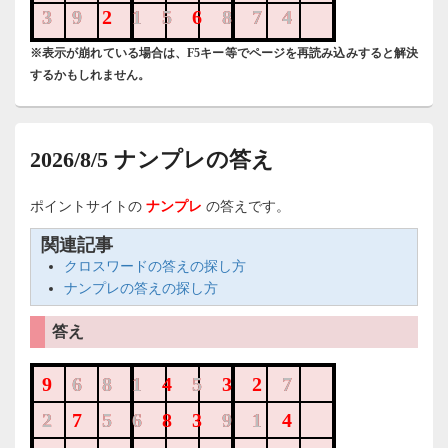
392156874
39
15
874
※表示が崩れている場合は、F5キー等でページを再読み込みすると解決
するかもしれません。
2026/8/5 ナンプレの答え
ポイントサイトの
ナンプレ
の答えです。
関連記事
クロスワードの答えの探し方
ナンプレの答えの探し方
答え
968145327
681
5
7
275683914
2
56
91