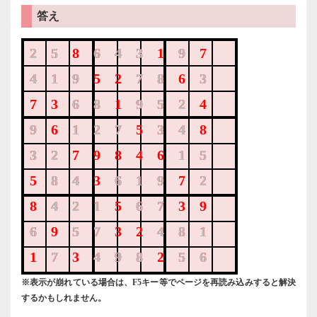
答え
258643197
25
643
9
419527863
419
78
3
736819524
68
952
961275348
9
127
34
327984615
32
15
584361972
84
619
2
842156739
421
67
695732481
6
57
481
173498256
7
498
56
※表示が崩れている場合は、F5キー等でページを再読み込みすると解決
するかもしれません。