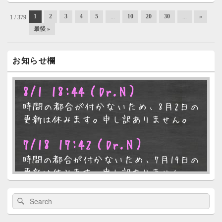
投
1
2
3
4
5
...
10
20
30
...
»
1 / 379
稿
最後 »
ナ
ビ
ゲ
メ
お知らせ欄
ー
イ
シ
ン
ョ
サ
8/1 18:44
（Dr.N）
ン
イ
ド
時間の都合が付かないため、8月2日の
バ
ー
更新は休みます。申し訳ありません。
ウ
ィ
7/18 17:42
（Dr.N）
ジ
ェ
時間の都合が付かないため、7月19日の
ッ
ト
更新は休みます。申し訳ありません。
エ
リ
7/4 18:54
（Dr.N）
ア
検
検
索:
索
時間の都合が付かないため、7月5日の