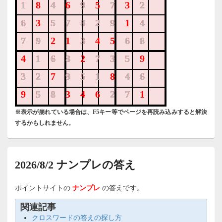
184695732
1
4
9
7
2
635782914
6
57829
4
792134568
79
3
68
416827359
168
735
327951846
32
951
46
958346271
58
27
※表示が崩れている場合は、F5キー等でページを再読み込みすると解決
するかもしれません。
2026/8/2 ナンプレの答え
ポイントサイトの
ナンプレ
の答えです。
関連記事
クロスワードの答えの探し方