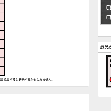
永
了
6
永
ン
新
愚兄
5
時
日
ま
読み込みすると解決するかもしれません。
5
時
え
日