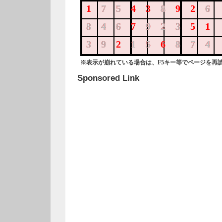
175438926
75
8
6
846792351
846
923
392156874
39
15
874
※表示が崩れている場合は、F5キー等でページを再
Sponsored Link