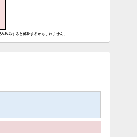
4
明
っ
い
読み込みすると解決するかもしれません。
4
時
日
え
ま
3
。
明
っ
い
3
明