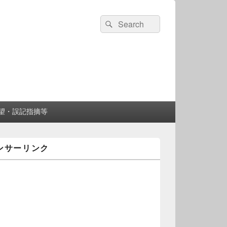
検
検
索:
索
望・誤記指摘等
ンサーリンク