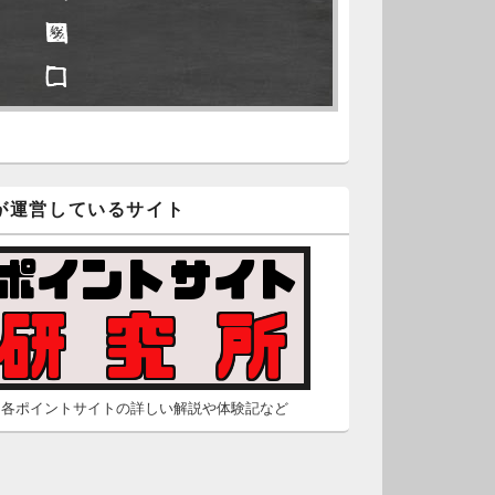
□ ■
久不滅.comの本日分の更新が完
しました。
□ □
/2 2:22
（Dr.N）
隠しポイントを探せ
久不滅.comが8：00までメンテナ
スとのことなので、本日分の更
■ ■
は難しいかもしれません。
が運営しているサイト
□ □
/26 2:52
（Dr.N）
□ □
間の都合が付かないため、5月26
の更新は休みます。申し訳あり
せん。
/23 16:32
（Dr.N）
各ポイントサイトの詳しい解説や体験記など
間の都合が付かないため、5月24
の更新は休みます。申し訳あり