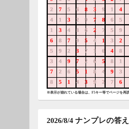
275683914
2
56
91
413297865
41
29
65
134862759
1
486
759
687954132
8
9
4
3
592371648
592
716
8
349726581
34
26
81
726518493
26
84
3
851439276
8
4
927
※表示が崩れている場合は、F5キー等でページを再
2026/8/4 ナンプレの答