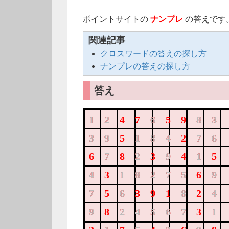
ポイントサイトの
ナンプレ
の答えです
関連記事
クロスワードの答えの探し方
ナンプレの答えの探し方
答え
124765983
12
6
83
395184276
39
184
76
678239415
7
2
9
1
431827569
4
18275
9
756391824
7
6
8
4
982456731
9
24567
1