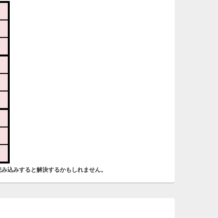
っ
い
3
時
日
ま
3
明
っ
い
読み込みすると解決するかもしれません。
2
明
っ
い
え