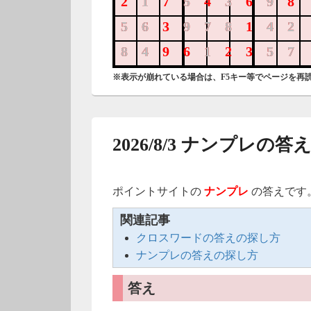
217543698
1
5
3
9
563978142
56
978
42
849612357
84
1
57
※表示が崩れている場合は、F5キー等でページを再
2026/8/3 ナンプレの答
ポイントサイトの
ナンプレ
の答えです
関連記事
クロスワードの答えの探し方
ナンプレの答えの探し方
答え