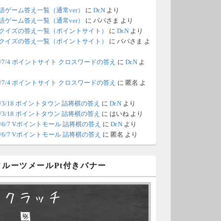
語ゲーム答え一覧（通常ver）
に
Dr.N
より
/18 1:39
（Dr.N）
語ゲーム答え一覧（通常ver）
に
パパさま
より
クイズの答え一覧（ポイントサイト）
に
Dr.N
より
間の都合が付かないため、6月18
クイズの答え一覧（ポイントサイト）
に
パパさま
よ
の更新は休みます。申し訳あり
26/7/4 ポイントサイト クロスワードの答え
に
Dr.N
よ
せん。
26/7/4 ポイントサイト クロスワードの答え
に
匿名
よ
/8 4:39
（Dr.N）
ポイントモールが6：00までメン
0/3/18 ポイントタウン 詰将棋の答え
に
Dr.N
より
0/3/18 ポイントタウン 詰将棋の答え
に
はいね
より
ナンスとのことなので、本日分
26/6/7 Vポイントモール 詰将棋の答え
に
Dr.N
より
更新は難しいかもしれません。
26/6/7 Vポイントモール 詰将棋の答え
に
匿名
より
/6 18:51
（Dr.N）
 フルーツメールPt付きバナー
日、6月7日分の更新は昼頃にな
てしまいそうです。申し訳ござ
スクラッチ
ません。
□ ■
/2 10:04
（Dr.N）