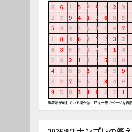
861579423
8
1
7
4
3
279413685
27
85
543268197
4326819
184695732
1
4
9
7
2
635782914
6
57829
4
792134568
79
3
68
416827359
168
735
327951846
32
951
46
958346271
58
27
※表示が崩れている場合は、F5キー等でページを再
2026/8/2 ナンプレの答