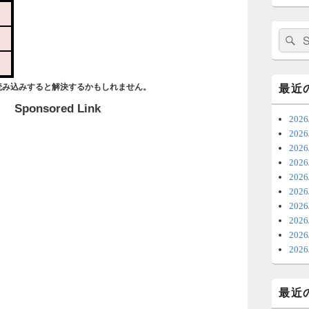
日
ま
検
索:
7
時
読み込みすると解決するかもしれません。
最近
日
Sponsored Link
20
ま
20
20
6
202
20
ち
20
ナ
202
更
20
20
6
202
明
っ
最近
い