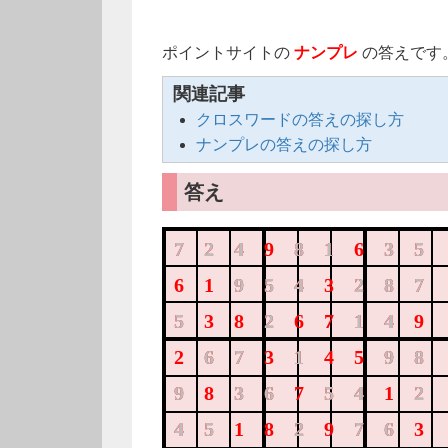
ポイントサイトの
ナンプレ
の答えです
関連記事
クロスワードの答えの探し方
ナンプレの答えの探し方
答え
724981635
724
81
35
619543287
954
287
538267149
5
2
14
267314598
67
1
98
983675412
9
36
54
2
451829763
45
2
76