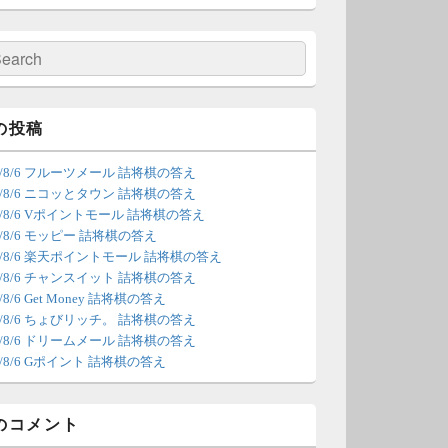
の更新は休みます。申し訳あり
せん。
検
索
/4 18:54
（Dr.N）
間の都合が付かないため、7月5
の投稿
の更新は休みます。申し訳あり
26/8/6 フルーツメール 詰将棋の答え
せん。
26/8/6 ニコッとタウン 詰将棋の答え
26/8/6 Vポイントモール 詰将棋の答え
/22 2:12
（Dr.N）
6/8/6 モッピー 詰将棋の答え
26/8/6 楽天ポイントモール 詰将棋の答え
ょびリッチが10：00までメンテ
26/8/6 チャンスイット 詰将棋の答え
ンスとのことなので、本日分の
6/8/6 Get Money 詰将棋の答え
新は難しいかもしれません。
26/8/6 ちょびリッチ。 詰将棋の答え
26/8/6 ドリームメール 詰将棋の答え
/20 18:45
（Dr.N）
6/8/6 Gポイント 詰将棋の答え
日、6月21日分の更新は昼頃にな
てしまいそうです。申し訳ござ
のコメント
ません。