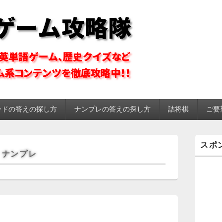
ーム攻略隊
ードの答えの探し方
ナンプレの答えの探し方
詰将棋
ご要
メ
スポ
イ
】ナンプレ
ン
サ
イ
ド
バ
ー
ウ
え
ィ