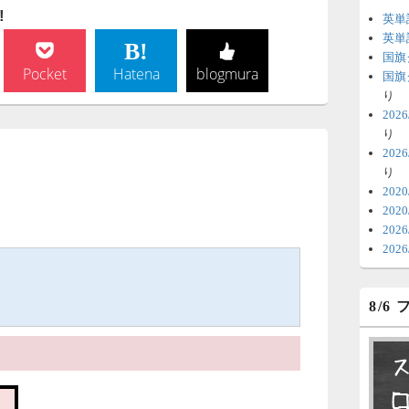
!
英単
6
英単
国旗
時
Pocket
Hatena
blogmura
国旗
日
り
20
ま
り
20
え
6
り
V
202
202
テ
。
20
の
20
6
8/6
明
っ
い
6