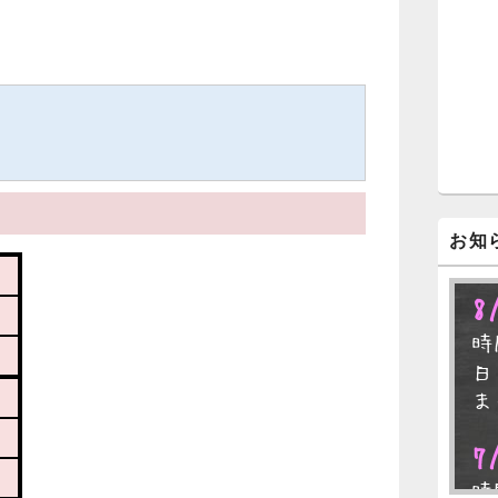
ジ
ェ
ッ
。
ト
エ
リ
ア
お知
8
時
日
ま
7
時