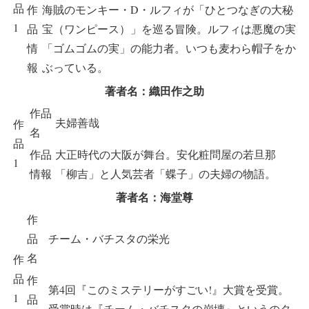
品
作
海賊のモンキー・D・ルフィが「ひとつなぎの大秘
1
品
宝（ワンピース）」を巡る冒険。ルフィは悪魔の実
情
「ゴムゴムの実」の能力者。いつも麦わら帽子をか
報
ぶっている。
著者名：織田作之助
作品
夫婦善哉
作
名
品
作品
大正時代の大阪が舞台。安化粧問屋の若旦那
1
情報
「柳吉」と人気芸者「蝶子」の夫婦の物語。
著者名：海堂尊
作
品
チーム・バチスタの栄光
名
作
品
作
第4回『このミステリーがすごい!』大賞を受賞。
1
品
受賞時は『チーム・バチスタの崩壊』というのタ