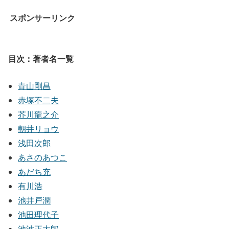
スポンサーリンク
目次：著者名一覧
青山剛昌
赤塚不二夫
芥川龍之介
朝井リョウ
浅田次郎
あさのあつこ
あだち充
有川浩
池井戸潤
池田理代子
池波正太郎