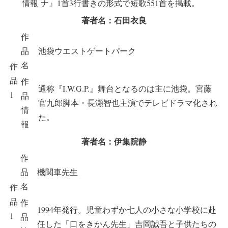
情報
ナ』1首3行書きの形式で短歌551首を掲載。
著者名：石田衣良
作
品
池袋ウエストゲートパーク
名
作
品
作
通称『I.W.G.P.』舞台となるのは主に池袋。宮藤
1
品
官九郎脚本・長瀬智也主演でテレビドラマ化され
情
た。
報
著者名：伊集院静
作
品
機関車先生
名
作
品
作
1994年発行。児童わずか七人の小さな小学校に赴
1
品
任した「口をきかん先生」吉岡誠吾と子供たちの