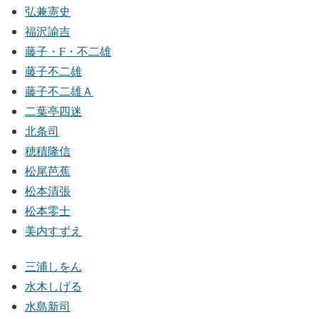
弘兼憲史
福沢諭吉
藤子・F・不二雄
藤子不二雄
藤子不二雄Ａ
二葉亭四迷
北条司
穂積隆信
松尾芭蕉
松本清張
松本零士
美内すずえ
三浦しをん
水木しげる
水島新司