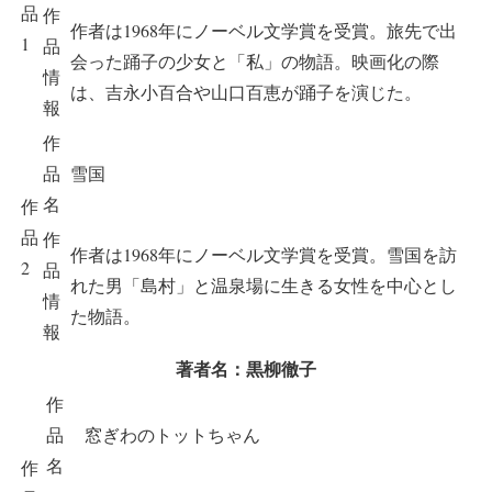
品
作
作者は1968年にノーベル文学賞を受賞。旅先で出
1
品
会った踊子の少女と「私」の物語。映画化の際
情
は、吉永小百合や山口百恵が踊子を演じた。
報
作
品
雪国
名
作
品
作
作者は1968年にノーベル文学賞を受賞。雪国を訪
2
品
れた男「島村」と温泉場に生きる女性を中心とし
情
た物語。
報
著者名：黒柳徹子
作
品
窓ぎわのトットちゃん
名
作