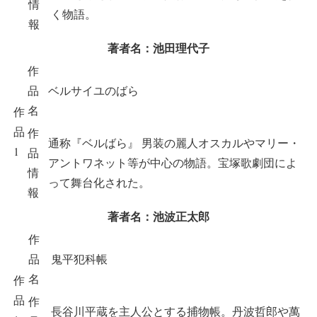
情
く物語。
報
著者名：池田理代子
作
品
ベルサイユのばら
名
作
品
作
通称『ベルばら』 男装の麗人オスカルやマリー・
1
品
アントワネット等が中心の物語。宝塚歌劇団によ
情
って舞台化された。
報
著者名：池波正太郎
作
品
鬼平犯科帳
名
作
品
作
長谷川平蔵を主人公とする捕物帳。丹波哲郎や萬