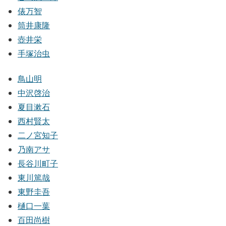
俵万智
筒井康隆
壺井栄
手塚治虫
鳥山明
中沢啓治
夏目漱石
西村賢太
二ノ宮知子
乃南アサ
長谷川町子
東川篤哉
東野圭吾
樋口一葉
百田尚樹