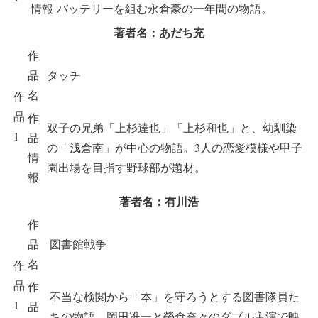
情報
バッテリーを組む永倉豪の一年間の物語。
著者名：あだち充
作
品
タッチ
名
作
品
作
双子の兄弟「上杉達也」「上杉和也」と、幼馴染
1
品
の「浅倉南」が中心の物語。3人の恋愛模様や甲子
情
園出場を目指す野球部が題材。
報
著者名：有川浩
作
品
図書館戦争
名
作
品
作
不当な検閲から「本」を守ろうとする図書隊員た
1
品
ちの物語。岡田准一と榮倉奈々のダブル主演で映