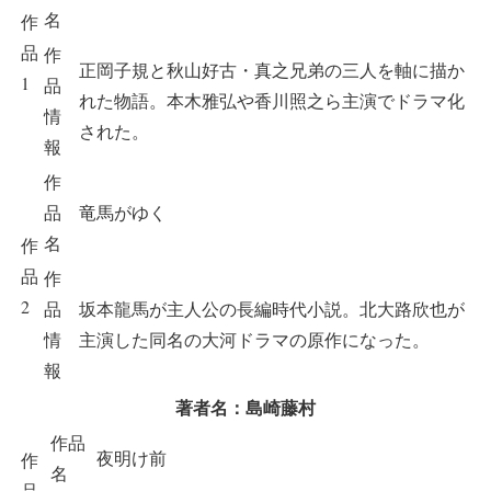
名
作
品
作
正岡子規と秋山好古・真之兄弟の三人を軸に描か
1
品
れた物語。本木雅弘や香川照之ら主演でドラマ化
情
された。
報
作
品
竜馬がゆく
名
作
品
作
2
品
坂本龍馬が主人公の長編時代小説。北大路欣也が
情
主演した同名の大河ドラマの原作になった。
報
著者名：島崎藤村
作品
夜明け前
作
名
品