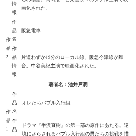
情
画化された。
報
作
品
阪急電車
名
作
品
作
2
品
片道わずか15分のローカル線、阪急今津線が舞
情
台。中谷美紀主演で映画化された。
報
著者名：池井戸潤
作
品
オレたちバブル入行組
名
作
品
作
ドラマ『半沢直樹』の第一部の原作にあたる。逆
1
品
境にさらされるバブル入行組の男たちの挑戦を描