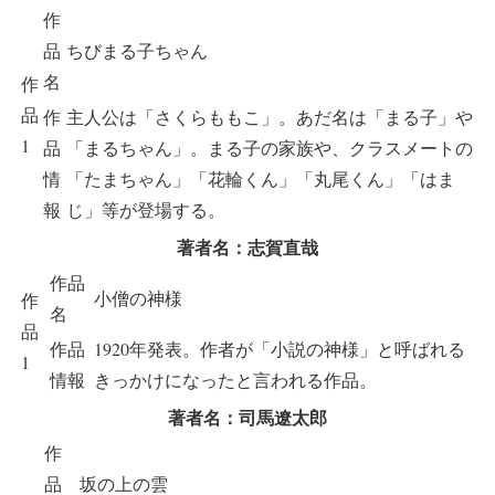
作
品
ちびまる子ちゃん
名
作
品
作
主人公は「さくらももこ」。あだ名は「まる子」や
1
品
「まるちゃん」。まる子の家族や、クラスメートの
情
「たまちゃん」「花輪くん」「丸尾くん」「はま
報
じ」等が登場する。
著者名：志賀直哉
作品
小僧の神様
作
名
品
作品
1920年発表。作者が「小説の神様」と呼ばれる
1
情報
きっかけになったと言われる作品。
著者名：司馬遼太郎
作
品
坂の上の雲