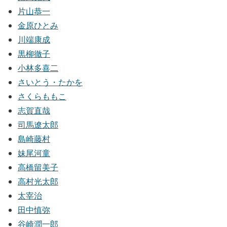
片山恭一
金原ひとみ
川端康成
黒柳徹子
小林多喜二
さいとう・たかを
さくらももこ
志賀直哉
司馬遼太郎
島崎藤村
妹尾河童
高橋留美子
高村光太郎
太宰治
田中慎弥
谷崎潤一郎