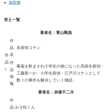
和田竜
答え一覧
著者名：青山剛昌
作
品
名探偵コナン
名
作
品
作
毒薬を飲まされ小学生の体になった高校生探偵・
1
品
工藤新一が、小学生探偵・江戸川コナンとして
情
数々の事件を解決していく物語。
報
著者名：赤塚不二夫
作
品
おそ松くん