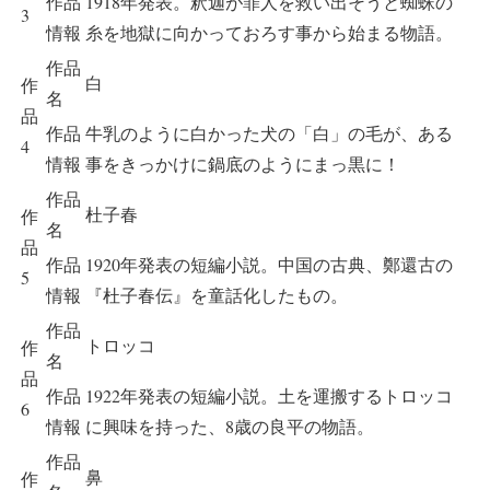
作品
1918年発表。釈迦が罪人を救い出そうと蜘蛛の
3
情報
糸を地獄に向かっておろす事から始まる物語。
作品
白
作
名
品
作品
牛乳のように白かった犬の「白」の毛が、ある
4
情報
事をきっかけに鍋底のようにまっ黒に！
作品
杜子春
作
名
品
作品
1920年発表の短編小説。中国の古典、鄭還古の
5
情報
『杜子春伝』を童話化したもの。
作品
トロッコ
作
名
品
作品
1922年発表の短編小説。土を運搬するトロッコ
6
情報
に興味を持った、8歳の良平の物語。
作品
鼻
作