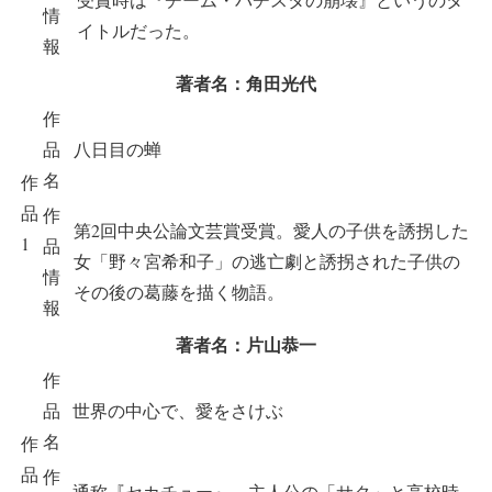
情
イトルだった。
報
著者名：角田光代
作
品
八日目の蝉
名
作
品
作
第2回中央公論文芸賞受賞。愛人の子供を誘拐した
1
品
女「野々宮希和子」の逃亡劇と誘拐された子供の
情
その後の葛藤を描く物語。
報
著者名：片山恭一
作
品
世界の中心で、愛をさけぶ
名
作
品
作
通称『セカチュー』。主人公の「サク」と高校時