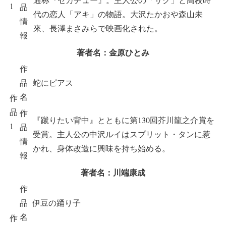
1
品
代の恋人「アキ」の物語。大沢たかおや森山未
情
來、長澤まさみらで映画化された。
報
著者名：金原ひとみ
作
品
蛇にピアス
名
作
品
作
『蹴りたい背中』とともに第130回芥川龍之介賞を
1
品
受賞。主人公の中沢ルイはスプリット・タンに惹
情
かれ、身体改造に興味を持ち始める。
報
著者名：川端康成
作
品
伊豆の踊り子
名
作