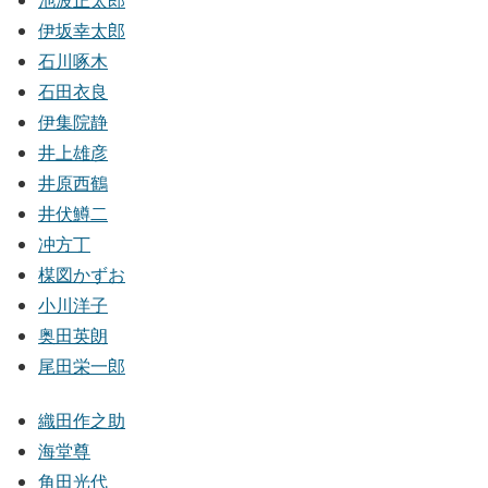
伊坂幸太郎
石川啄木
石田衣良
伊集院静
井上雄彦
井原西鶴
井伏鱒二
冲方丁
楳図かずお
小川洋子
奥田英朗
尾田栄一郎
織田作之助
海堂尊
角田光代