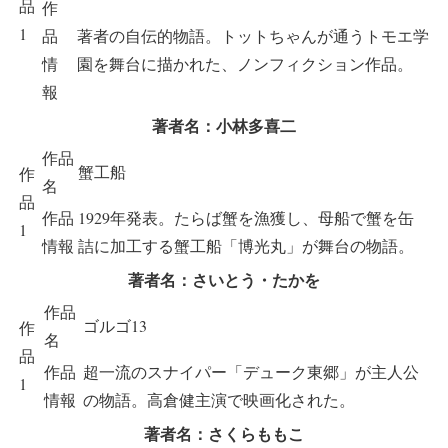
品
作
1
品
著者の自伝的物語。トットちゃんが通うトモエ学
情
園を舞台に描かれた、ノンフィクション作品。
報
著者名：小林多喜二
作品
蟹工船
作
名
品
作品
1929年発表。たらば蟹を漁獲し、母船で蟹を缶
1
情報
詰に加工する蟹工船「博光丸」が舞台の物語。
著者名：さいとう・たかを
作品
ゴルゴ13
作
名
品
作品
超一流のスナイパー「デューク東郷」が主人公
1
情報
の物語。高倉健主演で映画化された。
著者名：さくらももこ