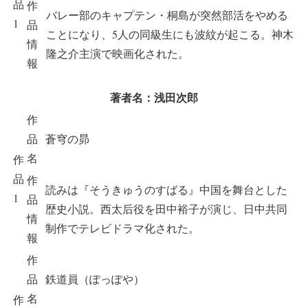
品
作
バレー部のキャプテン・桐島が突然部活をやめる
1
品
ことになり、5人の同級生にも波紋が起こる。神木
情
隆之介主演で映画化された。
報
著者名：浅田次郎
作
品
蒼穹の昴
名
作
品
作
読みは『そうきゅうのすばる』中国を舞台とした
1
品
歴史小説。西太后役を田中裕子が演じ、日中共同
情
制作でテレビドラマ化された。
報
作
品
鉄道員（ぽっぽや）
名
作