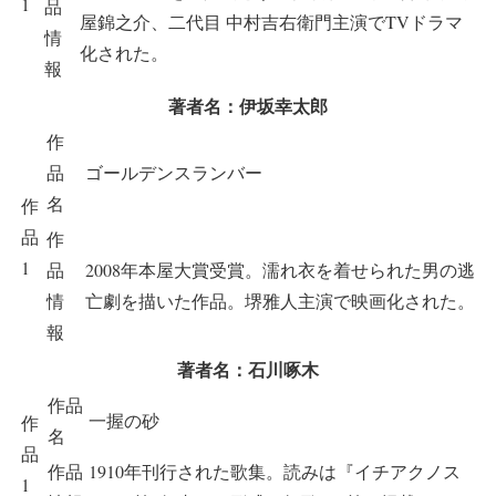
1
品
屋錦之介、二代目 中村吉右衛門主演でTVドラマ
情
化された。
報
著者名：伊坂幸太郎
作
品
ゴールデンスランバー
名
作
品
作
1
品
2008年本屋大賞受賞。濡れ衣を着せられた男の逃
情
亡劇を描いた作品。堺雅人主演で映画化された。
報
著者名：石川啄木
作品
一握の砂
作
名
品
作品
1910年刊行された歌集。読みは『イチアクノス
1