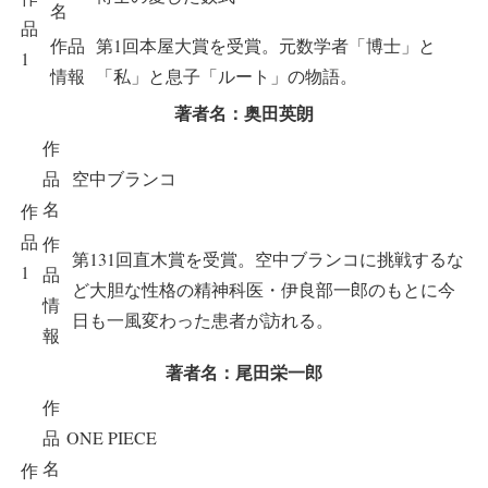
名
品
作品
第1回本屋大賞を受賞。元数学者「博士」と
1
情報
「私」と息子「ルート」の物語。
著者名：奥田英朗
作
品
空中ブランコ
名
作
品
作
第131回直木賞を受賞。空中ブランコに挑戦するな
1
品
ど大胆な性格の精神科医・伊良部一郎のもとに今
情
日も一風変わった患者が訪れる。
報
著者名：尾田栄一郎
作
品
ONE PIECE
名
作