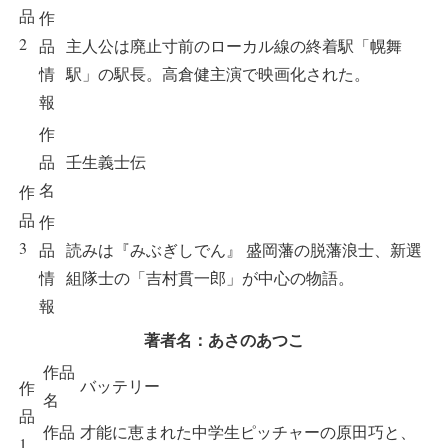
品
作
2
品
主人公は廃止寸前のローカル線の終着駅「幌舞
情
駅」の駅長。高倉健主演で映画化された。
報
作
品
壬生義士伝
名
作
品
作
3
品
読みは『みぶぎしでん』 盛岡藩の脱藩浪士、新選
情
組隊士の「吉村貫一郎」が中心の物語。
報
著者名：あさのあつこ
作品
バッテリー
作
名
品
作品
才能に恵まれた中学生ピッチャーの原田巧と、
1