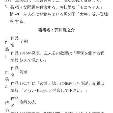
3
品
様々な問題を解決する。お転婆な「モコちゃん」
情
や、主人公に好意をよせる男の子「大将」等が登場
報
する。
著者名：芥川龍之介
作品
芋粥
作
名
品
作品
1916年発表。主人公の欲望は「芋粥を飽きる程
1
情報
飲んで見たい」
作品
河童
作
名
品
作品
1927年に『改造』誌上に発表した小説。副題は
2
情報
「どうか Kappa と発音して下さい。」
作品
蜘蛛の糸
作
名
品