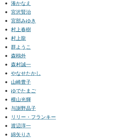
湊かなえ
宮沢賢治
宮部みゆき
村上春樹
村上龍
群ようこ
森鴎外
森村誠一
やなせたかし
山崎豊子
ゆでたまご
横山光輝
与謝野晶子
リリー・フランキー
渡辺淳一
綿矢りさ