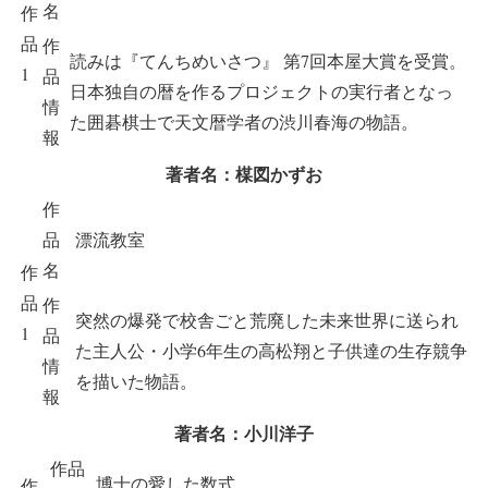
名
作
品
作
読みは『てんちめいさつ』 第7回本屋大賞を受賞。
1
品
日本独自の暦を作るプロジェクトの実行者となっ
情
た囲碁棋士で天文暦学者の渋川春海の物語。
報
著者名：楳図かずお
作
品
漂流教室
名
作
品
作
突然の爆発で校舎ごと荒廃した未来世界に送られ
1
品
た主人公・小学6年生の高松翔と子供達の生存競争
情
を描いた物語。
報
著者名：小川洋子
作品
博士の愛した数式
作