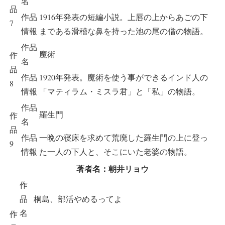
名
品
作品
1916年発表の短編小説。上唇の上からあごの下
7
情報
まである滑稽な鼻を持った池の尾の僧の物語。
作品
魔術
作
名
品
作品
1920年発表。魔術を使う事ができるインド人の
8
情報
「マティラム・ミスラ君」と「私」の物語。
作品
羅生門
作
名
品
作品
一晩の寝床を求めて荒廃した羅生門の上に登っ
9
情報
た一人の下人と、そこにいた老婆の物語。
著者名：朝井リョウ
作
品
桐島、部活やめるってよ
名
作