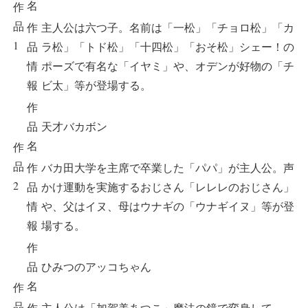
名
作
品
作
主人公は六つ子。名前は「一松」「チョロ松」「カ
1
品
ラ松」「トド松」「十四松」「おそ松」シェー！の
情
ポーズで有名な「イヤミ」や、オデンが好物の「チ
報
ビ太」等が登場する。
作
品
天才バカボン
名
作
品
作
バカ田大学を主席で卒業した「パパ」が主人公。声
2
品
かけ運動を実施するおじさん「レレレのおじさん」
情
や、父はイヌ、母はウナギの「ウナギイヌ」等が登
報
場する。
作
品
ひみつのアッコちゃん
名
作
品
作
主人公は「加賀美あつこ」魔法の鏡で変身して、