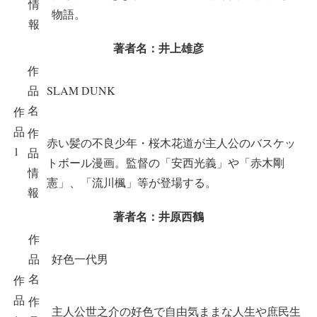
情
物語。
報
著者名：井上雄彦
作
品
SLAM DUNK
名
作
品
作
赤い髪の不良少年・桜木花道が主人公のバスケッ
1
品
トボール漫画。監督の「安西光義」や「赤木剛
情
憲」、「流川楓」等が登場する。
報
著者名：井原西鶴
作
品
好色一代男
名
作
品
作
主人公世之介の好色で自由気ままな人生や庶民生