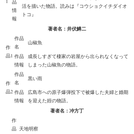
1
品
活を描いた物語。読みは『コウショクイチダイオ
情
トコ』
報
著者名：井伏鱒二
作品
山椒魚
名
作
品1
作品
成長しすぎて棲家の岩屋から出られなくなって
情報
しまった山椒魚の物語。
作品
黒い雨
名
作
品2
作品
広島市への原子爆弾投下で被爆した夫婦と婚期
情報
を迎えた姪の物語。
著者名：冲方丁
作
品
天地明察