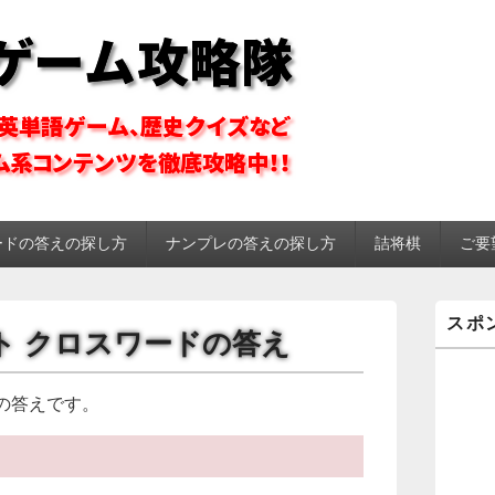
ーム攻略隊
ードの答えの探し方
ナンプレの答えの探し方
詰将棋
ご要
メ
スポ
イ
イット クロスワードの答え
ン
サ
イ
の答えです。
ド
バ
ー
ウ
ィ