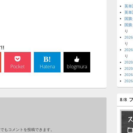
英単
6
英単
国旗
時
国旗
日
り
20
ま
り
!
20
6
り
V
202
Pocket
Hatena
blogmura
202
テ
20
の
20
6
8/8
明
っ
い
。
力でもコメントを投稿できます。
6