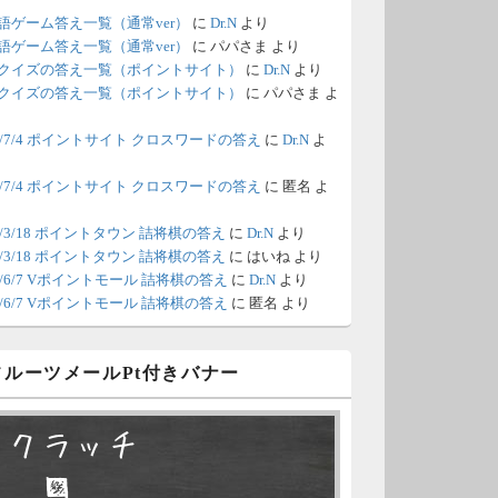
語ゲーム答え一覧（通常ver）
に
Dr.N
より
/18 1:39
（Dr.N）
語ゲーム答え一覧（通常ver）
に
パパさま
より
クイズの答え一覧（ポイントサイト）
に
Dr.N
より
間の都合が付かないため、6月18
クイズの答え一覧（ポイントサイト）
に
パパさま
よ
の更新は休みます。申し訳あり
26/7/4 ポイントサイト クロスワードの答え
に
Dr.N
よ
せん。
26/7/4 ポイントサイト クロスワードの答え
に
匿名
よ
/8 4:39
（Dr.N）
ポイントモールが6：00までメン
0/3/18 ポイントタウン 詰将棋の答え
に
Dr.N
より
0/3/18 ポイントタウン 詰将棋の答え
に
はいね
より
ナンスとのことなので、本日分
26/6/7 Vポイントモール 詰将棋の答え
に
Dr.N
より
更新は難しいかもしれません。
26/6/7 Vポイントモール 詰将棋の答え
に
匿名
より
/6 18:51
（Dr.N）
 フルーツメールPt付きバナー
日、6月7日分の更新は昼頃にな
てしまいそうです。申し訳ござ
スクラッチ
ません。
□ ■
/2 10:04
（Dr.N）