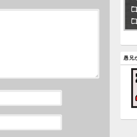
永
了
6
永
ン
新
愚兄
5
時
日
ま
5
時
日