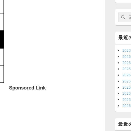
日
ま
検
索:
7
時
最近
日
20
ま
202
20
6
20
20
ち
202
ナ
Sponsored Link
20
更
20
202
6
20
明
っ
最近
い