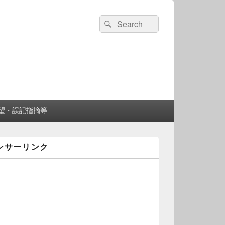
検
検
索:
索
望・誤記指摘等
ンサーリンク