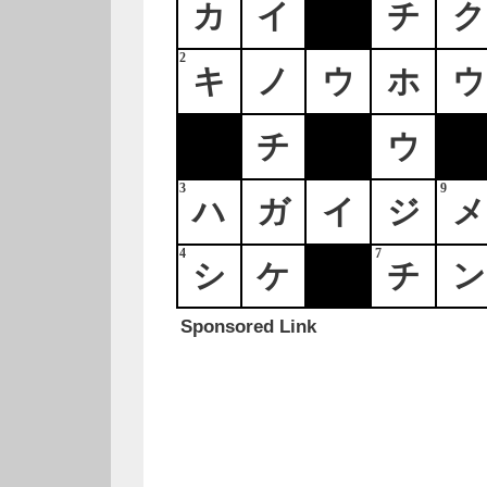
カ
イ
チ
ク
2
キ
ノ
ウ
ホ
ウ
チ
ウ
3
9
ハ
ガ
イ
ジ
メ
4
7
シ
ケ
チ
ン
Sponsored Link