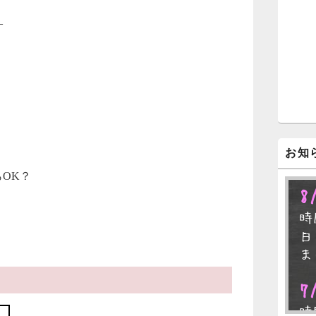
ジ
ェ
―
ッ
ト
エ
リ
ア
お知
らOK？
8
時
日
ま
7
時