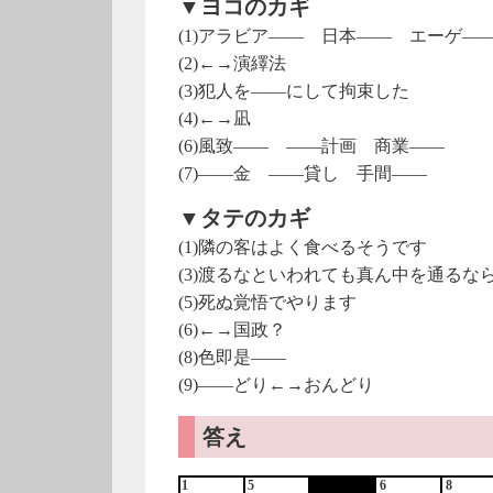
▼ヨコのカギ
(1)アラビア―― 日本―― エーゲ―
(2)←→演繹法
(3)犯人を――にして拘束した
(4)←→凪
(6)風致―― ――計画 商業――
(7)――金 ――貸し 手間――
▼タテのカギ
(1)隣の客はよく食べるそうです
(3)渡るなといわれても真ん中を通るな
(5)死ぬ覚悟でやります
(6)←→国政？
(8)色即是――
(9)――どり←→おんどり
答え
1
5
6
8