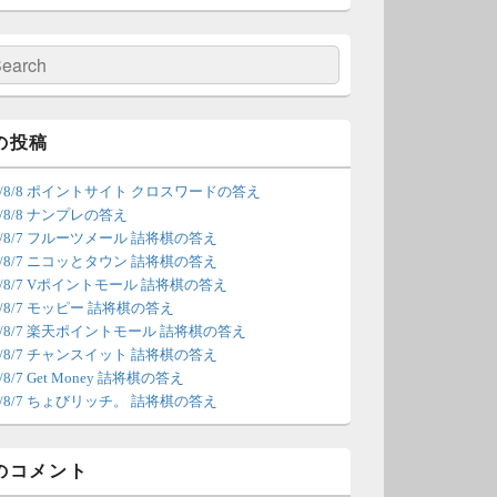
の更新は休みます。申し訳あり
せん。
検
索
/4 18:54
（Dr.N）
間の都合が付かないため、7月5
の投稿
の更新は休みます。申し訳あり
26/8/8 ポイントサイト クロスワードの答え
せん。
6/8/8 ナンプレの答え
26/8/7 フルーツメール 詰将棋の答え
/22 2:12
（Dr.N）
26/8/7 ニコッとタウン 詰将棋の答え
26/8/7 Vポイントモール 詰将棋の答え
ょびリッチが10：00までメンテ
6/8/7 モッピー 詰将棋の答え
ンスとのことなので、本日分の
26/8/7 楽天ポイントモール 詰将棋の答え
新は難しいかもしれません。
26/8/7 チャンスイット 詰将棋の答え
6/8/7 Get Money 詰将棋の答え
/20 18:45
（Dr.N）
26/8/7 ちょびリッチ。 詰将棋の答え
日、6月21日分の更新は昼頃にな
てしまいそうです。申し訳ござ
のコメント
ません。