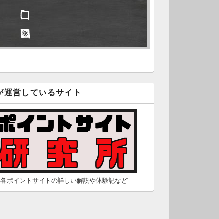
□ □
久不滅.comの本日分の更新が完
しました。
□ ■
/2 2:22
（Dr.N）
隠しポイントを探せ
久不滅.comが8：00までメンテナ
スとのことなので、本日分の更
□ ■
は難しいかもしれません。
が運営しているサイト
□ ■
/26 2:52
（Dr.N）
□ □
間の都合が付かないため、5月26
の更新は休みます。申し訳あり
せん。
/23 16:32
（Dr.N）
各ポイントサイトの詳しい解説や体験記など
間の都合が付かないため、5月24
の更新は休みます。申し訳あり