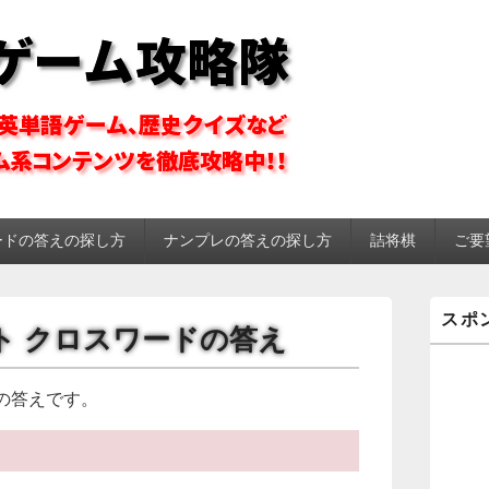
ーム攻略隊
ードの答えの探し方
ナンプレの答えの探し方
詰将棋
ご要
メ
スポ
イ
イット クロスワードの答え
ン
サ
イ
の答えです。
ド
バ
ー
ウ
ィ