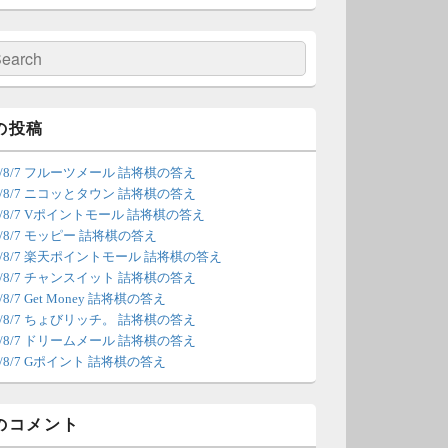
の更新は休みます。申し訳あり
せん。
検
索
/4 18:54
（Dr.N）
間の都合が付かないため、7月5
の投稿
の更新は休みます。申し訳あり
26/8/7 フルーツメール 詰将棋の答え
せん。
26/8/7 ニコッとタウン 詰将棋の答え
26/8/7 Vポイントモール 詰将棋の答え
/22 2:12
（Dr.N）
6/8/7 モッピー 詰将棋の答え
26/8/7 楽天ポイントモール 詰将棋の答え
ょびリッチが10：00までメンテ
26/8/7 チャンスイット 詰将棋の答え
ンスとのことなので、本日分の
6/8/7 Get Money 詰将棋の答え
新は難しいかもしれません。
26/8/7 ちょびリッチ。 詰将棋の答え
26/8/7 ドリームメール 詰将棋の答え
/20 18:45
（Dr.N）
6/8/7 Gポイント 詰将棋の答え
日、6月21日分の更新は昼頃にな
てしまいそうです。申し訳ござ
のコメント
ません。