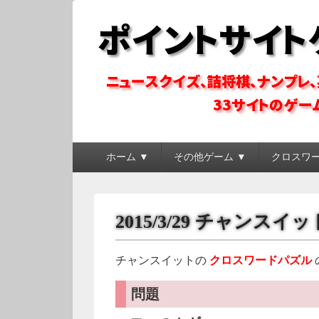
ポイントサイトゲ
ポイントサイトのゲーム系コンテンツを徹底攻略
メ
ホーム ▼
その他ゲーム ▼
クロスワ
イ
ン
メ
ニ
2015/3/29 チャンス
ュ
ー
チャンスイットの
クロスワードパズル
問題