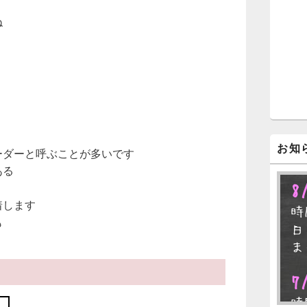
ジ
ェ
ね
ッ
ト
エ
リ
ア
お知
ボーダーと呼ぶことが多いです
ある
8
着します
時
も
日
ま
7
時