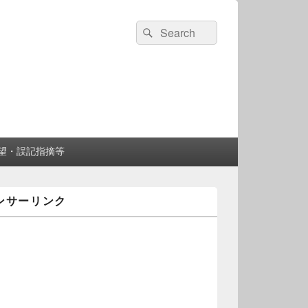
検
検
索:
索
望・誤記指摘等
ンサーリンク