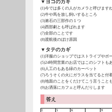
▼ヨコのカギ
(1)今では多くの人がカメラと呼びます
(2)牛や馬を放し飼いするところ
(3)漱石の三部作の１つ
(4)西部劇とも呼ばれます
(7)全部のことです
(8)渡航後のぼけ原因
▼タテのカギ
(1)洋服のショップではストライプや
(5)24時間営業のお店ではこのシフトも
(6)人工のもある緑のカーペット
(7)ろうそくの火にガラスを当てると付
(8)地面のことをくだけてこう言うこと
(9)お洒落にカフェと呼んだりします
答え
1
5
6
9