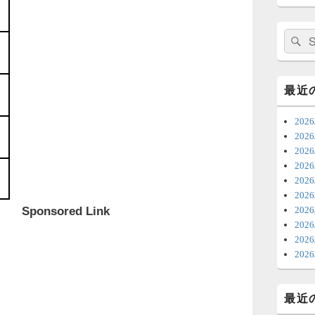
日
ま
検
索:
7
時
最近
日
20
ま
20
20
6
202
20
ち
20
ナ
Sponsored Link
202
更
20
20
6
202
明
っ
最近
い