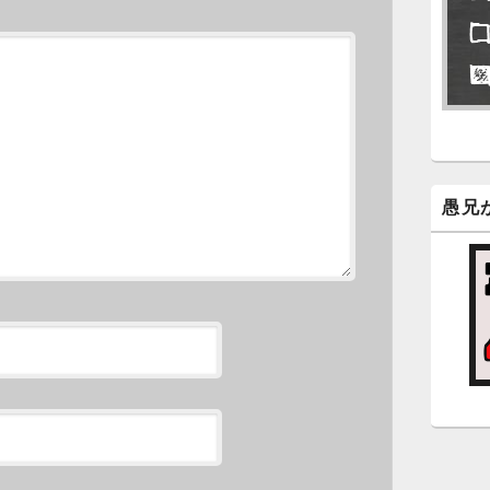
永
了
6
永
ン
新
愚兄
5
時
日
ま
5
時
日