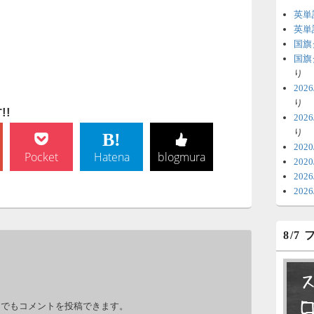
英単
6
英単
国旗
時
国旗
日
り
20
ま
り
!
20
6
り
V
202
Pocket
Hatena
blogmura
202
テ
20
の
20
6
8/7
明
っ
い
。
力でもコメントを投稿できます。
6