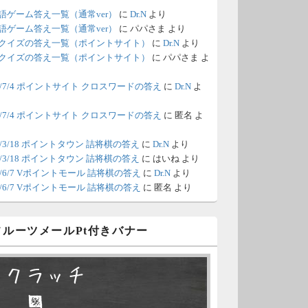
語ゲーム答え一覧（通常ver）
に
Dr.N
より
/18 1:39
（Dr.N）
語ゲーム答え一覧（通常ver）
に
パパさま
より
クイズの答え一覧（ポイントサイト）
に
Dr.N
より
間の都合が付かないため、6月18
クイズの答え一覧（ポイントサイト）
に
パパさま
よ
の更新は休みます。申し訳あり
26/7/4 ポイントサイト クロスワードの答え
に
Dr.N
よ
せん。
26/7/4 ポイントサイト クロスワードの答え
に
匿名
よ
/8 4:39
（Dr.N）
ポイントモールが6：00までメン
0/3/18 ポイントタウン 詰将棋の答え
に
Dr.N
より
0/3/18 ポイントタウン 詰将棋の答え
に
はいね
より
ナンスとのことなので、本日分
26/6/7 Vポイントモール 詰将棋の答え
に
Dr.N
より
更新は難しいかもしれません。
26/6/7 Vポイントモール 詰将棋の答え
に
匿名
より
/6 18:51
（Dr.N）
 フルーツメールPt付きバナー
日、6月7日分の更新は昼頃にな
てしまいそうです。申し訳ござ
スクラッチ
ません。
□ ■
/2 10:04
（Dr.N）