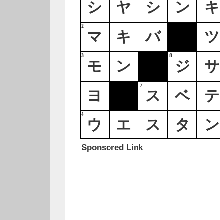
シ
ヤ
シ
ン
キ
2
マ
キ
バ
ツ
3
8
モ
ン
ジ
サ
7
ヨ
ス
ベ
テ
4
ウ
エ
ス
タ
ン
Sponsored Link