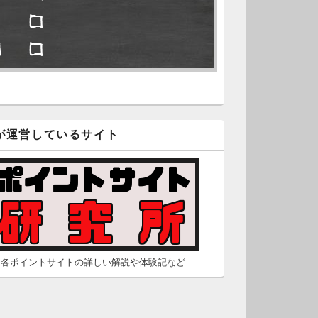
□ □
久不滅.comの本日分の更新が完
しました。
■ □
/2 2:22
（Dr.N）
隠しポイントを探せ
久不滅.comが8：00までメンテナ
スとのことなので、本日分の更
□ □
は難しいかもしれません。
が運営しているサイト
■ □
/26 2:52
（Dr.N）
□ ■
間の都合が付かないため、5月26
の更新は休みます。申し訳あり
せん。
/23 16:32
（Dr.N）
各ポイントサイトの詳しい解説や体験記など
間の都合が付かないため、5月24
の更新は休みます。申し訳あり