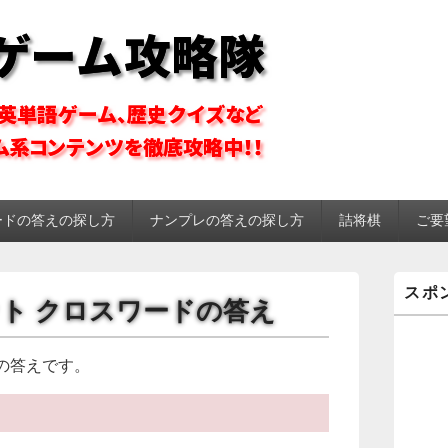
ーム攻略隊
ードの答えの探し方
ナンプレの答えの探し方
詰将棋
ご要
メ
スポ
イ
スイット クロスワードの答え
ン
サ
イ
の答えです。
ド
バ
ー
ウ
ィ