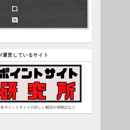
□ □
久不滅.comの本日分の更新が完
しました。
□ ■
/2 2:22
（Dr.N）
隠しポイントを探せ
久不滅.comが8：00までメンテナ
スとのことなので、本日分の更
□ ■
は難しいかもしれません。
が運営しているサイト
□ ■
/26 2:52
（Dr.N）
□ □
間の都合が付かないため、5月26
の更新は休みます。申し訳あり
せん。
/23 16:32
（Dr.N）
各ポイントサイトの詳しい解説や体験記など
間の都合が付かないため、5月24
の更新は休みます。申し訳あり