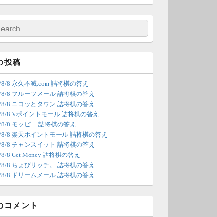
の更新は休みます。申し訳あり
せん。
検
索
/4 18:54
（Dr.N）
間の都合が付かないため、7月5
の投稿
の更新は休みます。申し訳あり
6/8/8 永久不滅.com 詰将棋の答え
せん。
26/8/8 フルーツメール 詰将棋の答え
26/8/8 ニコッとタウン 詰将棋の答え
/22 2:12
（Dr.N）
26/8/8 Vポイントモール 詰将棋の答え
6/8/8 モッピー 詰将棋の答え
ょびリッチが10：00までメンテ
26/8/8 楽天ポイントモール 詰将棋の答え
ンスとのことなので、本日分の
26/8/8 チャンスイット 詰将棋の答え
新は難しいかもしれません。
6/8/8 Get Money 詰将棋の答え
26/8/8 ちょびリッチ。 詰将棋の答え
/20 18:45
（Dr.N）
26/8/8 ドリームメール 詰将棋の答え
日、6月21日分の更新は昼頃にな
てしまいそうです。申し訳ござ
のコメント
ません。