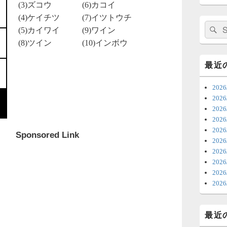
(3)ズコウ
(6)カコイ
日
(4)ケイチツ
(7)イツトウチ
ま
検
(5)カイワイ
(9)ワイン
索:
(8)ツイン
(10)インボウ
7
時
最近
日
202
ま
20
20
6
20
202
ち
Sponsored Link
20
ナ
20
更
202
20
6
20
明
っ
最近
い