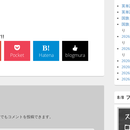
英単
6
英単
国旗
時
国旗
日
り
!
20
ま
り
20
6
Pocket
Hatena
blogmura
り
V
202
202
テ
20
の
20
6
8/8
明
っ
。
い
力でもコメントを投稿できます。
6