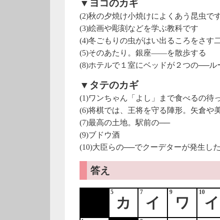
▼ヨコのカギ
(2)秋の夕焼け小焼けによくあう昆虫で
(3)絵画や彫刻などを学ぶ教科です
(4)冬ごもりの虫がはい出るころをさす
(5)そのあたり。銀座――を散歩する
(8)ホテルで１室にベッドが２つの──ル
▼タテのカギ
(1)ワンちゃん「よし」まで食べるの待
(6)将棋では、王将を守る陣形。矢倉や
(7)最高の土地。駅前の──
(9)ブドウ酒
(10)大臣らの──でクーデターが発生し
答え
5
7
9
10
カ
イ
ワ
イ