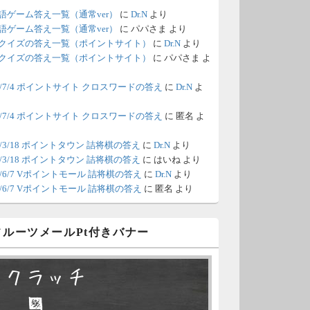
語ゲーム答え一覧（通常ver）
に
Dr.N
より
/18 1:39
（Dr.N）
語ゲーム答え一覧（通常ver）
に
パパさま
より
クイズの答え一覧（ポイントサイト）
に
Dr.N
より
間の都合が付かないため、6月18
クイズの答え一覧（ポイントサイト）
に
パパさま
よ
の更新は休みます。申し訳あり
26/7/4 ポイントサイト クロスワードの答え
に
Dr.N
よ
せん。
26/7/4 ポイントサイト クロスワードの答え
に
匿名
よ
/8 4:39
（Dr.N）
ポイントモールが6：00までメン
0/3/18 ポイントタウン 詰将棋の答え
に
Dr.N
より
0/3/18 ポイントタウン 詰将棋の答え
に
はいね
より
ナンスとのことなので、本日分
26/6/7 Vポイントモール 詰将棋の答え
に
Dr.N
より
更新は難しいかもしれません。
26/6/7 Vポイントモール 詰将棋の答え
に
匿名
より
/6 18:51
（Dr.N）
 フルーツメールPt付きバナー
日、6月7日分の更新は昼頃にな
てしまいそうです。申し訳ござ
スクラッチ
ません。
□ ■
/2 10:04
（Dr.N）