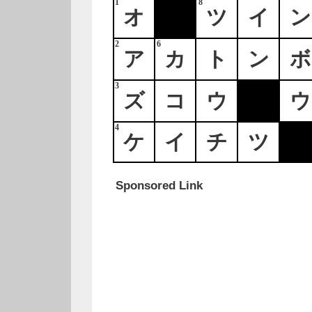
1
8
オ
ツ
イ
ン
2
6
ア
カ
ト
ン
ボ
3
ズ
コ
ウ
ウ
4
ケ
イ
チ
ツ
Sponsored Link