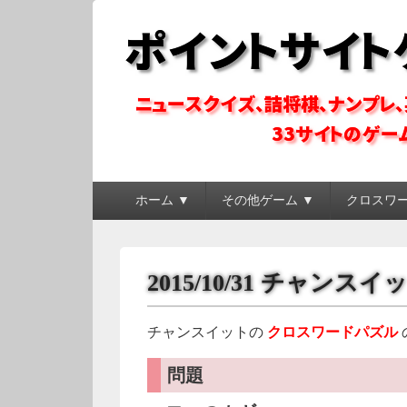
ポイントサイトゲ
ポイントサイトのゲーム系コンテンツを徹底攻略
メ
ホーム ▼
その他ゲーム ▼
クロスワ
イ
ン
メ
ニ
2015/10/31 チャン
ュ
ー
チャンスイットの
クロスワードパズル
問題