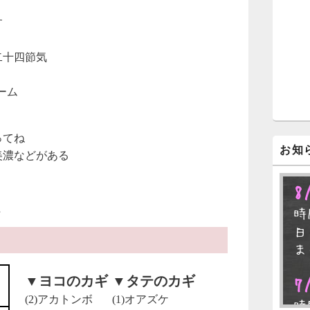
ジ
ェ
す
ッ
ト
二十四節気
エ
リ
ア
ーム
ってね
お知
美濃などがある
8
た
時
日
ま
▼ヨコのカギ
▼タテのカギ
7
(2)アカトンボ
(1)オアズケ
時