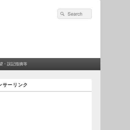
検
検
索:
索
望・誤記指摘等
ンサーリンク