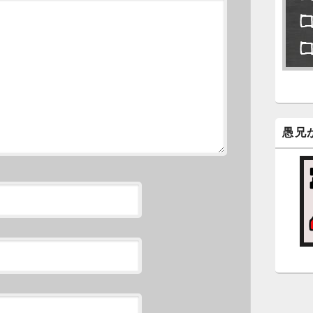
永
了
6
永
ン
新
愚兄
5
時
日
ま
5
時
日