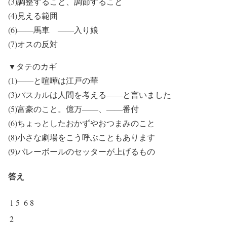
(3)調整すること、調節すること
(4)見える範囲
(6)――馬車 ――入り娘
(7)オスの反対
▼タテのカギ
(1)――と喧嘩は江戸の華
(3)パスカルは人間を考える――と言いました
(5)富豪のこと。億万――、――番付
(6)ちょっとしたおかずやおつまみのこと
(8)小さな劇場をこう呼ぶこともあります
(9)バレーボールのセッターが上げるもの
答え
1
5
6
8
2