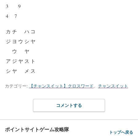
3
9
4
7
カ
チ
ハ
コ
ジ
ヨ
ウ
シ
ヤ
ウ
ヤ
ア
ジ
ヤ
ス
ト
シ
ヤ
メ
ス
カテゴリー:
【チャンスイット】クロスワード
、
チャンスイット
コメントする
ポイントサイトゲーム攻略隊
トップへ戻る