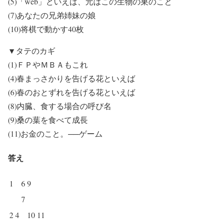
(5)「web」といえば、元はこの生物の巣のこと
(7)あなたの兄弟姉妹の娘
(10)将棋で動かす40枚
▼タテのカギ
(1)ＦＰやＭＢＡもこれ
(4)春まっさかりを告げる花といえば
(6)春のおとずれを告げる花といえば
(8)内臓、食する場合の呼び名
(9)桑の葉を食べて成長
(11)お金のこと。──ゲーム
答え
1
6
9
7
2
4
10
11