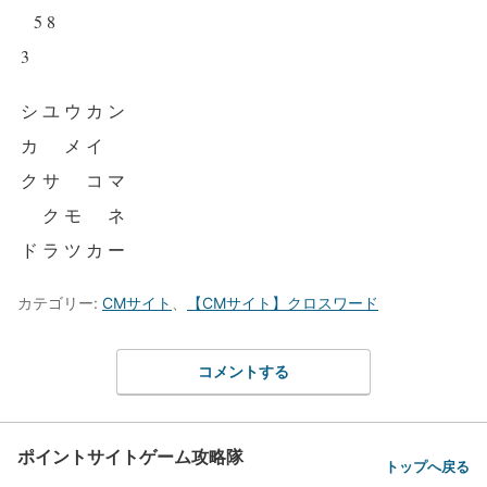
5
8
3
シ
ユ
ウ
カ
ン
カ
メ
イ
ク
サ
コ
マ
ク
モ
ネ
ド
ラ
ツ
カ
ー
カテゴリー:
CMサイト
、
【CMサイト】クロスワード
コメントする
ポイントサイトゲーム攻略隊
トップへ戻る