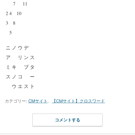
7
11
2
4
10
3
8
5
ニ
ノ
ウ
デ
ア
リ
ン
ス
ミ
キ
ブ
タ
ス
ノ
コ
ー
ウ
エ
ス
ト
カテゴリー:
CMサイト
、
【CMサイト】クロスワード
コメントする