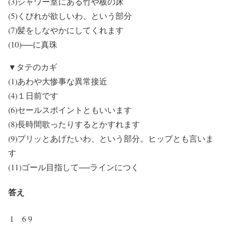
(3)シャワー室にある竹や板の床
(5)くびれが欲しいわ、という部分
(7)髪をしなやかにしてくれます
(10)──に真珠
▼タテのカギ
(1)あわや大惨事な異常接近
(4)１日前です
(6)セールスポイントともいいます
(8)長時間歌ったりするとかすれます
(9)プリッとあげたいわ、という部分。ヒップとも言いま
す
(11)ゴール目指して──ラインにつく
答え
1
6
9