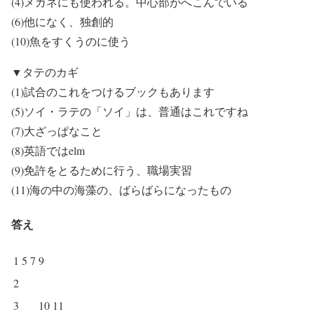
(4)メガネにも使われる。中心部がへこんでいる
(6)他になく、独創的
(10)魚をすくうのに使う
▼タテのカギ
(1)試合のこれをつけるブックもあります
(5)ソイ・ラテの「ソイ」は、普通はこれですね
(7)大ざっぱなこと
(8)英語ではelm
(9)免許をとるために行う、職場実習
(11)海の中の海藻の、ばらばらになったもの
答え
1
5
7
9
2
3
10
11