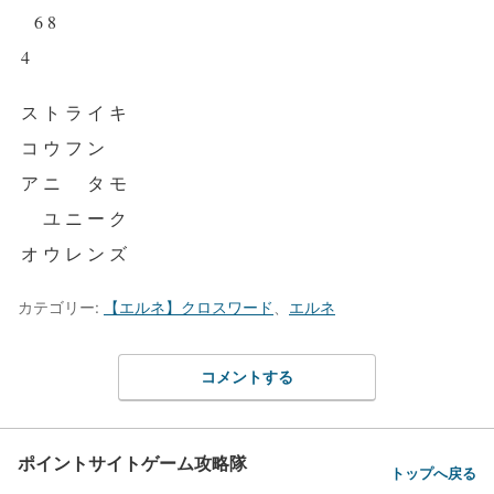
6
8
4
ス
ト
ラ
イ
キ
コ
ウ
フ
ン
ア
ニ
タ
モ
ユ
ニ
ー
ク
オ
ウ
レ
ン
ズ
カテゴリー:
【エルネ】クロスワード
、
エルネ
コメントする
ポイントサイトゲーム攻略隊
トップへ戻る