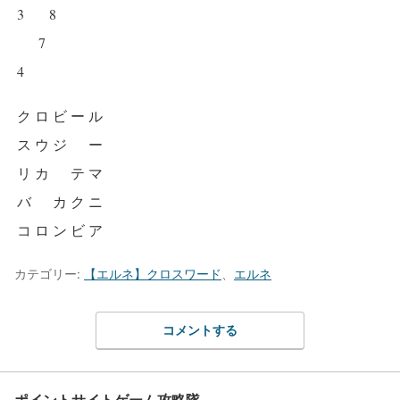
3
8
7
4
ク
ロ
ビ
ー
ル
ス
ウ
ジ
ー
リ
カ
テ
マ
バ
カ
ク
ニ
コ
ロ
ン
ビ
ア
カテゴリー:
【エルネ】クロスワード
、
エルネ
コメントする
ポイントサイトゲーム攻略隊