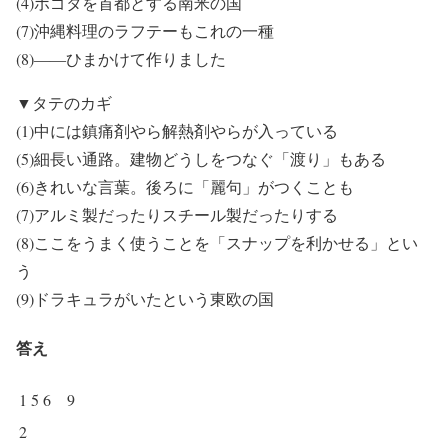
(4)ボゴタを首都とする南米の国
(7)沖縄料理のラフテーもこれの一種
(8)――ひまかけて作りました
▼タテのカギ
(1)中には鎮痛剤やら解熱剤やらが入っている
(5)細長い通路。建物どうしをつなぐ「渡り」もある
(6)きれいな言葉。後ろに「麗句」がつくことも
(7)アルミ製だったりスチール製だったりする
(8)ここをうまく使うことを「スナップを利かせる」とい
う
(9)ドラキュラがいたという東欧の国
答え
1
5
6
9
2