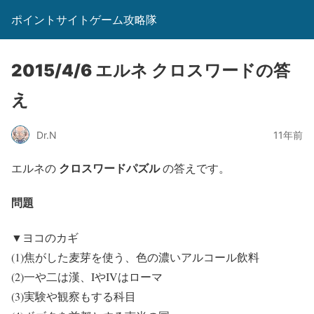
ポイントサイトゲーム攻略隊
2015/4/6 エルネ クロスワードの答
え
Dr.N
11年前
クロスワードパズル
エルネの
の答えです。
問題
▼ヨコのカギ
(1)焦がした麦芽を使う、色の濃いアルコール飲料
(2)一や二は漢、IやIVはローマ
(3)実験や観察もする科目