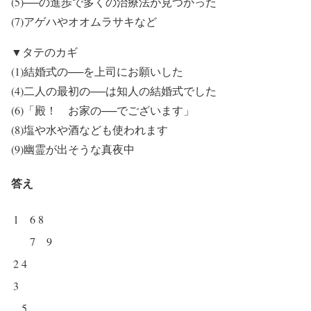
(5)──の進歩で多くの治療法が見つかった
(7)アゲハやオオムラサキなど
▼タテのカギ
(1)結婚式の──を上司にお願いした
(4)二人の最初の──は知人の結婚式でした
(6)「殿！ お家の──でございます」
(8)塩や水や酒なども使われます
(9)幽霊が出そうな真夜中
答え
1
6
8
7
9
2
4
3
5