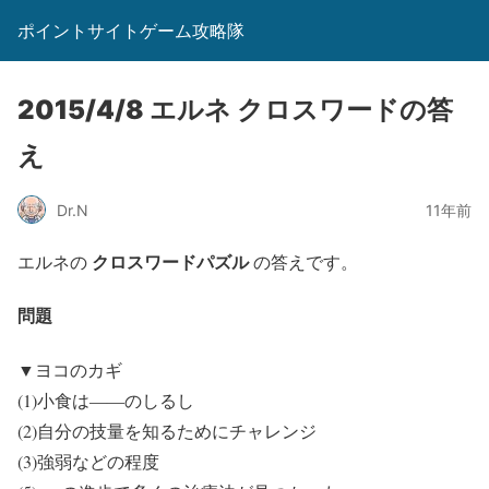
ポイントサイトゲーム攻略隊
2015/4/8 エルネ クロスワードの答
え
Dr.N
11年前
クロスワードパズル
エルネの
の答えです。
問題
▼ヨコのカギ
(1)小食は――のしるし
(2)自分の技量を知るためにチャレンジ
(3)強弱などの程度