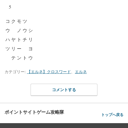
5
コ
ク
モ
ツ
ウ
ノ
ウ
シ
ハ
ヤ
ト
チ
リ
ツ
リ
ー
ヨ
テ
ン
ト
ウ
カテゴリー:
【エルネ】クロスワード
、
エルネ
コメントする
ポイントサイトゲーム攻略隊
トップへ戻る