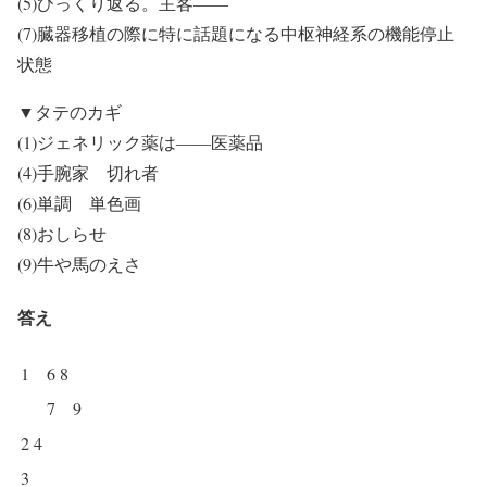
(5)ひっくり返る。主客――
(7)臓器移植の際に特に話題になる中枢神経系の機能停止
状態
▼タテのカギ
(1)ジェネリック薬は――医薬品
(4)手腕家 切れ者
(6)単調 単色画
(8)おしらせ
(9)牛や馬のえさ
答え
1
6
8
7
9
2
4
3