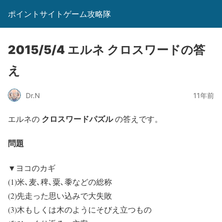
ポイントサイトゲーム攻略隊
2015/5/4 エルネ クロスワードの答
え
Dr.N
11年前
クロスワードパズル
エルネの
の答えです。
問題
▼ヨコのカギ
(1)米､麦､稗､粟､黍などの総称
(2)先走った思い込みで大失敗
(3)木もしくは木のようにそびえ立つもの