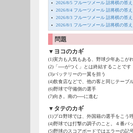
2026/8/5 フルーツメール 詰将棋の答え
2026/8/4 フルーツメール 詰将棋の答え
2026/8/3 フルーツメール 詰将棋の答え
2026/8/1 フルーツメール 詰将棋の答え
問題
▼ヨコのカギ
(1)実力も人気もある、野球少年あこが
(2)「──がつく」とは終結することです
(3)バッテリーの一翼を担う
(4)飲食店などで、他の客と同じテーブ
(6)野球で守備側の選手
(7)向き。南の──に進む
▼タテのカギ
(1)プロ野球では、外国籍の選手をこう
(4)野球では打撃の調子のこと。４番バ
(5)野球のスコアボードではエラーの記