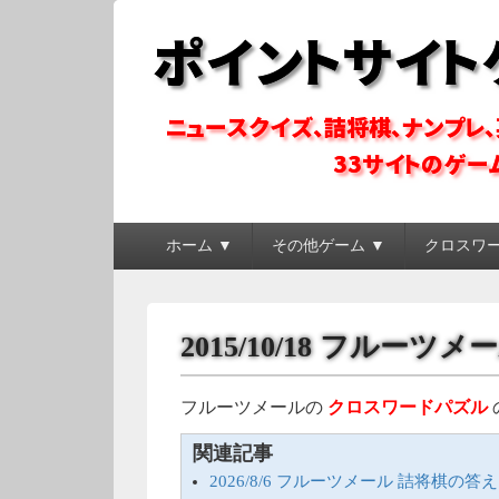
ポイントサイトゲ
ポイントサイトのゲーム系コンテンツを徹底攻略
メ
ホーム ▼
その他ゲーム ▼
クロスワ
イ
ン
メ
ニ
2015/10/18 フルー
ュ
ー
フルーツメールの
クロスワードパズル
関連記事
2026/8/6 フルーツメール 詰将棋の答え