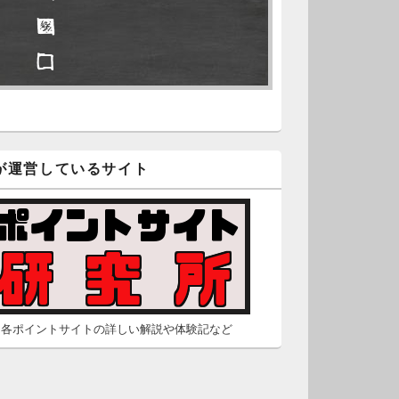
□ ■
久不滅.comの本日分の更新が完
しました。
□ □
/2 2:22
（Dr.N）
隠しポイントを探せ
久不滅.comが8：00までメンテナ
スとのことなので、本日分の更
■ ■
は難しいかもしれません。
が運営しているサイト
□ □
/26 2:52
（Dr.N）
□ □
間の都合が付かないため、5月26
の更新は休みます。申し訳あり
せん。
/23 16:32
（Dr.N）
各ポイントサイトの詳しい解説や体験記など
間の都合が付かないため、5月24
の更新は休みます。申し訳あり