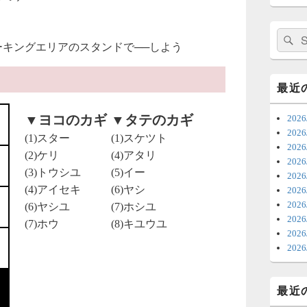
日
ま
検
ーキングエリアのスタンドで──しよう
索:
7
時
最近
日
▼ヨコのカギ
▼タテのカギ
20
ま
20
(1)スター
(1)スケツト
20
6
(2)ケリ
(4)アタリ
202
(3)トウシユ
(5)イー
20
ち
(4)アイセキ
(6)ヤシ
20
ナ
202
(6)ヤシユ
(7)ホシユ
更
20
(7)ホウ
(8)キユウユ
20
6
202
明
っ
最近
い