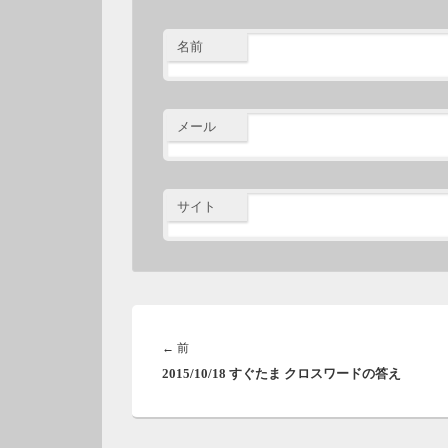
名前
メール
サイト
投
稿
前
←
前
ナ
2015/10/18 すぐたま クロスワードの答え
の
ビ
投
ゲ
稿:
ー