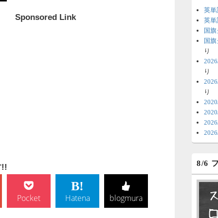
英単
Sponsored Link
6
英単
国旗
時
国旗
日
り
20
ま
り
20
6
り
V
202
202
テ
20
の
20
6
8/6
明
!
っ
い
Pocket
Hatena
blogmura
6