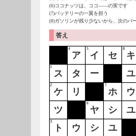
(6)ココナッツは、ココ――の実です
(7)バッテリーの一翼を担う
(8)ガソリンが残り少ないから、次のパ
答え
4
5
8
ア
イ
セ
キ
1
ス
タ
ー
ユ
2
7
ケ
リ
ホ
ウ
6
ツ
ヤ
シ
ユ
3
ト
ウ
シ
ユ