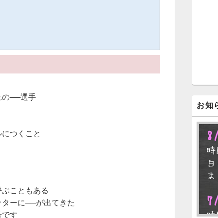
ジ
ェ
ッ
ト
エ
リ
ア
れの──選手
お知
8
ルにつくこと
時
日
ま
呼ぶこともある
7
ッターに──が出てきた
時
号です