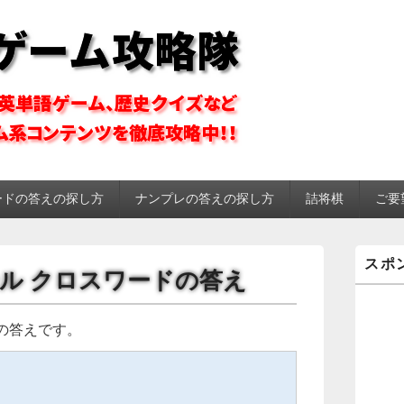
ーム攻略隊
ードの答えの探し方
ナンプレの答えの探し方
詰将棋
ご要
メ
スポ
イ
ツメール クロスワードの答え
ン
サ
イ
の答えです。
ド
バ
ー
ウ
ィ