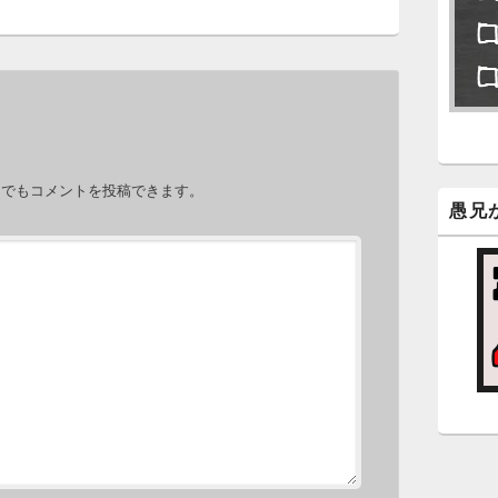
永
了
6
永
。
ン
力でもコメントを投稿できます。
新
愚兄
5
時
日
ま
5
時
日