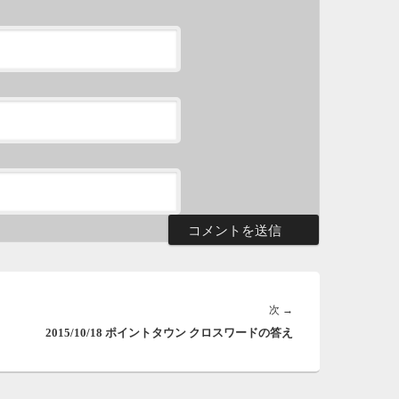
ま
5
メ
滅
も
5
時
日
ま
4
次
次
→
時
2015/10/18 ポイントタウン クロスワードの答え
の
日
投
ま
稿: