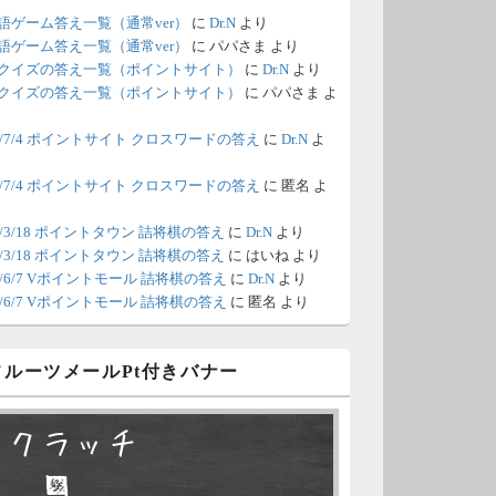
語ゲーム答え一覧（通常ver）
に
Dr.N
より
/18 1:39
（Dr.N）
語ゲーム答え一覧（通常ver）
に
パパさま
より
クイズの答え一覧（ポイントサイト）
に
Dr.N
より
間の都合が付かないため、6月18
クイズの答え一覧（ポイントサイト）
に
パパさま
よ
の更新は休みます。申し訳あり
26/7/4 ポイントサイト クロスワードの答え
に
Dr.N
よ
せん。
26/7/4 ポイントサイト クロスワードの答え
に
匿名
よ
/8 4:39
（Dr.N）
ポイントモールが6：00までメン
0/3/18 ポイントタウン 詰将棋の答え
に
Dr.N
より
0/3/18 ポイントタウン 詰将棋の答え
に
はいね
より
ナンスとのことなので、本日分
26/6/7 Vポイントモール 詰将棋の答え
に
Dr.N
より
更新は難しいかもしれません。
26/6/7 Vポイントモール 詰将棋の答え
に
匿名
より
/6 18:51
（Dr.N）
 フルーツメールPt付きバナー
日、6月7日分の更新は昼頃にな
てしまいそうです。申し訳ござ
スクラッチ
ません。
□ ■
/2 10:04
（Dr.N）