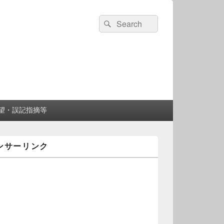
検
検
索:
索
望・誤記指摘等
ンサーリンク