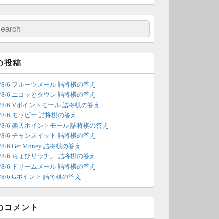
の更新は休みます。申し訳あり
せん。
検
索
/4 18:54
（Dr.N）
間の都合が付かないため、7月5
の投稿
の更新は休みます。申し訳あり
26/8/6 フルーツメール 詰将棋の答え
せん。
26/8/6 ニコッとタウン 詰将棋の答え
26/8/6 Vポイントモール 詰将棋の答え
/22 2:12
（Dr.N）
6/8/6 モッピー 詰将棋の答え
26/8/6 楽天ポイントモール 詰将棋の答え
ょびリッチが10：00までメンテ
26/8/6 チャンスイット 詰将棋の答え
ンスとのことなので、本日分の
6/8/6 Get Money 詰将棋の答え
新は難しいかもしれません。
26/8/6 ちょびリッチ。 詰将棋の答え
26/8/6 ドリームメール 詰将棋の答え
/20 18:45
（Dr.N）
6/8/6 Gポイント 詰将棋の答え
日、6月21日分の更新は昼頃にな
てしまいそうです。申し訳ござ
のコメント
ません。