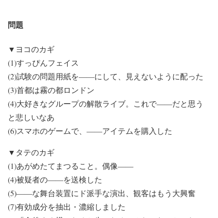
問題
▼ヨコのカギ
(1)すっぴんフェイス
(2)試験の問題用紙を――にして、見えないように配った
(3)首都は霧の都ロンドン
(4)大好きなグループの解散ライブ。これで――だと思う
と悲しいなあ
(6)スマホのゲームで、――アイテムを購入した
▼タテのカギ
(1)あがめたてまつること。偶像――
(4)被疑者の――を送検した
(5)――な舞台装置にド派手な演出、観客はもう大興奮
(7)有効成分を抽出・濃縮しました