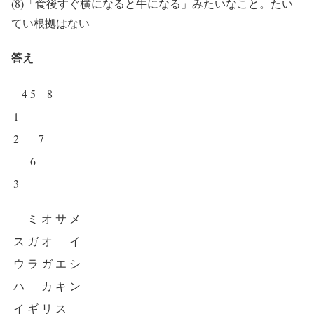
(8)「食後すぐ横になると牛になる」みたいなこと。たい
てい根拠はない
答え
4
5
8
1
2
7
6
3
ミ
オ
サ
メ
ス
ガ
オ
イ
ウ
ラ
ガ
エ
シ
ハ
カ
キ
ン
イ
ギ
リ
ス