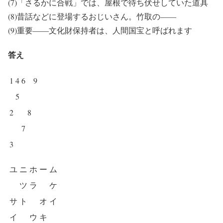
(7)「さるかに合戦」では、屋根で待ち伏せしていた道具
(8)昔話などに登場するおじいさん。竹取の――
(9)重要――文化財保持者は、人間国宝と呼ばれます
答え
1
4
6
9
5
2
8
7
3
ユ
ニ
ホ
ー
ム
ツ
ラ
ケ
サ
ト
オ
イ
イ
ウ
キ