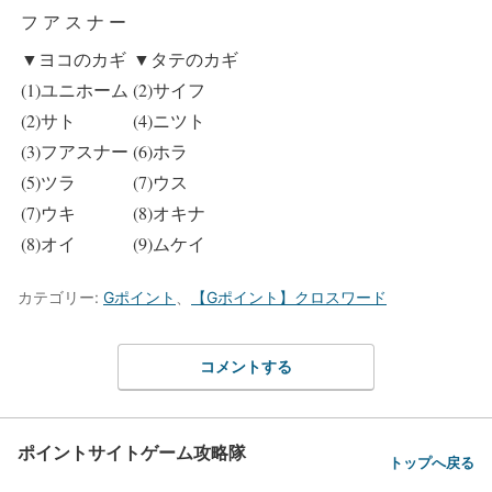
フ
ア
ス
ナ
ー
▼ヨコのカギ
▼タテのカギ
(1)ユニホーム
(2)サイフ
(2)サト
(4)ニツト
(3)フアスナー
(6)ホラ
(5)ツラ
(7)ウス
(7)ウキ
(8)オキナ
(8)オイ
(9)ムケイ
カテゴリー:
Gポイント
、
【Gポイント】クロスワード
コメントする
ポイントサイトゲーム攻略隊
トップへ戻る