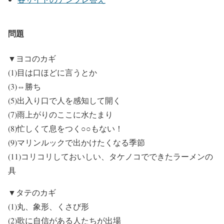
問題
▼ヨコのカギ
(1)目は口ほどに言うとか
(3)⇔勝ち
(5)出入り口で人を感知して開く
(7)雨上がりのここに水たまり
(8)忙しくて息をつく○○もない！
(9)マリンルックで出かけたくなる季節
(11)コリコリしておいしい、タケノコでできたラーメンの
具
▼タテのカギ
(1)丸、象形、くさび形
(2)歌に自信がある人たちが出場