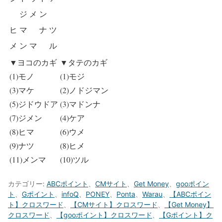
ジ
メ
ン
ヒ
マ
ナ
ツ
メ
ン
マ
ル
▼ヨコのカギ
▼タテのカギ
(1)モノ
(1)モジ
(3)マケ
(2)ノドジマン
(5)ジドウドア
(3)マドンナ
(7)ジメン
(4)ケア
(8)ヒマ
(6)ウメ
(9)ナツ
(8)ヒメ
(11)メンマ
(10)ツル
カテゴリー:
ABCポイント
、
CMサイト
、
Get Money
、
gooポイン
ト
、
Gポイント
、
infoQ
、
PONEY
、
Ponta
、
Warau
、
【ABCポイン
ト】クロスワード
、
【CMサイト】クロスワード
、
【Get Money】
クロスワード
、
【gooポイント】クロスワード
、
【Gポイント】ク