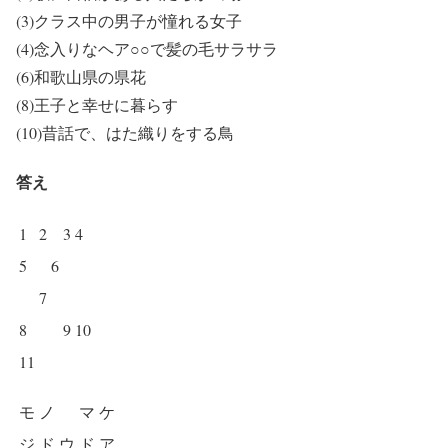
(3)クラス中の男子が憧れる女子
(4)念入りなヘア○○で髪の毛サラサラ
(6)和歌山県の県花
(8)王子と幸せに暮らす
(10)昔話で、はた織りをする鳥
答え
1
2
3
4
5
6
7
8
9
10
11
モ
ノ
マ
ケ
ジ
ド
ウ
ド
ア