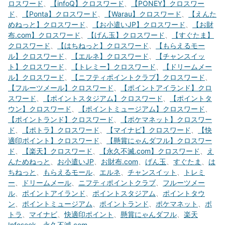
ロスワード
、
【infoQ】クロスワード
、
【PONEY】クロスワー
ド
、
【Ponta】クロスワード
、
【Warau】クロスワード
、
【えんた
めねっと】クロスワード
、
【お小遣いJP】クロスワード
、
【お財
布.com】クロスワード
、
【げん玉】クロスワード
、
【すぐたま】
クロスワード
、
【はちねっと】クロスワード
、
【もらえるモー
ル】クロスワード
、
【エルネ】クロスワード
、
【チャンスイッ
ト】クロスワード
、
【トレミー】クロスワード
、
【ドリームメー
ル】クロスワード
、
【ニフティポイントクラブ】クロスワード
、
【フルーツメール】クロスワード
、
【ポイントアイランド】クロ
スワード
、
【ポイントスタジアム】クロスワード
、
【ポイントタ
ウン】クロスワード
、
【ポイントミュージアム】クロスワード
、
【ポイントランド】クロスワード
、
【ポケマネット】クロスワー
ド
、
【ポトラ】クロスワード
、
【マイナビ】クロスワード
、
【快
適印ポイント】クロスワード
、
【懸賞にゃんダフル】クロスワー
ド
、
【楽天】クロスワード
、
【永久不滅.com】クロスワード
、
え
んためねっと
、
お小遣いJP
、
お財布.com
、
げん玉
、
すぐたま
、
は
ちねっと
、
もらえるモール
、
エルネ
、
チャンスイット
、
トレミ
ー
、
ドリームメール
、
ニフティポイントクラブ
、
フルーツメー
ル
、
ポイントアイランド
、
ポイントスタジアム
、
ポイントタウ
ン
、
ポイントミュージアム
、
ポイントランド
、
ポケマネット
、
ポ
トラ
、
マイナビ
、
快適印ポイント
、
懸賞にゃんダフル
、
楽天
Infoseek
、
永久不滅.com