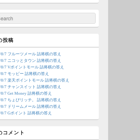
の更新は休みます。申し訳あり
せん。
検
索
/4 18:54
（Dr.N）
間の都合が付かないため、7月5
の投稿
の更新は休みます。申し訳あり
26/8/7 フルーツメール 詰将棋の答え
せん。
26/8/7 ニコッとタウン 詰将棋の答え
26/8/7 Vポイントモール 詰将棋の答え
/22 2:12
（Dr.N）
6/8/7 モッピー 詰将棋の答え
26/8/7 楽天ポイントモール 詰将棋の答え
ょびリッチが10：00までメンテ
26/8/7 チャンスイット 詰将棋の答え
ンスとのことなので、本日分の
6/8/7 Get Money 詰将棋の答え
新は難しいかもしれません。
26/8/7 ちょびリッチ。 詰将棋の答え
26/8/7 ドリームメール 詰将棋の答え
/20 18:45
（Dr.N）
6/8/7 Gポイント 詰将棋の答え
日、6月21日分の更新は昼頃にな
てしまいそうです。申し訳ござ
のコメント
ません。