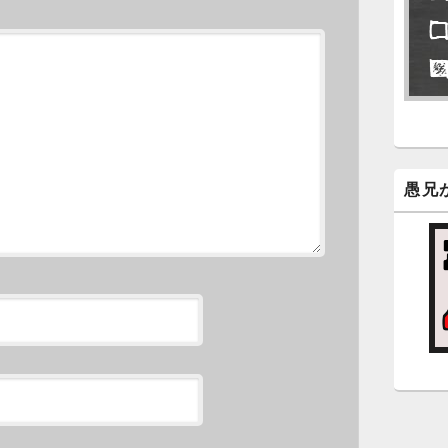
永
了
6
永
ン
新
愚兄
5
時
日
ま
5
時
日