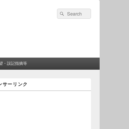
検
検
索:
索
望・誤記指摘等
ンサーリンク