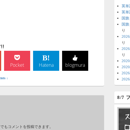
英単
6
英単
国旗
時
国旗
日
り
20
ま
り
!
20
6
り
V
202
Pocket
Hatena
blogmura
202
テ
20
の
nts ↓
20
6
8/7
明
っ
い
。
力でもコメントを投稿できます。
6