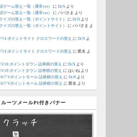
語ゲーム答え一覧（通常ver）
に
Dr.N
より
/18 1:39
（Dr.N）
語ゲーム答え一覧（通常ver）
に
パパさま
より
クイズの答え一覧（ポイントサイト）
に
Dr.N
より
間の都合が付かないため、6月18
クイズの答え一覧（ポイントサイト）
に
パパさま
よ
の更新は休みます。申し訳あり
26/7/4 ポイントサイト クロスワードの答え
に
Dr.N
よ
せん。
26/7/4 ポイントサイト クロスワードの答え
に
匿名
よ
/8 4:39
（Dr.N）
ポイントモールが6：00までメン
0/3/18 ポイントタウン 詰将棋の答え
に
Dr.N
より
0/3/18 ポイントタウン 詰将棋の答え
に
はいね
より
ナンスとのことなので、本日分
26/6/7 Vポイントモール 詰将棋の答え
に
Dr.N
より
更新は難しいかもしれません。
26/6/7 Vポイントモール 詰将棋の答え
に
匿名
より
/6 18:51
（Dr.N）
 フルーツメールPt付きバナー
日、6月7日分の更新は昼頃にな
てしまいそうです。申し訳ござ
スクラッチ
ません。
□ ■
/2 10:04
（Dr.N）