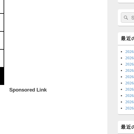
日
ま
検
索:
7
時
最近
日
20
ま
20
20
6
202
20
ち
20
ナ
Sponsored Link
202
更
20
20
6
202
明
っ
最近
い