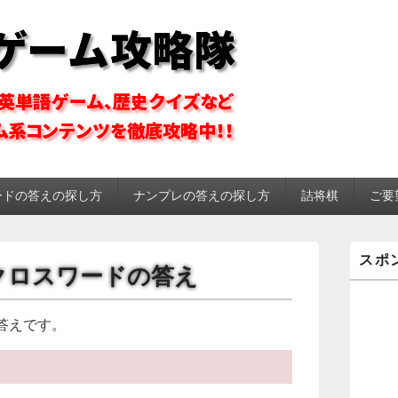
ーム攻略隊
ードの答えの探し方
ナンプレの答えの探し方
詰将棋
ご要
メ
スポ
イ
ル クロスワードの答え
ン
サ
イ
答えです。
ド
バ
ー
ウ
ィ