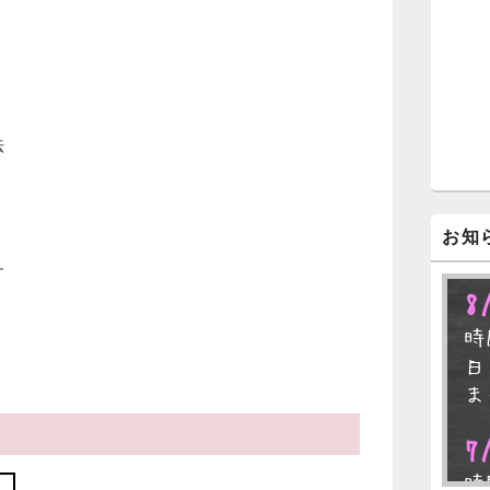
ジ
ェ
ッ
ト
エ
リ
ア
法
お知
す
8
時
日
ま
7
時