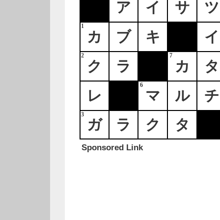
ア
イ
サ
ツ
1
カ
ブ
キ
イ
2
7
ク
ラ
カ
タ
6
レ
マ
ル
チ
3
ガ
ラ
ク
タ
Sponsored Link