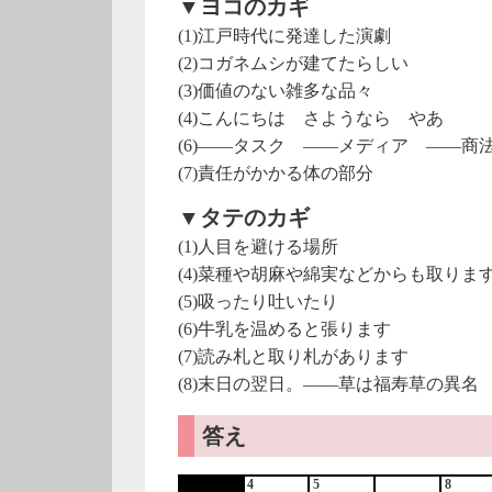
▼ヨコのカギ
(1)江戸時代に発達した演劇
(2)コガネムシが建てたらしい
(3)価値のない雑多な品々
(4)こんにちは さようなら やあ
(6)――タスク ――メディア ――商
(7)責任がかかる体の部分
▼タテのカギ
(1)人目を避ける場所
(4)菜種や胡麻や綿実などからも取りま
(5)吸ったり吐いたり
(6)牛乳を温めると張ります
(7)読み札と取り札があります
(8)末日の翌日。――草は福寿草の異名
答え
4
5
8