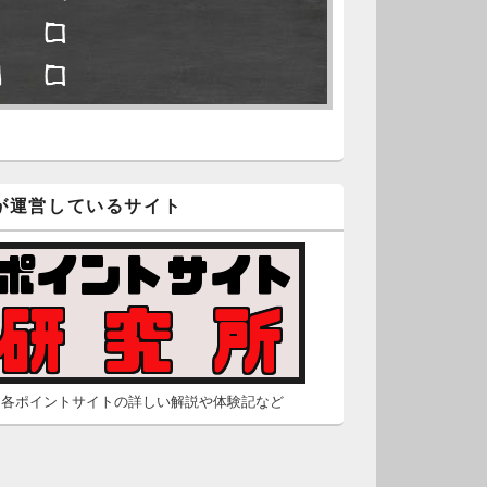
□ □
久不滅.comの本日分の更新が完
しました。
■ □
/2 2:22
（Dr.N）
隠しポイントを探せ
久不滅.comが8：00までメンテナ
スとのことなので、本日分の更
□ □
は難しいかもしれません。
が運営しているサイト
■ □
/26 2:52
（Dr.N）
□ ■
間の都合が付かないため、5月26
の更新は休みます。申し訳あり
せん。
/23 16:32
（Dr.N）
各ポイントサイトの詳しい解説や体験記など
間の都合が付かないため、5月24
の更新は休みます。申し訳あり