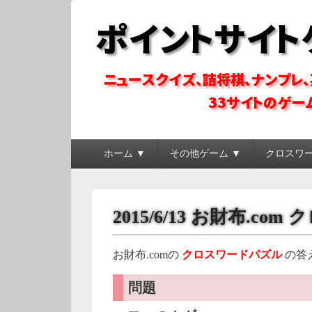
ポイントサイトゲ
ポイントサイトのゲーム系コンテンツを徹底攻略
メ
ホーム ▼
その他ゲーム ▼
クロスワ
イ
ン
メ
ニ
2015/6/13 お財布.c
ュ
ー
お財布.comの
クロスワードパズル
の答
問題