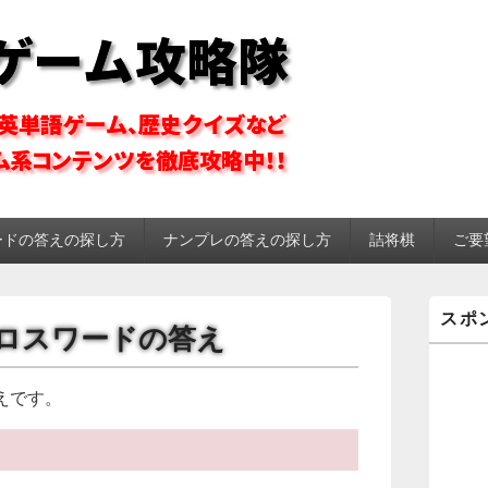
ーム攻略隊
ードの答えの探し方
ナンプレの答えの探し方
詰将棋
ご要
メ
スポ
イ
om クロスワードの答え
ン
サ
イ
えです。
ド
バ
ー
ウ
ィ