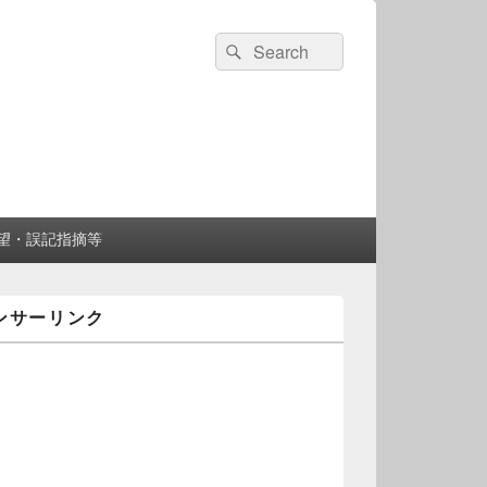
検
検
索:
索
望・誤記指摘等
ンサーリンク