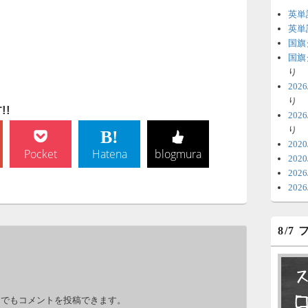
英単
6
英単
国旗
時
国旗
日
り
20
ま
り
!
20
6
り
V
202
Pocket
Hatena
blogmura
202
テ
20
の
20
6
8/7
明
っ
い
。
力でもコメントを投稿できます。
6