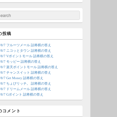
の更新は休みます。申し訳あり
せん。
検
索
/4 18:54
（Dr.N）
間の都合が付かないため、7月5
の投稿
の更新は休みます。申し訳あり
26/8/7 フルーツメール 詰将棋の答え
せん。
26/8/7 ニコッとタウン 詰将棋の答え
26/8/7 Vポイントモール 詰将棋の答え
/22 2:12
（Dr.N）
6/8/7 モッピー 詰将棋の答え
26/8/7 楽天ポイントモール 詰将棋の答え
ょびリッチが10：00までメンテ
26/8/7 チャンスイット 詰将棋の答え
ンスとのことなので、本日分の
6/8/7 Get Money 詰将棋の答え
新は難しいかもしれません。
26/8/7 ちょびリッチ。 詰将棋の答え
26/8/7 ドリームメール 詰将棋の答え
/20 18:45
（Dr.N）
6/8/7 Gポイント 詰将棋の答え
日、6月21日分の更新は昼頃にな
てしまいそうです。申し訳ござ
のコメント
ません。