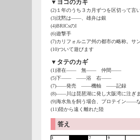
▼ヨコのカギ
(2)１年のうち３カ月ずつを区切って言
(3)沈黙は――、雄弁は銀
(4)BRICsのI
(6)遊撃手
(7)カリフォルニア州の都市の略称。サ
(10)ついて遊びます
▼タテのカギ
(1)潜在―― 無―― 仲間――
(5)下―― ――浴 右――
(7)――発売 ――機軸 ――記録
(8)――川は琵琶湖に発し大阪湾に注ぎ
(9)海水魚を飼う場合、プロテイン――
(11)陸から遠く離れた陸
答え
1
7
9