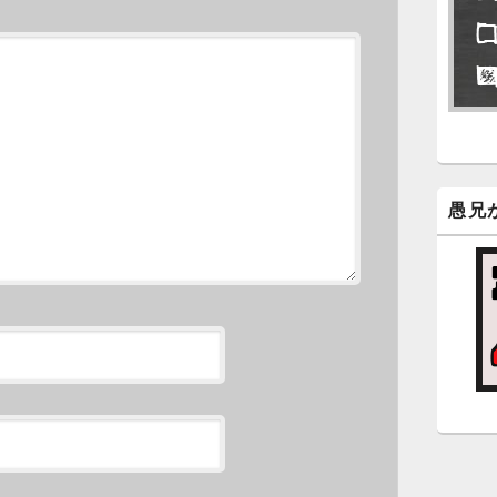
永
了
6
永
ン
新
愚兄
5
時
日
ま
5
時
日