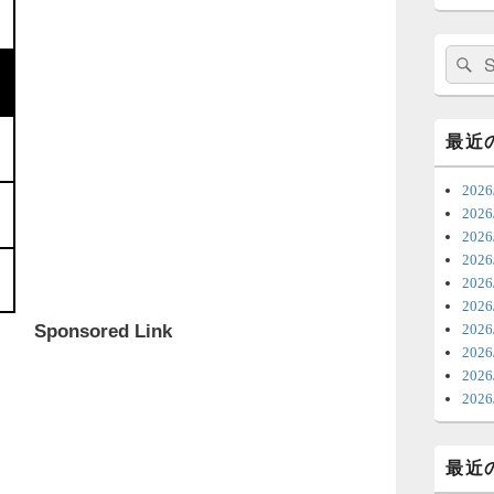
日
ま
検
索:
7
時
最近
日
20
ま
20
20
6
202
20
ち
20
ナ
Sponsored Link
202
更
20
20
6
202
明
っ
最近
い