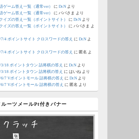
語ゲーム答え一覧（通常ver）
に
Dr.N
より
/18 1:39
（Dr.N）
語ゲーム答え一覧（通常ver）
に
パパさま
より
クイズの答え一覧（ポイントサイト）
に
Dr.N
より
間の都合が付かないため、6月18
クイズの答え一覧（ポイントサイト）
に
パパさま
よ
の更新は休みます。申し訳あり
26/7/4 ポイントサイト クロスワードの答え
に
Dr.N
よ
せん。
26/7/4 ポイントサイト クロスワードの答え
に
匿名
よ
/8 4:39
（Dr.N）
ポイントモールが6：00までメン
0/3/18 ポイントタウン 詰将棋の答え
に
Dr.N
より
0/3/18 ポイントタウン 詰将棋の答え
に
はいね
より
ナンスとのことなので、本日分
26/6/7 Vポイントモール 詰将棋の答え
に
Dr.N
より
更新は難しいかもしれません。
26/6/7 Vポイントモール 詰将棋の答え
に
匿名
より
/6 18:51
（Dr.N）
 フルーツメールPt付きバナー
日、6月7日分の更新は昼頃にな
てしまいそうです。申し訳ござ
スクラッチ
ません。
□ ■
/2 10:04
（Dr.N）