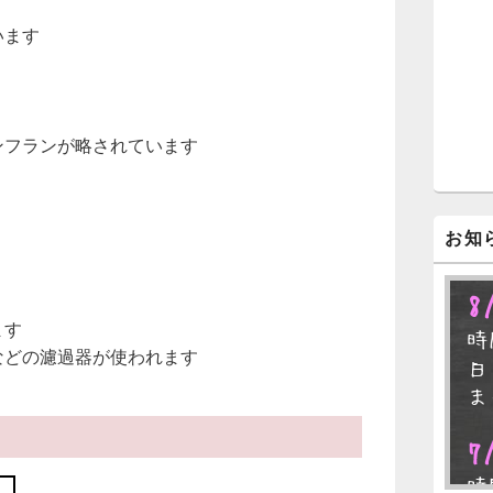
ジ
ェ
います
ッ
ト
エ
リ
ア
ンフランが略されています
お知
8
ます
時
などの濾過器が使われます
日
ま
7
時