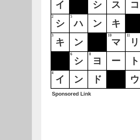
イ
シ
ス
コ
2
5
シ
ハ
ン
キ
3
10
11
キ
ン
マ
リ
6
8
シ
ヨ
ー
ト
4
イ
ン
ド
ウ
Sponsored Link