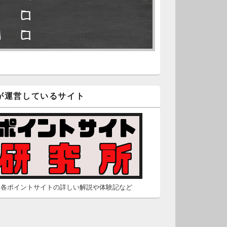
□ □
久不滅.comの本日分の更新が完
しました。
■ □
/2 2:22
（Dr.N）
隠しポイントを探せ
久不滅.comが8：00までメンテナ
スとのことなので、本日分の更
□ □
は難しいかもしれません。
が運営しているサイト
■ □
/26 2:52
（Dr.N）
□ ■
間の都合が付かないため、5月26
の更新は休みます。申し訳あり
せん。
/23 16:32
（Dr.N）
各ポイントサイトの詳しい解説や体験記など
間の都合が付かないため、5月24
の更新は休みます。申し訳あり