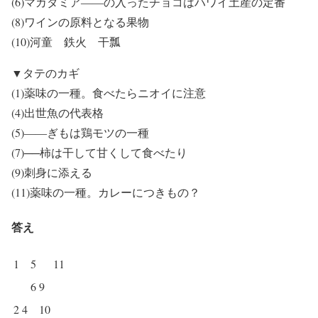
(6)マカダミア――の入ったチョコはハワイ土産の定番
(8)ワインの原料となる果物
(10)河童 鉄火 干瓢
▼タテのカギ
(1)薬味の一種。食べたらニオイに注意
(4)出世魚の代表格
(5)――ぎもは鶏モツの一種
(7)──柿は干して甘くして食べたり
(9)刺身に添える
(11)薬味の一種。カレーにつきもの？
答え
1
5
11
6
9
2
4
10