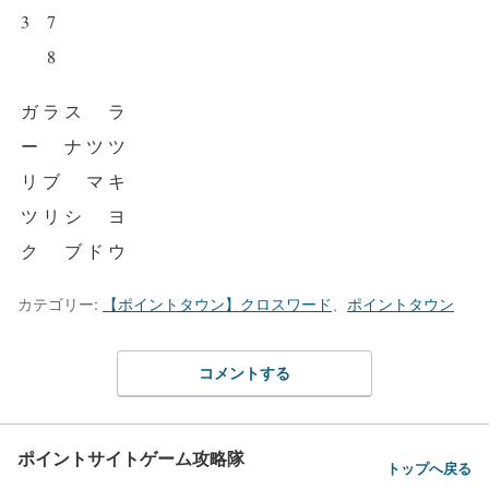
3
7
8
ガ
ラ
ス
ラ
ー
ナ
ツ
ツ
リ
ブ
マ
キ
ツ
リ
シ
ヨ
ク
ブ
ド
ウ
カテゴリー:
【ポイントタウン】クロスワード
、
ポイントタウン
コメントする
ポイントサイトゲーム攻略隊
トップへ戻る