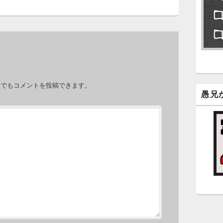
永
了
6
永
。
ン
力でもコメントを投稿できます。
新
愚兄
5
時
日
ま
5
時
日