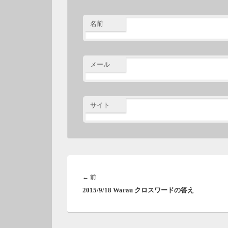
名前
メール
サイト
投
稿
前
←
前
ナ
2015/9/18 Warau クロスワードの答え
の
ビ
投
ゲ
稿:
ー