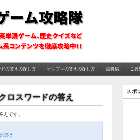
ーム攻略隊
ードの答えの探し方
ナンプレの答えの探し方
詰将棋
ご要
メ
スポ
イ
ット クロスワードの答え
ン
サ
イ
答えです。
ド
バ
ー
ウ
ドの答え
ィ