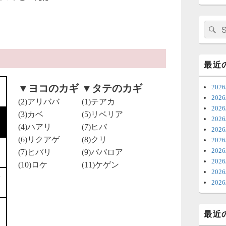
日
ま
検
索:
7
時
最近
日
▼ヨコのカギ
▼タテのカギ
20
ま
20
(2)アリババ
(1)テアカ
20
6
(3)カベ
(5)リベリア
202
(4)ハアリ
(7)ヒバ
20
ち
(6)リクアゲ
(8)クリ
20
ナ
202
(7)ヒバリ
(9)ババロア
更
20
(10)ロケ
(11)ケゲン
20
6
202
明
っ
最近
い