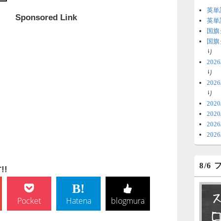
英単
Sponsored Link
6
英単
国旗
時
国旗
日
り
20
ま
り
20
6
り
V
202
202
テ
20
の
20
6
8/6
明
!
っ
い
Pocket
Hatena
blogmura
6