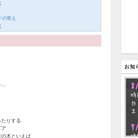
え
ジ
ェ
ッ
ードの答え
ト
え
エ
リ
ア
お知
8
を…
時
日
ま
ったりする
7
ビア
時
産の木といえば