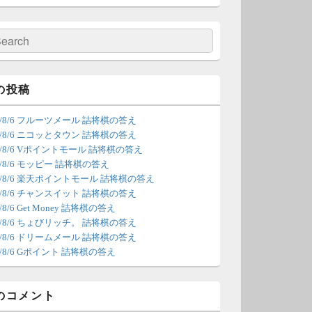
の更新は休みます。申し訳あり
せん。
検
索
/4 18:54
（Dr.N）
間の都合が付かないため、7月5
の投稿
の更新は休みます。申し訳あり
26/8/6 フルーツメール 詰将棋の答え
せん。
26/8/6 ニコッとタウン 詰将棋の答え
26/8/6 Vポイントモール 詰将棋の答え
/22 2:12
（Dr.N）
6/8/6 モッピー 詰将棋の答え
26/8/6 楽天ポイントモール 詰将棋の答え
ょびリッチが10：00までメンテ
26/8/6 チャンスイット 詰将棋の答え
ンスとのことなので、本日分の
6/8/6 Get Money 詰将棋の答え
新は難しいかもしれません。
26/8/6 ちょびリッチ。 詰将棋の答え
26/8/6 ドリームメール 詰将棋の答え
/20 18:45
（Dr.N）
6/8/6 Gポイント 詰将棋の答え
日、6月21日分の更新は昼頃にな
てしまいそうです。申し訳ござ
のコメント
ません。