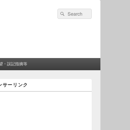
検
検
索:
索
望・誤記指摘等
ンサーリンク