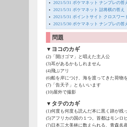
2021/5/31 ポケマネット ナンプレの答
2021/5/31 ポケマネット 詰将棋の答え
2021/5/31 ポイントサイト クロスワ
2021/5/30 ポケマネット ナンプレの答
問題
▼ヨコのカギ
(2)「開けゴマ」と唱えた主人公
(3)耳があるかもしれません
(4)飛ぶアリ
(6)船を岸につけ、海を渡ってきた荷物
(7)「告天子」ともいいます
(10)屋外で撮影
▼タテのカギ
(1)何度も何度も読んだ本に黒く跡が残
(5)アフリカの国の１つ。首都はモンロ
(7)日本三大美林に数えられる、青森名