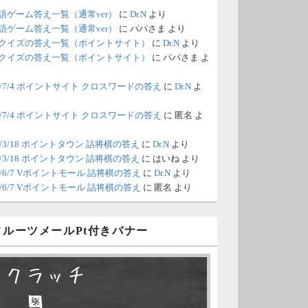
語ゲーム答え一覧（通常ver）
に
Dr.N
より
/18 1:39
（Dr.N）
語ゲーム答え一覧（通常ver）
に
パパさま
より
クイズの答え一覧（ポイントサイト）
に
Dr.N
より
間の都合が付かないため、6月18
クイズの答え一覧（ポイントサイト）
に
パパさま
よ
の更新は休みます。申し訳あり
26/7/4 ポイントサイト クロスワードの答え
に
Dr.N
よ
せん。
26/7/4 ポイントサイト クロスワードの答え
に
匿名
よ
/8 4:39
（Dr.N）
ポイントモールが6：00までメン
0/3/18 ポイントタウン 詰将棋の答え
に
Dr.N
より
0/3/18 ポイントタウン 詰将棋の答え
に
はいね
より
ナンスとのことなので、本日分
26/6/7 Vポイントモール 詰将棋の答え
に
Dr.N
より
更新は難しいかもしれません。
26/6/7 Vポイントモール 詰将棋の答え
に
匿名
より
/6 18:51
（Dr.N）
 フルーツメールPt付きバナー
日、6月7日分の更新は昼頃にな
てしまいそうです。申し訳ござ
スクラッチ
ません。
□ ■
/2 10:04
（Dr.N）