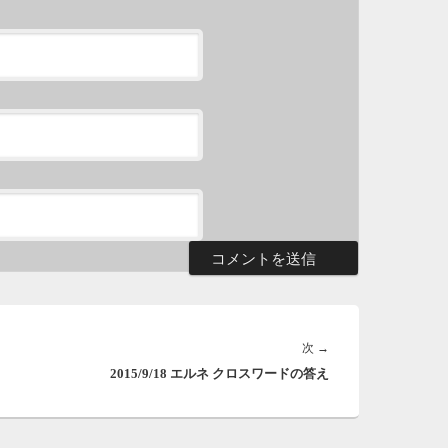
ま
5
メ
滅
も
5
時
日
ま
4
次
次
→
時
2015/9/18 エルネ クロスワードの答え
の
日
投
ま
稿: