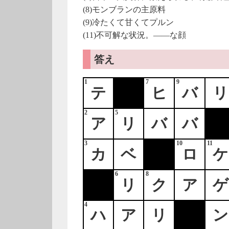
(8)モンブランの主原料
(9)冷たくて甘くてプルン
(11)不可解な状況。――な顔
答え
1
7
9
テ
ヒ
バ
リ
2
5
ア
リ
バ
バ
3
10
11
カ
ベ
ロ
ケ
6
8
リ
ク
ア
ゲ
4
ハ
ア
リ
ン