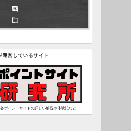
□ ■
久不滅.comの本日分の更新が完
しました。
□ □
/2 2:22
（Dr.N）
隠しポイントを探せ
久不滅.comが8：00までメンテナ
スとのことなので、本日分の更
■ ■
は難しいかもしれません。
が運営しているサイト
□ □
/26 2:52
（Dr.N）
□ □
間の都合が付かないため、5月26
の更新は休みます。申し訳あり
せん。
/23 16:32
（Dr.N）
各ポイントサイトの詳しい解説や体験記など
間の都合が付かないため、5月24
の更新は休みます。申し訳あり