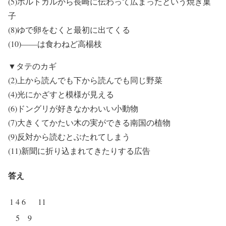
(5)ポルトガルから長崎に伝わって広まったという焼き菓
子
(8)ゆで卵をむくと最初に出てくる
(10)――は食わねど高楊枝
▼タテのカギ
(2)上から読んでも下から読んでも同じ野菜
(4)光にかざすと模様が見える
(6)ドングリが好きなかわいい小動物
(7)大きくてかたい木の実ができる南国の植物
(9)反対から読むとぶたれてしまう
(11)新聞に折り込まれてきたりする広告
答え
1
4
6
11
5
9