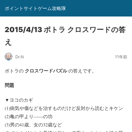
ポイントサイトゲーム攻略隊
2015/4/13 ポトラ クロスワードの答
え
Dr.N
11年前
クロスワードパズル
ポトラの
の答えです。
問題
▼ヨコのカギ
(1)病気や傷などを治すものだけど反対から読むとキケン
(2)亀の甲より――の功
(3)男の41歳、女の32歳など