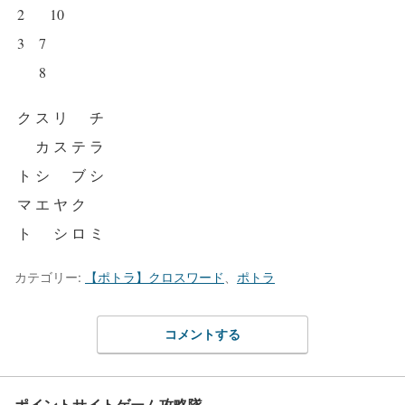
2
10
3
7
8
ク
ス
リ
チ
カ
ス
テ
ラ
ト
シ
ブ
シ
マ
エ
ヤ
ク
ト
シ
ロ
ミ
カテゴリー:
【ポトラ】クロスワード
、
ポトラ
コメントする
ポイントサイトゲーム攻略隊