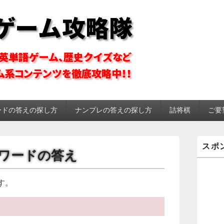
ーム攻略隊
ードの答えの探し方
ナンプレの答えの探し方
詰将棋
ご要
メ
スポ
イ
クロスワードの答え
ン
サ
イ
す。
ド
バ
ー
ウ
ィ