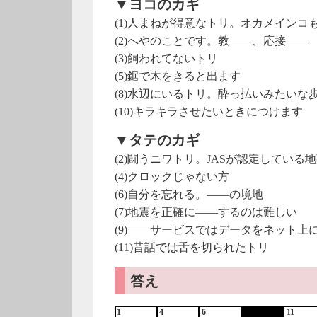
▼ヨコのカギ
(1)人まねが得意なトリ。オカメインコ
(2)へやのことです。教――、応接――
(3)飼われてないトリ
(5)鋸で木をきると出ます
(8)水辺にいるトリ。酔っ払いみたいな
(10)キラキラさせたいときにつけます
▼タテのカギ
(2)闘うニワトリ。JASが認定している
(4)クロックじゃない方
(6)自分を忘れる。――の境地
(7)地震を正確に――するのは難しい
(9)――サービスではデータをネット上
(11)昔話では舌を切られたトリ
答え
1
4
6
11