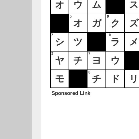
オ
ウ
ム
ス
5
9
オ
ガ
ク
ズ
2
10
シ
ツ
ラ
メ
3
7
ヤ
チ
ヨ
ウ
8
モ
チ
ド
リ
Sponsored Link