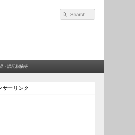
検
検
索:
索
望・誤記指摘等
ンサーリンク