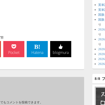
英単
6
英単
国旗
時
国旗
日
り
20
ま
り
!
20
6
り
V
202
Pocket
Hatena
blogmura
202
テ
20
の
20
6
8/8
明
っ
い
。
力でもコメントを投稿できます。
6