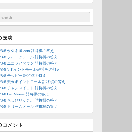
の更新は休みます。申し訳あり
せん。
検
索
/4 18:54
（Dr.N）
間の都合が付かないため、7月5
の投稿
の更新は休みます。申し訳あり
6/8/8 永久不滅.com 詰将棋の答え
せん。
26/8/8 フルーツメール 詰将棋の答え
26/8/8 ニコッとタウン 詰将棋の答え
/22 2:12
（Dr.N）
26/8/8 Vポイントモール 詰将棋の答え
6/8/8 モッピー 詰将棋の答え
ょびリッチが10：00までメンテ
26/8/8 楽天ポイントモール 詰将棋の答え
ンスとのことなので、本日分の
26/8/8 チャンスイット 詰将棋の答え
新は難しいかもしれません。
6/8/8 Get Money 詰将棋の答え
26/8/8 ちょびリッチ。 詰将棋の答え
/20 18:45
（Dr.N）
26/8/8 ドリームメール 詰将棋の答え
日、6月21日分の更新は昼頃にな
てしまいそうです。申し訳ござ
のコメント
ません。