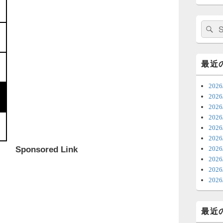
日
ま
検
索:
7
時
最近
日
202
ま
20
20
6
20
202
ち
20
ナ
Sponsored Link
20
更
202
20
6
20
明
っ
最近
い