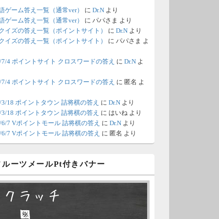
語ゲーム答え一覧（通常ver）
に
Dr.N
より
/18 1:39
（Dr.N）
語ゲーム答え一覧（通常ver）
に
パパさま
より
クイズの答え一覧（ポイントサイト）
に
Dr.N
より
間の都合が付かないため、6月18
クイズの答え一覧（ポイントサイト）
に
パパさま
よ
の更新は休みます。申し訳あり
26/7/4 ポイントサイト クロスワードの答え
に
Dr.N
よ
せん。
26/7/4 ポイントサイト クロスワードの答え
に
匿名
よ
/8 4:39
（Dr.N）
ポイントモールが6：00までメン
0/3/18 ポイントタウン 詰将棋の答え
に
Dr.N
より
0/3/18 ポイントタウン 詰将棋の答え
に
はいね
より
ナンスとのことなので、本日分
26/6/7 Vポイントモール 詰将棋の答え
に
Dr.N
より
更新は難しいかもしれません。
26/6/7 Vポイントモール 詰将棋の答え
に
匿名
より
/6 18:51
（Dr.N）
 フルーツメールPt付きバナー
日、6月7日分の更新は昼頃にな
てしまいそうです。申し訳ござ
スクラッチ
ません。
□ ■
/2 10:04
（Dr.N）