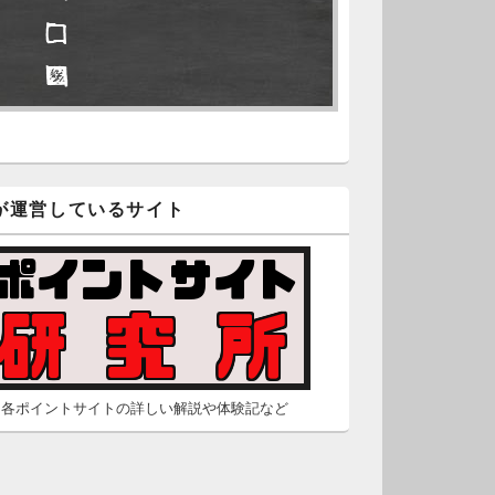
□ □
久不滅.comの本日分の更新が完
しました。
□ ■
/2 2:22
（Dr.N）
隠しポイントを探せ
久不滅.comが8：00までメンテナ
スとのことなので、本日分の更
□ ■
は難しいかもしれません。
が運営しているサイト
□ ■
/26 2:52
（Dr.N）
□ □
間の都合が付かないため、5月26
の更新は休みます。申し訳あり
せん。
/23 16:32
（Dr.N）
各ポイントサイトの詳しい解説や体験記など
間の都合が付かないため、5月24
の更新は休みます。申し訳あり