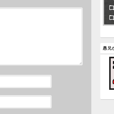
永
了
6
永
ン
新
愚兄
5
時
日
ま
5
時
日