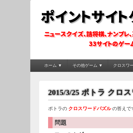
ポイントサイトゲ
ポイントサイトのゲーム系コンテンツを徹底攻略
メ
ホーム ▼
その他ゲーム ▼
クロスワ
イ
ン
メ
ニ
2015/3/25 ポトラ 
ュ
ー
ポトラの
クロスワードパズル
の答えで
問題