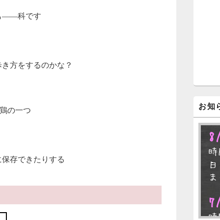
ジ
ェ
も――科です
ッ
ト
エ
リ
ア
歩き方をするのかな？
お知
地鶏の一つ
8
時
に保存できたりする
日
ま
7
時