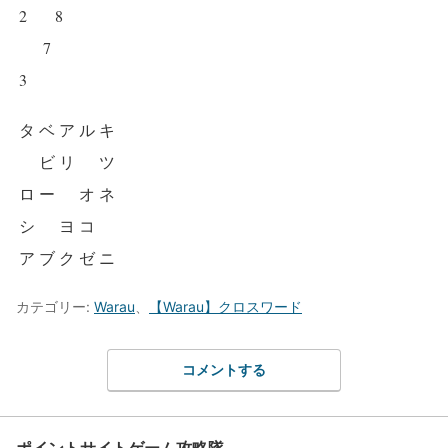
2
8
7
3
タ
ベ
ア
ル
キ
ビ
リ
ツ
ロ
ー
オ
ネ
シ
ヨ
コ
ア
ブ
ク
ゼ
ニ
カテゴリー:
Warau
、
【Warau】クロスワード
コメントする
ポイントサイトゲーム攻略隊