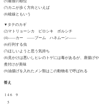
(5)最後の順位
(7)カニが歩く方向といえば
(8)稜線ともいう
▼タテのカギ
(2)マトリョーシカ ピロシキ ボルシチ
(4)――カー ――ブーム ハネムーン――
(6)行列する虫
(7)ほしいようと思う気持ち
(8)見かけは悪いしヒレのトゲには毒があるが、唐揚げや
煮付けが美味
(9)油揚げを入れたメン類はこの動物名で呼ばれる
答え
1
4
6
9
5