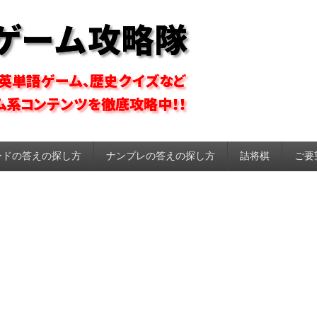
ーム攻略隊
ードの答えの探し方
ナンプレの答えの探し方
詰将棋
ご要