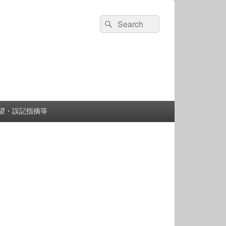
検
検
索:
索
望・誤記指摘等