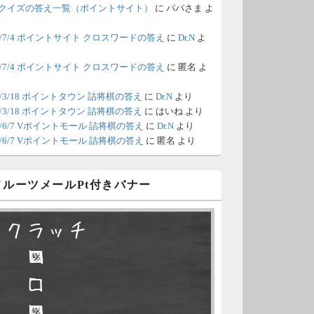
間の都合が付かないため、6月18
クイズの答え一覧（ポイントサイト）
に
パパさま
よ
の更新は休みます。申し訳あり
26/7/4 ポイントサイト クロスワードの答え
に
Dr.N
よ
せん。
26/7/4 ポイントサイト クロスワードの答え
に
匿名
よ
/8 4:39
（Dr.N）
ポイントモールが6：00までメン
0/3/18 ポイントタウン 詰将棋の答え
に
Dr.N
より
0/3/18 ポイントタウン 詰将棋の答え
に
はいね
より
ナンスとのことなので、本日分
26/6/7 Vポイントモール 詰将棋の答え
に
Dr.N
より
更新は難しいかもしれません。
26/6/7 Vポイントモール 詰将棋の答え
に
匿名
より
/6 18:51
（Dr.N）
 フルーツメールPt付きバナー
日、6月7日分の更新は昼頃にな
てしまいそうです。申し訳ござ
スクラッチ
ません。
□ ■
/2 10:04
（Dr.N）
□ □
久不滅.comの本日分の更新が完
しました。
□ ■