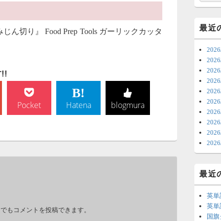
7
時
最近
り』 Food Prep Tools ガーリックカッタ
日
20
ま
20
202
!
6
20
20
ち
202
Pocket
Hatena
blogmura
ナ
202
更
202
202
6
202
明
っ
最近
い
英単
。
6
英単
力でもコメントを投稿できます。
国旗