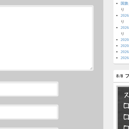
時
国旗
日
り
20
ま
り
20
6
り
V
202
202
テ
20
の
20
6
8/8
明
っ
い
6
永
了