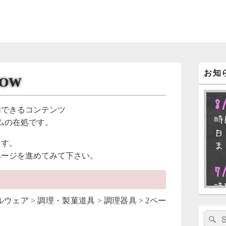
メ
お知
イ
NOW
ン
サ
8
イ
加できるコンテンツ
ド
時
バ
ムの在処です。
ー
日
ウ
ます。
ま
ィ
ページを進めてみて下さい。
ジ
ェ
7
ッ
ト
時
エ
日
ェア > 調理・製菓道具 > 調理器具 > 2ペー
リ
ま
ア
検
索: