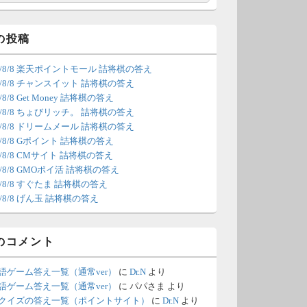
索
/4 18:54
（Dr.N）
間の都合が付かないため、7月5
の投稿
の更新は休みます。申し訳あり
26/8/8 楽天ポイントモール 詰将棋の答え
せん。
26/8/8 チャンスイット 詰将棋の答え
6/8/8 Get Money 詰将棋の答え
/22 2:12
（Dr.N）
26/8/8 ちょびリッチ。 詰将棋の答え
26/8/8 ドリームメール 詰将棋の答え
ょびリッチが10：00までメンテ
6/8/8 Gポイント 詰将棋の答え
ンスとのことなので、本日分の
6/8/8 CMサイト 詰将棋の答え
新は難しいかもしれません。
6/8/8 GMOポイ活 詰将棋の答え
6/8/8 すぐたま 詰将棋の答え
/20 18:45
（Dr.N）
6/8/8 げん玉 詰将棋の答え
日、6月21日分の更新は昼頃にな
てしまいそうです。申し訳ござ
のコメント
ません。
語ゲーム答え一覧（通常ver）
に
Dr.N
より
/18 1:39
（Dr.N）
語ゲーム答え一覧（通常ver）
に
パパさま
より
クイズの答え一覧（ポイントサイト）
に
Dr.N
より