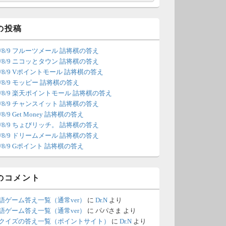
索
/4 18:54
（Dr.N）
間の都合が付かないため、7月5
の投稿
の更新は休みます。申し訳あり
26/8/9 フルーツメール 詰将棋の答え
せん。
26/8/9 ニコッとタウン 詰将棋の答え
26/8/9 Vポイントモール 詰将棋の答え
/22 2:12
（Dr.N）
6/8/9 モッピー 詰将棋の答え
26/8/9 楽天ポイントモール 詰将棋の答え
ょびリッチが10：00までメンテ
26/8/9 チャンスイット 詰将棋の答え
ンスとのことなので、本日分の
6/8/9 Get Money 詰将棋の答え
新は難しいかもしれません。
26/8/9 ちょびリッチ。 詰将棋の答え
26/8/9 ドリームメール 詰将棋の答え
/20 18:45
（Dr.N）
6/8/9 Gポイント 詰将棋の答え
日、6月21日分の更新は昼頃にな
てしまいそうです。申し訳ござ
のコメント
ません。
語ゲーム答え一覧（通常ver）
に
Dr.N
より
/18 1:39
（Dr.N）
語ゲーム答え一覧（通常ver）
に
パパさま
より
クイズの答え一覧（ポイントサイト）
に
Dr.N
より