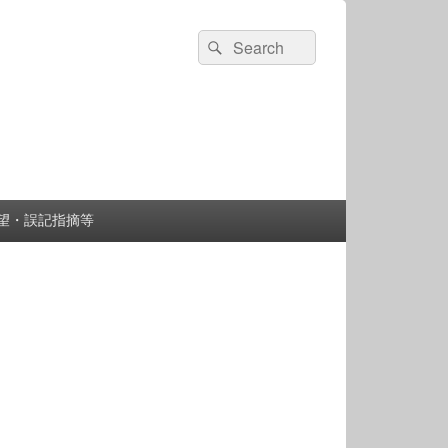
検
検
索:
索
望・誤記指摘等