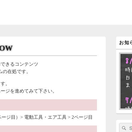
メ
お知
イ
NOW
ン
サ
8
イ
加できるコンテンツ
ド
時
バ
ムの在処です。
ー
日
ウ
ます。
ま
ィ
ページを進めてみて下さい。
ジ
ェ
7
ッ
ト
時
エ
日
2ページ目）> 電動工具・エア工具 > 2ページ目
リ
ま
ア
検
索: