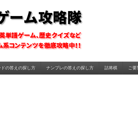
ーム攻略隊
ードの答えの探し方
ナンプレの答えの探し方
詰将棋
ご要