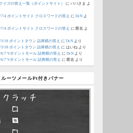
間の都合が付かないため、6月18
クイズの答え一覧（ポイントサイト）
に
パパさま
よ
の更新は休みます。申し訳あり
26/7/4 ポイントサイト クロスワードの答え
に
Dr.N
よ
せん。
26/7/4 ポイントサイト クロスワードの答え
に
匿名
よ
/8 4:39
（Dr.N）
ポイントモールが6：00までメン
0/3/18 ポイントタウン 詰将棋の答え
に
Dr.N
より
0/3/18 ポイントタウン 詰将棋の答え
に
はいね
より
ナンスとのことなので、本日分
26/6/7 Vポイントモール 詰将棋の答え
に
Dr.N
より
更新は難しいかもしれません。
26/6/7 Vポイントモール 詰将棋の答え
に
匿名
より
/6 18:51
（Dr.N）
 フルーツメールPt付きバナー
日、6月7日分の更新は昼頃にな
てしまいそうです。申し訳ござ
スクラッチ
ません。
□ □
/2 10:04
（Dr.N）
■ ■
久不滅.comの本日分の更新が完
しました。
□ □