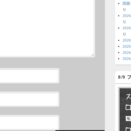
時
国旗
日
り
20
ま
り
20
6
り
V
202
202
テ
20
の
20
6
8/9
明
っ
い
6
永
了