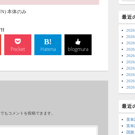
7
NN) 本体のみ
時
最近
日
!
20
ま
20
20
6
Pocket
Hatena
blogmura
202
20
ち
20
ナ
202
更
20
20
6
202
明
っ
。
最近
い
力でもコメントを投稿できます。
英単
6
英単
国旗