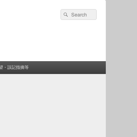
検
検
索:
索
望・誤記指摘等