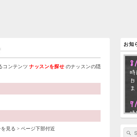
メ
お知
イ
せ
ン
サ
8
イ
るコンテンツ
ナッスンを探せ
のナッスンの隠
ド
時
バ
ー
日
ウ
ま
ィ
ジ
ェ
7
ッ
ト
時
エ
日
リ
ま
を見る > ページ下部付近
ア
検
索: