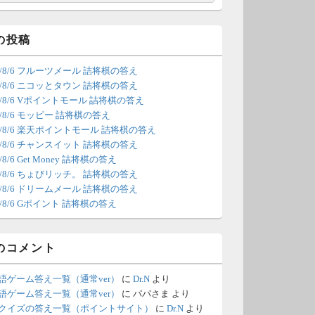
索
/4 18:54
（Dr.N）
間の都合が付かないため、7月5
の投稿
の更新は休みます。申し訳あり
26/8/6 フルーツメール 詰将棋の答え
せん。
26/8/6 ニコッとタウン 詰将棋の答え
26/8/6 Vポイントモール 詰将棋の答え
/22 2:12
（Dr.N）
6/8/6 モッピー 詰将棋の答え
26/8/6 楽天ポイントモール 詰将棋の答え
ょびリッチが10：00までメンテ
26/8/6 チャンスイット 詰将棋の答え
ンスとのことなので、本日分の
6/8/6 Get Money 詰将棋の答え
新は難しいかもしれません。
26/8/6 ちょびリッチ。 詰将棋の答え
26/8/6 ドリームメール 詰将棋の答え
/20 18:45
（Dr.N）
6/8/6 Gポイント 詰将棋の答え
日、6月21日分の更新は昼頃にな
てしまいそうです。申し訳ござ
のコメント
ません。
語ゲーム答え一覧（通常ver）
に
Dr.N
より
/18 1:39
（Dr.N）
語ゲーム答え一覧（通常ver）
に
パパさま
より
クイズの答え一覧（ポイントサイト）
に
Dr.N
より