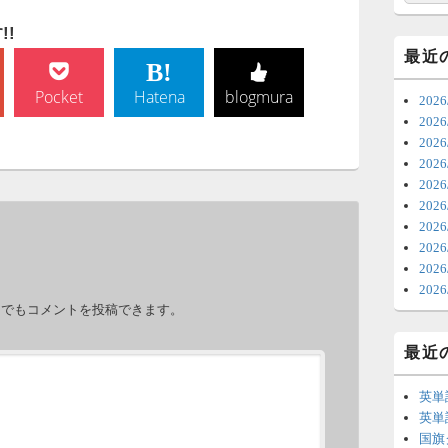
7
!
時
最近
日
Pocket
Hatena
blogmura
20
ま
20
20
6
202
20
ち
20
ナ
202
更
20
20
6
。
202
力でもコメントを投稿できます。
明
っ
最近
い
英単
6
英単
国旗