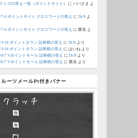
間の都合が付かないため、6月18
クイズの答え一覧（ポイントサイト）
に
パパさま
よ
の更新は休みます。申し訳あり
26/7/4 ポイントサイト クロスワードの答え
に
Dr.N
よ
せん。
26/7/4 ポイントサイト クロスワードの答え
に
匿名
よ
/8 4:39
（Dr.N）
ポイントモールが6：00までメン
0/3/18 ポイントタウン 詰将棋の答え
に
Dr.N
より
0/3/18 ポイントタウン 詰将棋の答え
に
はいね
より
ナンスとのことなので、本日分
26/6/7 Vポイントモール 詰将棋の答え
に
Dr.N
より
更新は難しいかもしれません。
26/6/7 Vポイントモール 詰将棋の答え
に
匿名
より
/6 18:51
（Dr.N）
 フルーツメールPt付きバナー
日、6月7日分の更新は昼頃にな
てしまいそうです。申し訳ござ
スクラッチ
ません。
□ ■
/2 10:04
（Dr.N）
□ ■
久不滅.comの本日分の更新が完
しました。
□ □