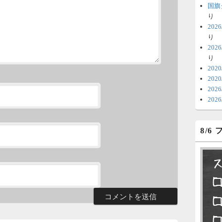
時
国旗
日
り
20
ま
り
20
6
り
V
202
202
テ
20
の
20
6
8/6
明
っ
い
6
永
了