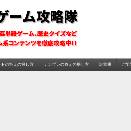
ーム攻略隊
ードの答えの探し方
ナンプレの答えの探し方
詰将棋
ご要