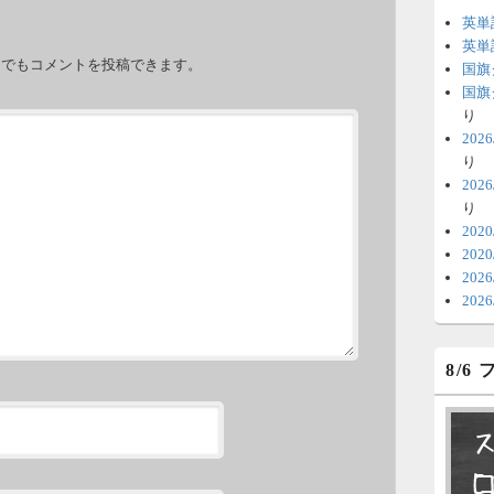
英単
。
6
英単
力でもコメントを投稿できます。
国旗
時
国旗
日
り
20
ま
り
20
6
り
V
202
202
テ
20
の
20
6
8/6
明
っ
い
6