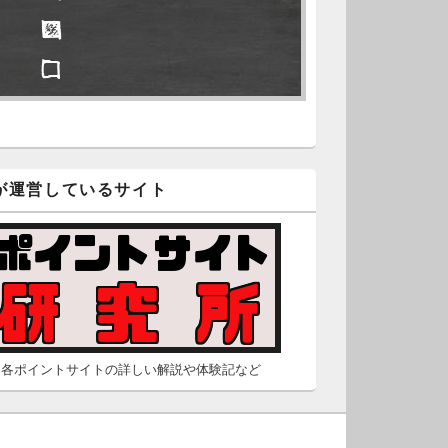
□ ■
久不滅.comの本日分の更新が完
しました。
□ □
/2 2:22
（Dr.N）
隠しポイントを探せ
久不滅.comが8：00までメンテナ
スとのことなので、本日分の更
■ ■
は難しいかもしれません。
が運営しているサイト
□ □
/26 2:52
（Dr.N）
□ □
間の都合が付かないため、5月26
の更新は休みます。申し訳あり
せん。
/23 16:32
（Dr.N）
各ポイントサイトの詳しい解説や体験記など
間の都合が付かないため、5月24
の更新は休みます。申し訳あり