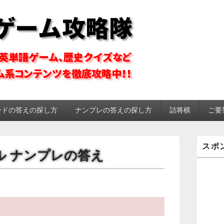
ーム攻略隊
ードの答えの探し方
ナンプレの答えの探し方
詰将棋
ご要
メ
スポ
イ
メール ナンプレの答え
ン
サ
イ
。
ド
バ
ー
ウ
ィ