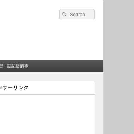
検
検
索:
索
望・誤記指摘等
ンサーリンク