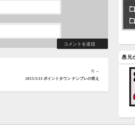
永
了
6
永
ン
新
愚兄
5
次
次
→
2015/3/23 ポイントタウン ナンプレの答え
の
時
投
日
稿:
ま
5
時
日