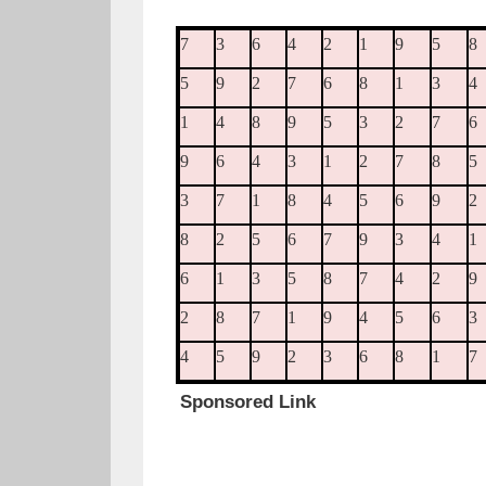
7
3
6
4
2
1
9
5
8
5
9
2
7
6
8
1
3
4
1
4
8
9
5
3
2
7
6
9
6
4
3
1
2
7
8
5
3
7
1
8
4
5
6
9
2
8
2
5
6
7
9
3
4
1
6
1
3
5
8
7
4
2
9
2
8
7
1
9
4
5
6
3
4
5
9
2
3
6
8
1
7
Sponsored Link