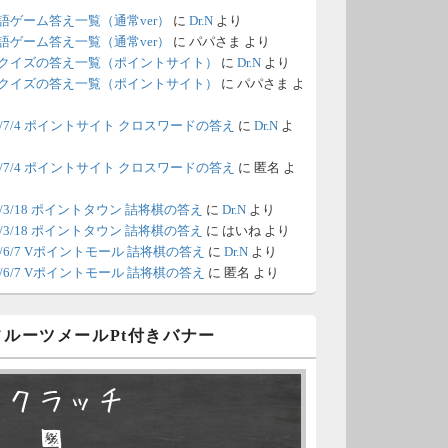
語ゲーム答え一覧（通常ver）
に
Dr.N
より
/18 1:39
（Dr.N）
語ゲーム答え一覧（通常ver）
に
パパさま
より
クイズの答え一覧（ポイントサイト）
に
Dr.N
より
間の都合が付かないため、6月18
クイズの答え一覧（ポイントサイト）
に
パパさま
よ
の更新は休みます。申し訳あり
26/7/4 ポイントサイト クロスワードの答え
に
Dr.N
よ
せん。
26/7/4 ポイントサイト クロスワードの答え
に
匿名
よ
/8 4:39
（Dr.N）
ポイントモールが6：00までメン
0/3/18 ポイントタウン 詰将棋の答え
に
Dr.N
より
0/3/18 ポイントタウン 詰将棋の答え
に
はいね
より
ナンスとのことなので、本日分
26/6/7 Vポイントモール 詰将棋の答え
に
Dr.N
より
更新は難しいかもしれません。
26/6/7 Vポイントモール 詰将棋の答え
に
匿名
より
/6 18:51
（Dr.N）
 フルーツメールPt付きバナー
日、6月7日分の更新は昼頃にな
てしまいそうです。申し訳ござ
スクラッチ
ません。
□ ■
/2 10:04
（Dr.N）