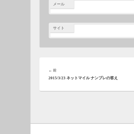
メール
サイト
投
稿
前
←
前
ナ
2015/3/23 ネットマイル ナンプレの答え
の
ビ
投
ゲ
稿:
ー
シ
ョ
ン