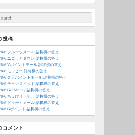
の更新は休みます。申し訳あり
せん。
検
索
/4 18:54
（Dr.N）
間の都合が付かないため、7月5
の投稿
の更新は休みます。申し訳あり
26/8/6 フルーツメール 詰将棋の答え
せん。
26/8/6 ニコッとタウン 詰将棋の答え
26/8/6 Vポイントモール 詰将棋の答え
/22 2:12
（Dr.N）
6/8/6 モッピー 詰将棋の答え
26/8/6 楽天ポイントモール 詰将棋の答え
ょびリッチが10：00までメンテ
26/8/6 チャンスイット 詰将棋の答え
ンスとのことなので、本日分の
6/8/6 Get Money 詰将棋の答え
新は難しいかもしれません。
26/8/6 ちょびリッチ。 詰将棋の答え
26/8/6 ドリームメール 詰将棋の答え
/20 18:45
（Dr.N）
6/8/6 Gポイント 詰将棋の答え
日、6月21日分の更新は昼頃にな
てしまいそうです。申し訳ござ
のコメント
ません。