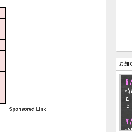
ジ
ェ
ッ
ト
エ
リ
ア
お知
8
時
日
ま
Sponsored Link
7
時