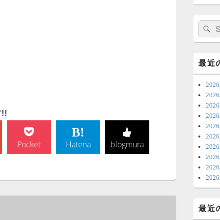
日
ま
検
索:
7
時
最近
日
20
ま
20
20
6
!
202
20
ち
20
ナ
Pocket
Hatena
blogmura
202
更
20
20
6
202
明
っ
最近
い