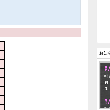
ジ
ェ
ッ
ト
エ
リ
ア
お知
8
時
日
ま
7
時