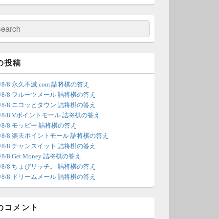
の更新は休みます。申し訳あり
せん。
検
索
/4 18:54
（Dr.N）
間の都合が付かないため、7月5
の投稿
の更新は休みます。申し訳あり
6/8/8 永久不滅.com 詰将棋の答え
せん。
26/8/8 フルーツメール 詰将棋の答え
26/8/8 ニコッとタウン 詰将棋の答え
/22 2:12
（Dr.N）
26/8/8 Vポイントモール 詰将棋の答え
6/8/8 モッピー 詰将棋の答え
ょびリッチが10：00までメンテ
26/8/8 楽天ポイントモール 詰将棋の答え
ンスとのことなので、本日分の
26/8/8 チャンスイット 詰将棋の答え
新は難しいかもしれません。
6/8/8 Get Money 詰将棋の答え
26/8/8 ちょびリッチ。 詰将棋の答え
/20 18:45
（Dr.N）
26/8/8 ドリームメール 詰将棋の答え
日、6月21日分の更新は昼頃にな
てしまいそうです。申し訳ござ
のコメント
ません。