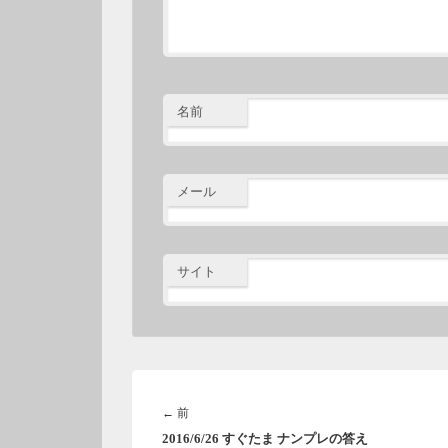
名前
メール
サイト
投
稿
前
←
前
ナ
2016/6/26 すぐたま ナンプレの答え
の