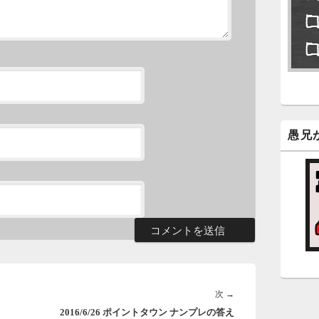
永
了
6
永
ン
新
愚兄
5
時
日
ま
5
時
次
次
→
日
2016/6/26 ポイントタウン ナンプレの答え
の