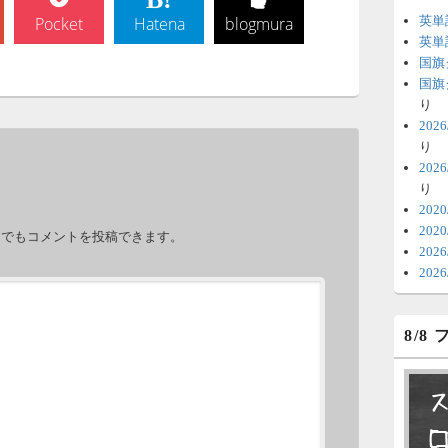
Pocket
Hatena
blogmura
英単
6
英単
国旗
時
国旗
日
り
20
ま
り
20
6
り
V
202
。
202
テ
力でもコメントを投稿できます。
20
の
20
6
8/8
明
っ
い
6