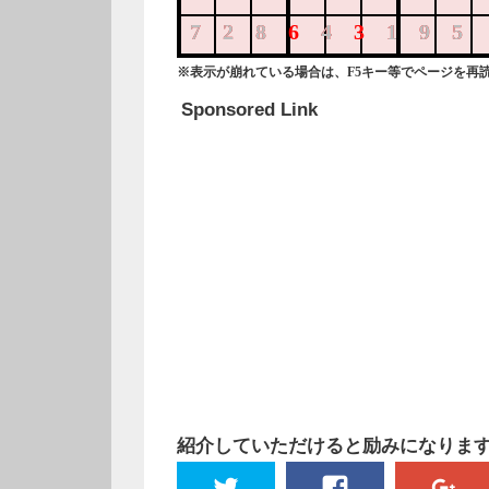
728643195
728
4
195
※表示が崩れている場合は、F5キー等でページを再
Sponsored Link
紹介していただけると励みになります!