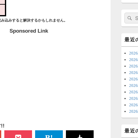
日
ま
検
読み込みすると解決するかもしれません。
索:
7
Sponsored Link
時
最近
日
202
ま
20
20
6
20
202
ち
20
ナ
20
更
202
20
6
20
明
!
っ
最近
い