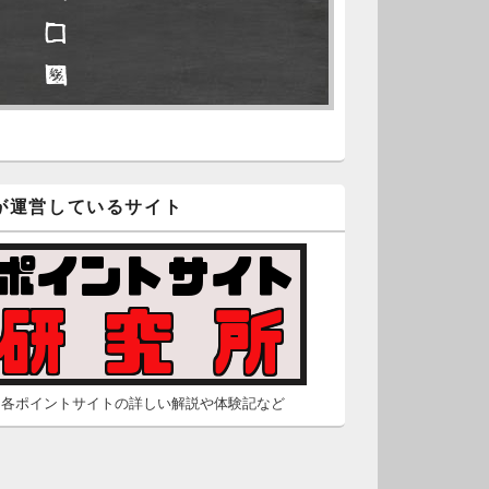
□ □
久不滅.comの本日分の更新が完
しました。
□ ■
/2 2:22
（Dr.N）
隠しポイントを探せ
久不滅.comが8：00までメンテナ
スとのことなので、本日分の更
□ ■
は難しいかもしれません。
が運営しているサイト
□ ■
/26 2:52
（Dr.N）
□ □
間の都合が付かないため、5月26
の更新は休みます。申し訳あり
せん。
/23 16:32
（Dr.N）
各ポイントサイトの詳しい解説や体験記など
間の都合が付かないため、5月24
の更新は休みます。申し訳あり