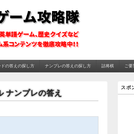
ーム攻略隊
ードの答えの探し方
ナンプレの答えの探し方
詰将棋
ご要
メ
スポ
イ
メール ナンプレの答え
ン
サ
イ
。
ド
バ
ー
ウ
ィ