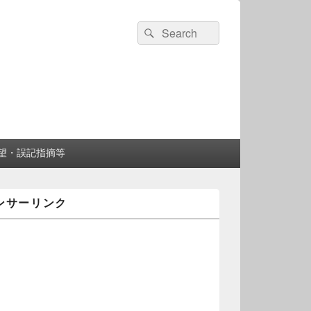
検
検
索:
索
望・誤記指摘等
ンサーリンク