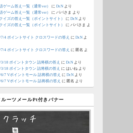
語ゲーム答え一覧（通常ver）
に
Dr.N
より
/18 1:39
（Dr.N）
語ゲーム答え一覧（通常ver）
に
パパさま
より
クイズの答え一覧（ポイントサイト）
に
Dr.N
より
間の都合が付かないため、6月18
クイズの答え一覧（ポイントサイト）
に
パパさま
よ
の更新は休みます。申し訳あり
26/7/4 ポイントサイト クロスワードの答え
に
Dr.N
よ
せん。
26/7/4 ポイントサイト クロスワードの答え
に
匿名
よ
/8 4:39
（Dr.N）
ポイントモールが6：00までメン
0/3/18 ポイントタウン 詰将棋の答え
に
Dr.N
より
0/3/18 ポイントタウン 詰将棋の答え
に
はいね
より
ナンスとのことなので、本日分
26/6/7 Vポイントモール 詰将棋の答え
に
Dr.N
より
更新は難しいかもしれません。
26/6/7 Vポイントモール 詰将棋の答え
に
匿名
より
/6 18:51
（Dr.N）
 フルーツメールPt付きバナー
日、6月7日分の更新は昼頃にな
てしまいそうです。申し訳ござ
スクラッチ
ません。
□ ■
/2 10:04
（Dr.N）