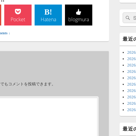
!
日
ま
検
Pocket
Hatena
blogmura
索:
7
ents ↓
時
最近
日
20
ま
20
20
6
202
。
20
ち
力でもコメントを投稿できます。
20
ナ
202
更
20
20
6
202
明
っ
最近
い