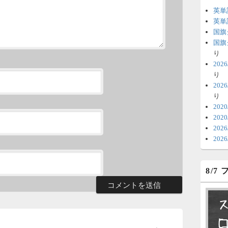
英単
6
英単
国旗
時
国旗
日
り
20
ま
り
20
6
り
V
202
202
テ
20
の
20
6
8/7
明
っ
い
6