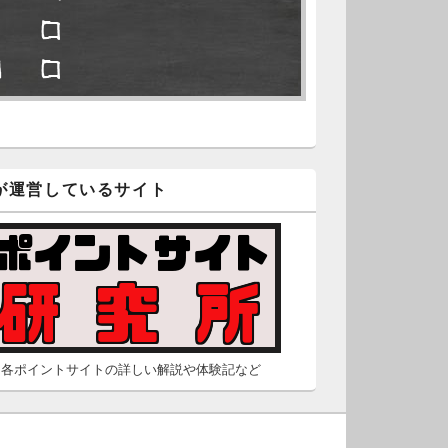
□ □
久不滅.comの本日分の更新が完
しました。
■ □
/2 2:22
（Dr.N）
隠しポイントを探せ
久不滅.comが8：00までメンテナ
スとのことなので、本日分の更
□ □
は難しいかもしれません。
が運営しているサイト
■ □
/26 2:52
（Dr.N）
□ ■
間の都合が付かないため、5月26
の更新は休みます。申し訳あり
せん。
/23 16:32
（Dr.N）
各ポイントサイトの詳しい解説や体験記など
間の都合が付かないため、5月24
の更新は休みます。申し訳あり