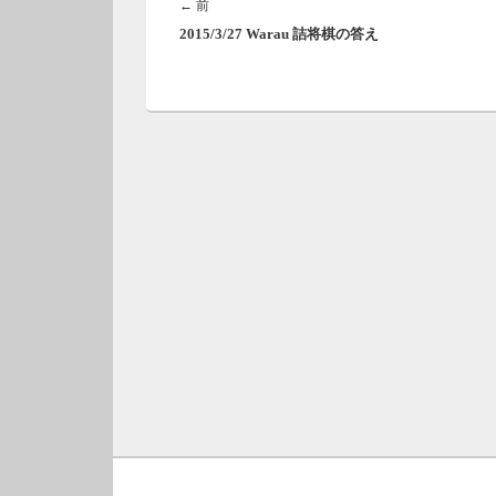
稿
前
←
前
ナ
2015/3/27 Warau 詰将棋の答え
の
ビ
投
ゲ
稿:
ー
シ
ョ
ン