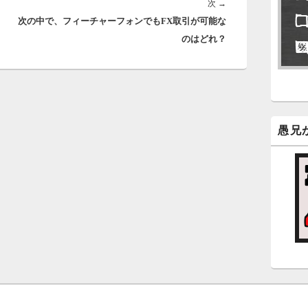
次
次
→
永
次の中で、フィーチャーフォンでもFX取引が可能な
の
了
のはどれ？
投
稿:
6
永
ン
新
愚兄
5
時
日
ま
5
時
日