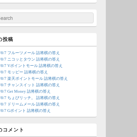
の更新は休みます。申し訳あり
せん。
検
索
/4 18:54
（Dr.N）
間の都合が付かないため、7月5
の投稿
の更新は休みます。申し訳あり
26/8/7 フルーツメール 詰将棋の答え
せん。
26/8/7 ニコッとタウン 詰将棋の答え
26/8/7 Vポイントモール 詰将棋の答え
/22 2:12
（Dr.N）
6/8/7 モッピー 詰将棋の答え
26/8/7 楽天ポイントモール 詰将棋の答え
ょびリッチが10：00までメンテ
26/8/7 チャンスイット 詰将棋の答え
ンスとのことなので、本日分の
6/8/7 Get Money 詰将棋の答え
新は難しいかもしれません。
26/8/7 ちょびリッチ。 詰将棋の答え
26/8/7 ドリームメール 詰将棋の答え
/20 18:45
（Dr.N）
6/8/7 Gポイント 詰将棋の答え
日、6月21日分の更新は昼頃にな
てしまいそうです。申し訳ござ
のコメント
ません。