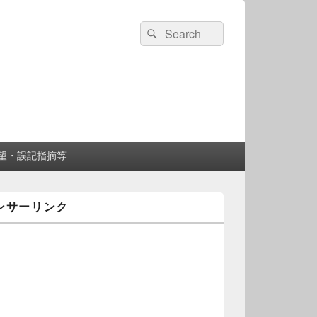
検
検
索:
索
望・誤記指摘等
ンサーリンク