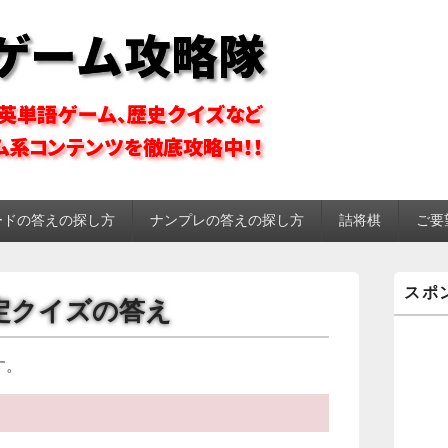
ーム攻略隊
ードの答えの探し方
ナンプレの答えの探し方
詰将棋
ご要
メ
スポ
イ
白検定クイズの答え
ン
サ
イ
す。
ド
バ
ー
ウ
ィ