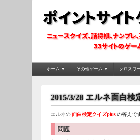
ポイントサイトゲ
ポイントサイトのゲーム系コンテンツを徹底攻略
メ
ホーム ▼
その他ゲーム ▼
クロスワ
イ
ン
メ
ニ
2015/3/28 エルネ面
ュ
ー
エルネの
面白検定クイズplus
の答えで
問題