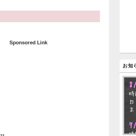
？
ジ
ェ
ッ
ト
エ
リ
ア
Sponsored Link
お知
8
時
日
ま
7
時