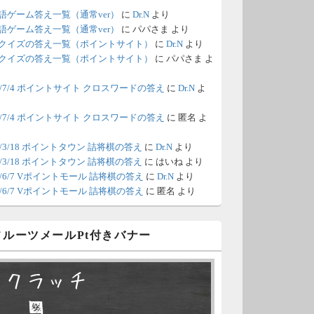
語ゲーム答え一覧（通常ver）
に
Dr.N
より
/18 1:39
（Dr.N）
語ゲーム答え一覧（通常ver）
に
パパさま
より
クイズの答え一覧（ポイントサイト）
に
Dr.N
より
間の都合が付かないため、6月18
クイズの答え一覧（ポイントサイト）
に
パパさま
よ
の更新は休みます。申し訳あり
26/7/4 ポイントサイト クロスワードの答え
に
Dr.N
よ
せん。
26/7/4 ポイントサイト クロスワードの答え
に
匿名
よ
/8 4:39
（Dr.N）
ポイントモールが6：00までメン
0/3/18 ポイントタウン 詰将棋の答え
に
Dr.N
より
0/3/18 ポイントタウン 詰将棋の答え
に
はいね
より
ナンスとのことなので、本日分
26/6/7 Vポイントモール 詰将棋の答え
に
Dr.N
より
更新は難しいかもしれません。
26/6/7 Vポイントモール 詰将棋の答え
に
匿名
より
/6 18:51
（Dr.N）
 フルーツメールPt付きバナー
日、6月7日分の更新は昼頃にな
てしまいそうです。申し訳ござ
スクラッチ
ません。
□ ■
/2 10:04
（Dr.N）