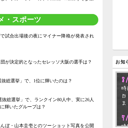
ジ
ェ
ッ
メ・スポーツ
ト
エ
リ
ア
ズで試合出場後の夜にマイナー降格が発表され
退団が決定的となったセレッソ大阪の選手は？
お知
8
回選抜総選挙」で、1位に輝いたのは？
時
日
回選抜総選挙」で、ランクイン80人中、実に26人
ま
”に輝いたグループは？
7
とんぼ・山本圭壱とのツーショット写真を公開
時