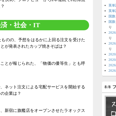
英単
た？
6
英単
国旗
時
国旗
済・社会・IT
日
り
20
ま
り
したものの、予想をはるかに上回る注文を受けた
20
6
ことが発表されたカップ焼きそばは？
り
V
202
202
テ
ることが報じられた、「物価の優等生」とも呼
20
の
？
20
6
で、ネット注文による宅配サービスを開始する
8/8
明
手の企業は？
っ
い
し、新宿に旗艦店をオープンさせたラオックス
6