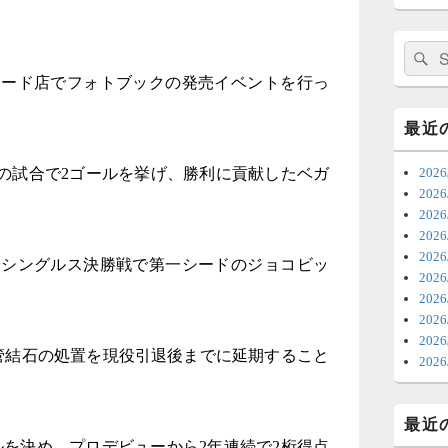
日
ま
検
索:
ナード店でフォトブックの発売イベントを行っ
7
時
最近
日
栖との試合で2ゴールを挙げ、勝利に貢献したベガ
202
ま
202
202
6
20
202
ち
子シングルス決勝戦で第一シードのジョコビッ
20
ナ
202
更
20
20
尿管結石の処置を現役引退後までに延期すること
6
20
明
っ
最近
い
ールを決め、プロデビューから2年連続で2桁得点