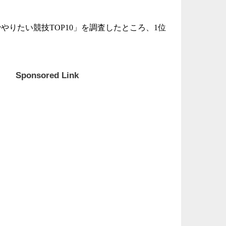
っ
い
やりたい競技TOP10」を調査したところ、1位
3
時
日
Sponsored Link
ま
3
明
っ
い
2
明
っ
い