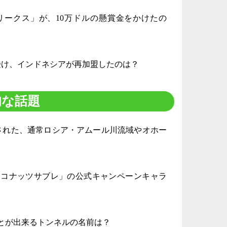
ま
リークス」が、10万ドルの懸賞金をかけたの
5
メ
滅
受け、インドネシアが再加盟したのは？
も
5
旬な話題
時
日
獲された、通常ロシア・アムール川流域やオホー
ま
4
ココナッツサブレ」の公式キャンペーンキャラ
時
日
ま
とが出来るトンネルの名前は？