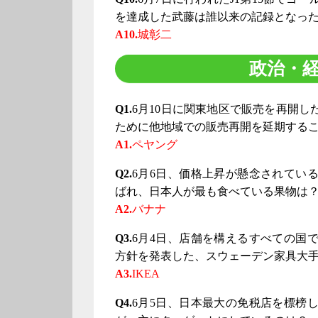
を達成した武藤は誰以来の記録となっ
A10.
城彰二
政治・経
Q1.
6月10日に関東地区で販売を再開
ために他地域での販売再開を延期する
A1.
ペヤング
Q2.
6月6日、価格上昇が懸念されてい
ばれ、日本人が最も食べている果物は
A2.
バナナ
Q3.
6月4日、店舗を構えるすべての国
方針を発表した、スウェーデン家具大
A3.
IKEA
Q4.
6月5日、日本最大の免税店を標榜