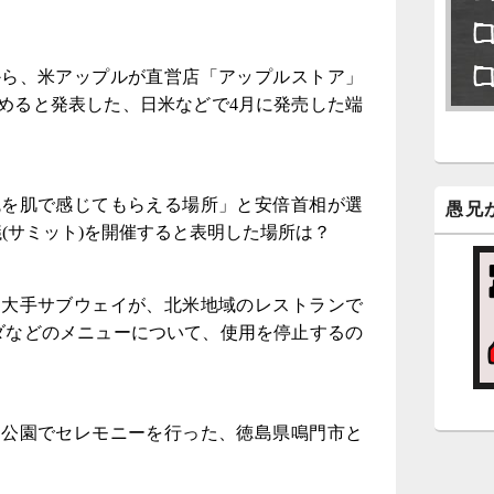
永
了
から、米アップルが直営店「アップルストア」
めると発表した、日米などで4月に発売した端
6
永
ン
統を肌で感じてもらえる場所」と安倍首相が選
新
愚兄
議(サミット)を開催すると表明した場所は？
5
時
ン大手サブウェイが、北米地域のレストランで
日
ダなどのメニューについて、使用を停止するの
ま
5
鳴門公園でセレモニーを行った、徳島県鳴門市と
時
日