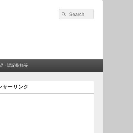
検
検
索:
索
望・誤記指摘等
ンサーリンク