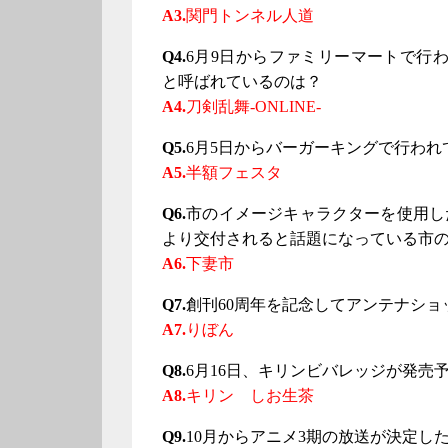
A3.
関門トンネル人道
Q4.
6月9日からファミリーマートで行
と呼ばれているのは？
A4.
刀剣乱舞-ONLINE-
Q5.
6月5日からバーガーキングで行わ
A5.
半額フェスタ
Q6.
市のイメージキャラクターを使用し
より交付されると話題になっている市
A6.
下妻市
Q7.
創刊60周年を記念してアンテナシ
A7.
りぼん
Q8.
6月16日、キリンビバレッジが発売
A8.
キリン しお生茶
Q9.
10月からアニメ3期の放送が決定し