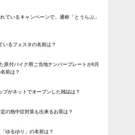
4
明
われているキャンペーンで、通称「とうらぶ」
っ
い
4
れているフェスタの名前は？
時
日
た原付バイク用ご当地ナンバープレートが8月
ま
の名前は？
3
明
ョップがネットでオープンした雑誌は？
っ
い
予定の熱中症対策も出来るお茶は？
3
明
た「ゆるゆり」の名前は？