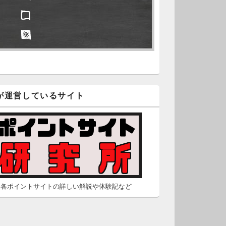
□ □
久不滅.comの本日分の更新が完
しました。
□ ■
/2 2:22
（Dr.N）
隠しポイントを探せ
久不滅.comが8：00までメンテナ
スとのことなので、本日分の更
□ ■
は難しいかもしれません。
が運営しているサイト
□ ■
/26 2:52
（Dr.N）
□ □
間の都合が付かないため、5月26
の更新は休みます。申し訳あり
せん。
/23 16:32
（Dr.N）
各ポイントサイトの詳しい解説や体験記など
間の都合が付かないため、5月24
の更新は休みます。申し訳あり