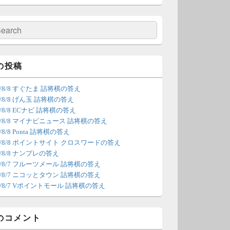
の更新は休みます。申し訳あり
せん。
検
索
/4 18:54
（Dr.N）
間の都合が付かないため、7月5
の投稿
の更新は休みます。申し訳あり
6/8/8 すぐたま 詰将棋の答え
せん。
6/8/8 げん玉 詰将棋の答え
6/8/8 ECナビ 詰将棋の答え
/22 2:12
（Dr.N）
26/8/8 マイナビニュース 詰将棋の答え
6/8/8 Ponta 詰将棋の答え
ょびリッチが10：00までメンテ
26/8/8 ポイントサイト クロスワードの答え
ンスとのことなので、本日分の
6/8/8 ナンプレの答え
新は難しいかもしれません。
26/8/7 フルーツメール 詰将棋の答え
26/8/7 ニコッとタウン 詰将棋の答え
/20 18:45
（Dr.N）
26/8/7 Vポイントモール 詰将棋の答え
日、6月21日分の更新は昼頃にな
てしまいそうです。申し訳ござ
のコメント
ません。