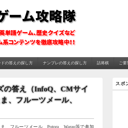
ーム攻略隊
ードの答えの探し方
ナンプレの答えの探し方
詰将棋
ご要
メ
スポ
イ
クイズの答え（InfoQ、CMサイ
ン
サ
たま、フルーツメール、
イ
ド
バ
ー
ウ
ィ
ま、フルーツメール、Potora、Warau等で参加