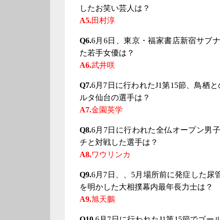
したお笑い芸人は？
A5.
田村淳
Q6.
6月6日、東京・福家書店新宿サブ
た若手女優は？
A6.
武井咲
Q7.
6月7日に行われたJ1第15節、鳥
ルタ仙台の選手は？
A7.
金園英学
Q8.
6月7日に行われた全仏オープン男
チと対戦した選手は？
A8.
ワウリンカ
Q9.
6月7日、、5月場所前に発症した
を明かした大相撲幕内最年長力士は？
A9.
旭天鵬
Q10.
6月7日に行われたJ1第15節でゴ