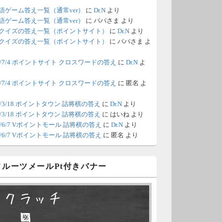
語ゲーム答え一覧（通常ver）
に
Dr.N
より
/18 1:39
（Dr.N）
語ゲーム答え一覧（通常ver）
に
パパさま
より
クイズの答え一覧（ポイントサイト）
に
Dr.N
より
間の都合が付かないため、6月18
クイズの答え一覧（ポイントサイト）
に
パパさま
よ
の更新は休みます。申し訳あり
26/7/4 ポイントサイト クロスワードの答え
に
Dr.N
よ
せん。
26/7/4 ポイントサイト クロスワードの答え
に
匿名
よ
/8 4:39
（Dr.N）
ポイントモールが6：00までメン
0/3/18 ポイントタウン 詰将棋の答え
に
Dr.N
より
0/3/18 ポイントタウン 詰将棋の答え
に
はいね
より
ナンスとのことなので、本日分
26/6/7 Vポイントモール 詰将棋の答え
に
Dr.N
より
更新は難しいかもしれません。
26/6/7 Vポイントモール 詰将棋の答え
に
匿名
より
/6 18:51
（Dr.N）
 フルーツメールPt付きバナー
日、6月7日分の更新は昼頃にな
てしまいそうです。申し訳ござ
スクラッチ
ません。
□ ■
/2 10:04
（Dr.N）