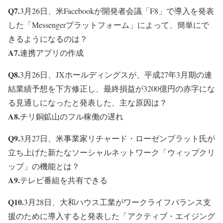
Q7.
3月26日、米Facebookが開発者会議「F8」で導入を発表
した「Messengerプラットフォーム」によって、簡単にで
きるようになるのは？
A7.
連携アプリの作成
Q8.
3月26日、JXホールディングスが、平成27年3月期の連
結業績予想を下方修正し、最終損益が3200億円の赤字にな
る見通しになったと発表した、主な原因は？
A8.
チリ銅鉱山のフル稼働の遅れ
Q9.
3月27日、米事業家リチャード・ローゼンブラット氏が
立ち上げた新たなソーシャルネットワーク「ウィップクリ
ップ」の機能とは？
A9.
テレビ番組を共有できる
Q10.
3月28日、大和ハウス工業がワークライフバランス支
援のために導入すると発表した「アクティブ・エイジング