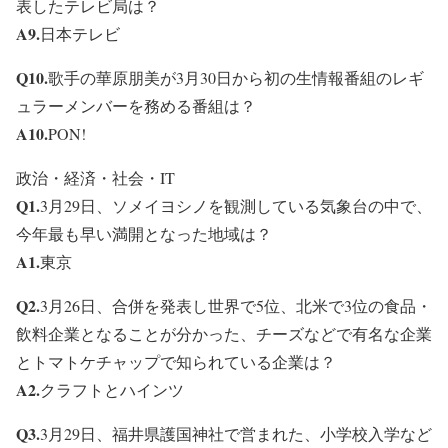
表したテレビ局は？
A9.
日本テレビ
Q10.
歌手の華原朋美が3月30日から初の生情報番組のレギ
ュラーメンバーを務める番組は？
A10.
PON!
政治・経済・社会・IT
Q1.
3月29日、ソメイヨシノを観測している気象台の中で、
今年最も早い満開となった地域は？
A1.
東京
Q2.
3月26日、合併を発表し世界で5位、北米で3位の食品・
飲料企業となることが分かった、チーズなどで有名な企業
とトマトケチャップで知られている企業は？
A2.
クラフトとハインツ
Q3.
3月29日、福井県護国神社で営まれた、小学校入学など