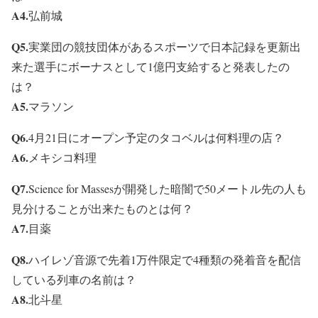
A4.
弘前城
Q5.
実業団の競技団体があるスポーツで日本記録を更新出
来た選手にボーナスとして1億円支給すると発表したの
は？
A5.
マラソン
Q6.
4月21日にオープン予定のタコベルは何料理の店？
A6.
メキシコ料理
Q7.
Science for Massesが開発した暗闇で50メートル先の人も
見分けることが出来たものとは何？
A7.
目薬
Q8.
ハイレゾ音源で先着1万件限定で4種類の発着音を配信
している列車の名前は？
A8.
北斗星