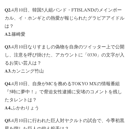
Q2.
4月10日、韓国5人組バンド・FTISLANDのメインボー
カル、イ・ホンギとの熱愛が報じられたグラビアアイドル
は？
A2.
篠崎愛
Q3.
4月10日なりすましの偽物を自身のツイッター上で公開
し、注意を呼び掛けた、アカウントに「0330」の文字が入
るお笑い芸人は？
A3.
カンニング竹山
Q4.
4月10日、自身がMCを務めるTOKYO MXの情報番組
『5時に夢中！』で脅迫女性逮捕に安堵のコメントを残し
たタレントは？
A4.
ふかわりょう
Q5.
4月10日に行われた巨人対ヤクルトの試合で、今季初黒
星を喫した巨人の抑え投手は？