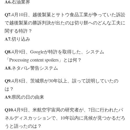
A6.
石油業界
Q7.
4月10日、越後製菓とサトウ食品工業が争っていた訴訟
で越後製菓の勝訴判決が出たのは切り餅へのどんな工夫に
関する特許？
A7.
切り込み
Q8.
4月9日、Googleが特許を取得した、システム
「Processing content spoilers」とは何？
A8.
ネタバレ警告システム
Q9.
4月8日、茨城県が30年以上、誤って説明していたの
は？
A9.
県民の日の由来
Q10.
4月9日、米航空宇宙局の研究者が、7日に行われたパ
ネルディスカッションで、10年以内に兆候が見つかるだろ
うと語ったのは？