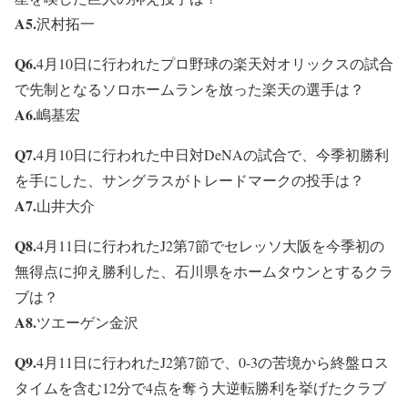
A5.
沢村拓一
Q6.
4月10日に行われたプロ野球の楽天対オリックスの試合
で先制となるソロホームランを放った楽天の選手は？
A6.
嶋基宏
Q7.
4月10日に行われた中日対DeNAの試合で、今季初勝利
を手にした、サングラスがトレードマークの投手は？
A7.
山井大介
Q8.
4月11日に行われたJ2第7節でセレッソ大阪を今季初の
無得点に抑え勝利した、石川県をホームタウンとするクラ
ブは？
A8.
ツエーゲン金沢
Q9.
4月11日に行われたJ2第7節で、0-3の苦境から終盤ロス
タイムを含む12分で4点を奪う大逆転勝利を挙げたクラブ