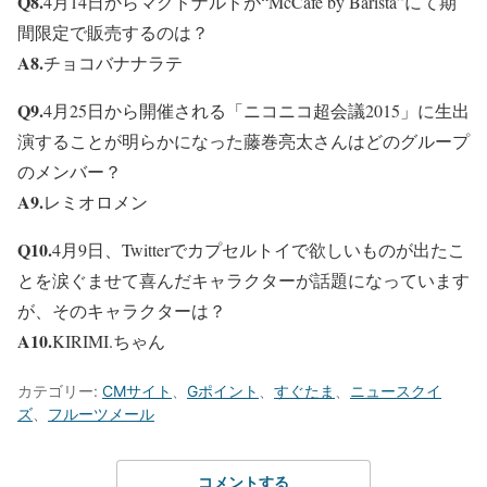
Q8.
4月14日からマクドナルドが“McCafe by Barista”にて期
間限定で販売するのは？
A8.
チョコバナナラテ
Q9.
4月25日から開催される「ニコニコ超会議2015」に生出
演することが明らかになった藤巻亮太さんはどのグループ
のメンバー？
A9.
レミオロメン
Q10.
4月9日、Twitterでカプセルトイで欲しいものが出たこ
とを涙ぐませて喜んだキャラクターが話題になっています
が、そのキャラクターは？
A10.
KIRIMI.ちゃん
カテゴリー:
CMサイト
、
Gポイント
、
すぐたま
、
ニュースクイ
ズ
、
フルーツメール
コメントする