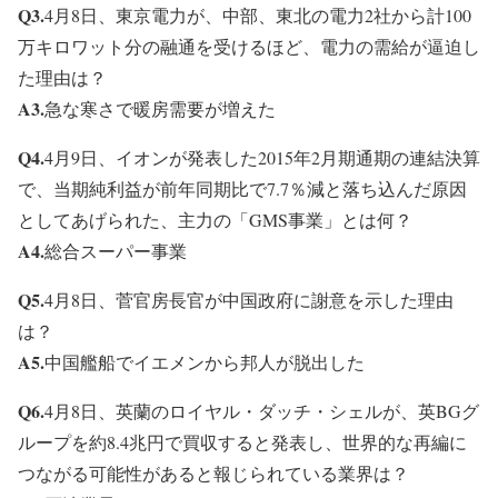
Q3.
4月8日、東京電力が、中部、東北の電力2社から計100
万キロワット分の融通を受けるほど、電力の需給が逼迫し
た理由は？
A3.
急な寒さで暖房需要が増えた
Q4.
4月9日、イオンが発表した2015年2月期通期の連結決算
で、当期純利益が前年同期比で7.7％減と落ち込んだ原因
としてあげられた、主力の「GMS事業」とは何？
A4.
総合スーパー事業
Q5.
4月8日、菅官房長官が中国政府に謝意を示した理由
は？
A5.
中国艦船でイエメンから邦人が脱出した
Q6.
4月8日、英蘭のロイヤル・ダッチ・シェルが、英BGグ
ループを約8.4兆円で買収すると発表し、世界的な再編に
つながる可能性があると報じられている業界は？