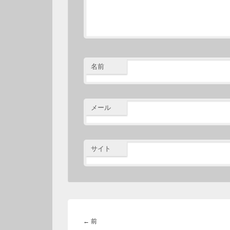
名前
メール
サイト
投
稿
前
←
前