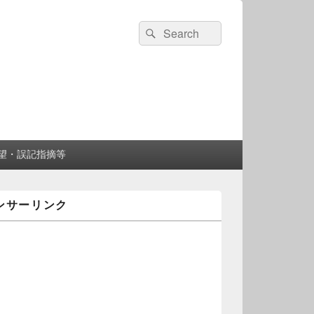
検
検
索:
索
望・誤記指摘等
ンサーリンク