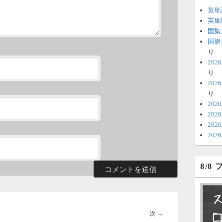
英単
6
英単
国旗
時
国旗
日
り
20
ま
り
20
6
り
V
202
202
テ
20
の
20
6
8/8
明
っ
い
次
次
→
6