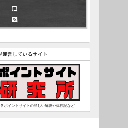
□ □
久不滅.comの本日分の更新が完
しました。
□ ■
/2 2:22
（Dr.N）
隠しポイントを探せ
久不滅.comが8：00までメンテナ
スとのことなので、本日分の更
□ ■
は難しいかもしれません。
が運営しているサイト
□ ■
/26 2:52
（Dr.N）
□ □
間の都合が付かないため、5月26
の更新は休みます。申し訳あり
せん。
/23 16:32
（Dr.N）
各ポイントサイトの詳しい解説や体験記など
間の都合が付かないため、5月24
の更新は休みます。申し訳あり