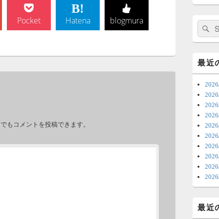
日
Pocket
Hatena
blogmura
ま
検
索:
7
時
最近
日
202
ま
20
20
6
。
20
力でもコメントを投稿できます。
202
ち
20
ナ
20
更
202
20
6
20
明
っ
最近
い