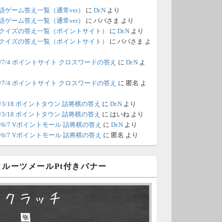
語ゲーム答え一覧（通常ver）
に
Dr.N
より
/18 1:39
（Dr.N）
語ゲーム答え一覧（通常ver）
に
パパさま
より
クイズの答え一覧（ポイントサイト）
に
Dr.N
より
間の都合が付かないため、6月18
クイズの答え一覧（ポイントサイト）
に
パパさま
よ
の更新は休みます。申し訳あり
26/7/4 ポイントサイト クロスワードの答え
に
Dr.N
よ
せん。
26/7/4 ポイントサイト クロスワードの答え
に
匿名
よ
/8 4:39
（Dr.N）
ポイントモールが6：00までメン
0/3/18 ポイントタウン 詰将棋の答え
に
Dr.N
より
0/3/18 ポイントタウン 詰将棋の答え
に
はいね
より
ナンスとのことなので、本日分
26/6/7 Vポイントモール 詰将棋の答え
に
Dr.N
より
更新は難しいかもしれません。
26/6/7 Vポイントモール 詰将棋の答え
に
匿名
より
/6 18:51
（Dr.N）
 フルーツメールPt付きバナー
日、6月7日分の更新は昼頃にな
てしまいそうです。申し訳ござ
スクラッチ
ません。
□ ■
/2 10:04
（Dr.N）