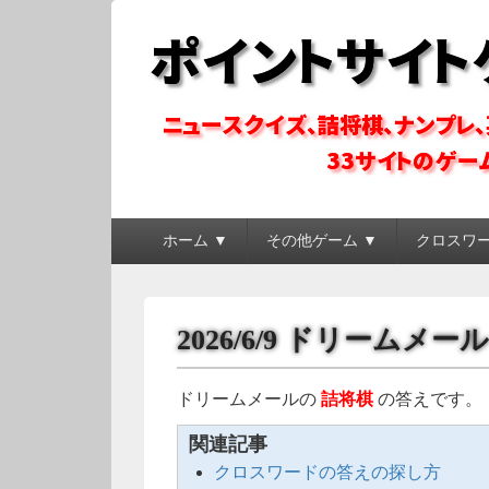
ポイントサイトゲ
ポイントサイトのゲーム系コンテンツを徹底攻略
メ
ホーム ▼
その他ゲーム ▼
クロスワ
イ
ン
メ
ニ
2026/6/9 ドリームメ
ュ
ー
ドリームメールの
詰将棋
の答えです。
関連記事
クロスワードの答えの探し方