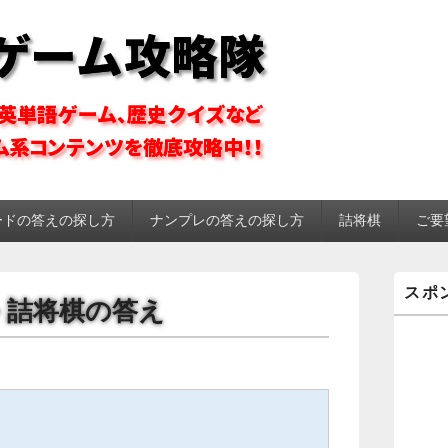
ーム攻略隊
ードの答えの探し方
ナンプレの答えの探し方
詰将棋
ご要
メ
スポ
イ
ール 詰将棋の答え
ン
サ
イ
ド
バ
ー
ウ
ィ