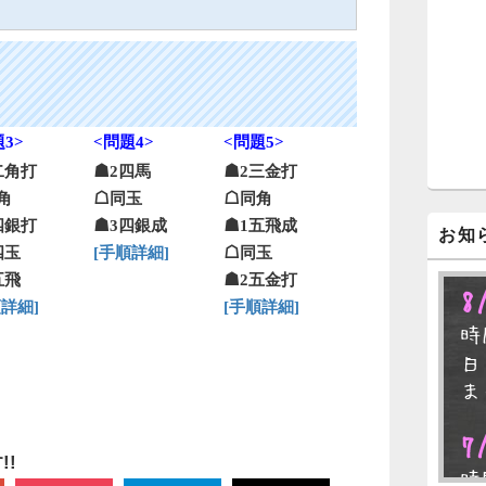
ジ
ェ
ッ
ト
エ
リ
ア
3>
<問題4>
<問題5>
二角打
☗2四馬
☗2三金打
角
☖同玉
☖同角
四銀打
☗3四銀成
☗1五飛成
お知
四玉
[手順詳細]
☖同玉
五飛
☗2五金打
8
順詳細]
[手順詳細]
時
日
ま
7
!
時