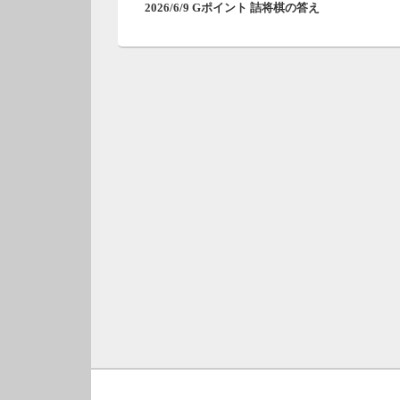
ナ
2026/6/9 Gポイント 詰将棋の答え
の
ビ
投
ゲ
稿:
ー
シ
ョ
ン