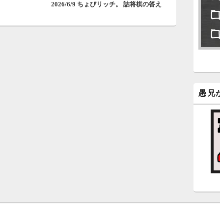
2026/6/9 ちょびリッチ。 詰将棋の答え
の
永
投
了
稿:
6
永
ン
新
愚兄
5
時
日
ま
5
時
日