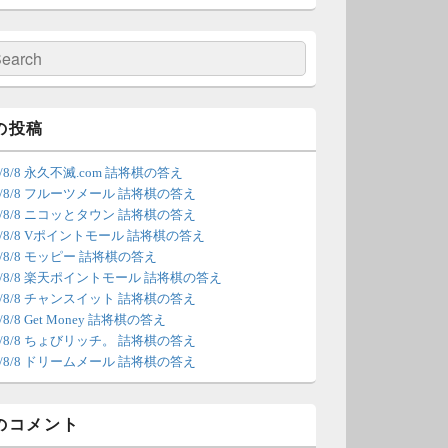
の更新は休みます。申し訳あり
せん。
検
索
/4 18:54
（Dr.N）
間の都合が付かないため、7月5
の投稿
の更新は休みます。申し訳あり
6/8/8 永久不滅.com 詰将棋の答え
せん。
26/8/8 フルーツメール 詰将棋の答え
26/8/8 ニコッとタウン 詰将棋の答え
/22 2:12
（Dr.N）
26/8/8 Vポイントモール 詰将棋の答え
6/8/8 モッピー 詰将棋の答え
ょびリッチが10：00までメンテ
26/8/8 楽天ポイントモール 詰将棋の答え
ンスとのことなので、本日分の
26/8/8 チャンスイット 詰将棋の答え
新は難しいかもしれません。
6/8/8 Get Money 詰将棋の答え
26/8/8 ちょびリッチ。 詰将棋の答え
/20 18:45
（Dr.N）
26/8/8 ドリームメール 詰将棋の答え
日、6月21日分の更新は昼頃にな
てしまいそうです。申し訳ござ
のコメント
ません。