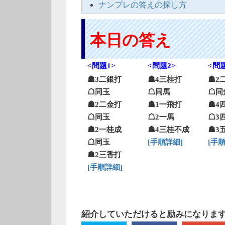
ナンプレの答えの探し方
本日の答え
<問題1>
<問題2>
<問題
☗3二銀打
☗4三桂打
☗2
☖同玉
☖同馬
☖同
☗2二金打
☗1一飛打
☗4
☖同玉
☖2一馬
☖3
☗2一桂成
☗4三桂不成
☗3
☖同玉
[手順詳細]
[手
☗2三香打
[手順詳細]
紹介していただけると励みになります!