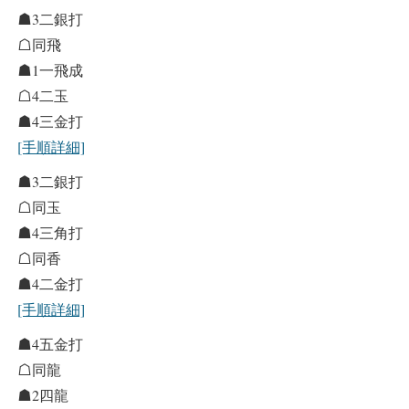
☗3二銀打
☖同飛
☗1一飛成
☖4二玉
☗4三金打
[手順詳細]
☗3二銀打
☖同玉
☗4三角打
☖同香
☗4二金打
[手順詳細]
☗4五金打
☖同龍
☗2四龍