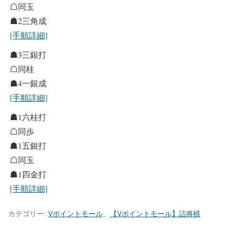
☖同玉
☗2三角成
[手順詳細]
☗3三銀打
☖同桂
☗4一銀成
[手順詳細]
☗1六桂打
☖同歩
☗1五銀打
☖同玉
☗1四金打
[手順詳細]
カテゴリー:
Vポイントモール
、
【Vポイントモール】詰将棋