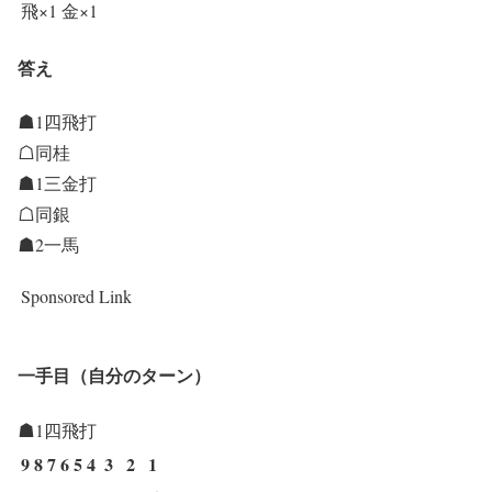
飛×1
金×1
答え
☗1四飛打
☖同桂
☗1三金打
☖同銀
☗2一馬
Sponsored Link
一手目（自分のターン）
☗1四飛打
9
8
7
6
5
4
3
2
1