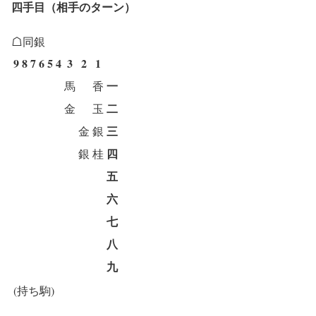
四手目（相手のターン）
☖同銀
9
8
7
6
5
4
3
2
1
一
馬
香
二
金
玉
三
金
銀
四
銀
桂
五
六
七
八
九
(持ち駒)