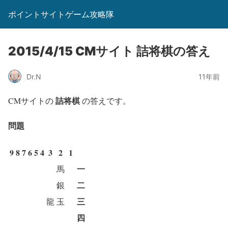
ポイントサイトゲーム攻略隊
2015/4/15 CMサイト 詰将棋の答え
Dr.N
11年前
詰将棋
CMサイトの
の答えです。
問題
9
8
7
6
5
4
3
2
1
一
馬
二
銀
三
龍
玉
四