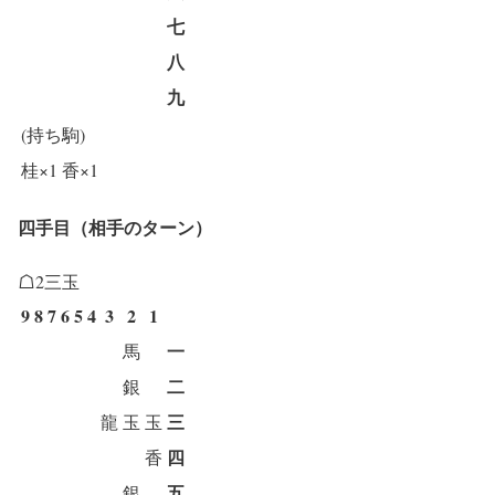
七
八
九
(持ち駒)
桂×1
香×1
四手目（相手のターン）
☖2三玉
9
8
7
6
5
4
3
2
1
一
馬
二
銀
三
龍
玉
玉
四
香
五
銀