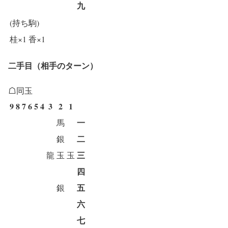
九
(持ち駒)
桂×1
香×1
二手目（相手のターン）
☖同玉
9
8
7
6
5
4
3
2
1
一
馬
二
銀
三
龍
玉
玉
四
五
銀
六
七