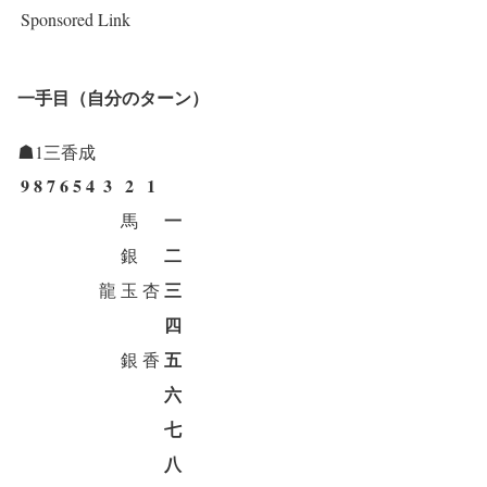
Sponsored Link
一手目（自分のターン）
☗1三香成
9
8
7
6
5
4
3
2
1
一
馬
二
銀
三
龍
玉
杏
四
五
銀
香
六
七
八