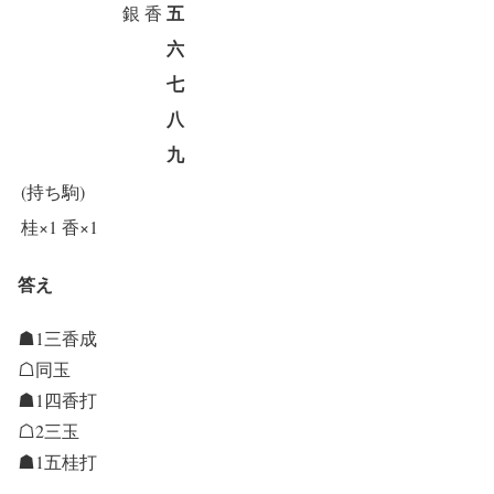
五
銀
香
六
七
八
九
(持ち駒)
桂×1
香×1
答え
☗1三香成
☖同玉
☗1四香打
☖2三玉
☗1五桂打