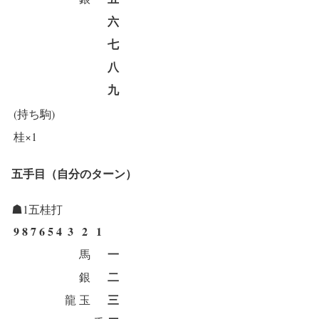
六
七
八
九
(持ち駒)
桂×1
五手目（自分のターン）
☗1五桂打
9
8
7
6
5
4
3
2
1
一
馬
二
銀
三
龍
玉