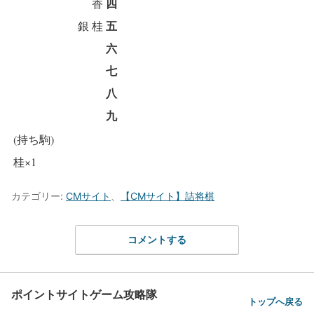
四
香
五
銀
桂
六
七
八
九
(持ち駒)
桂×1
カテゴリー:
CMサイト
、
【CMサイト】詰将棋
コメントする
ポイントサイトゲーム攻略隊
トップへ戻る