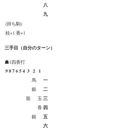
八
九
(持ち駒)
桂×1
香×1
三手目（自分のターン）
☗1四香打
9
8
7
6
5
4
3
2
1
一
馬
二
銀
三
龍
玉
四
香
五
銀
六