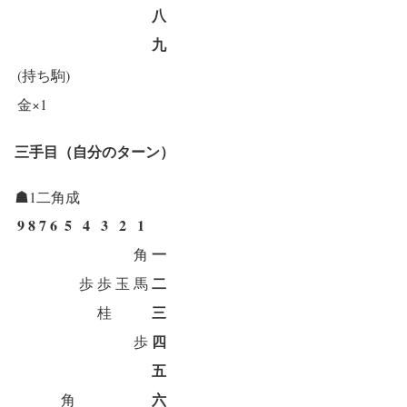
八
九
(持ち駒)
金×1
三手目（自分のターン）
☗1二角成
9
8
7
6
5
4
3
2
1
一
角
二
歩
歩
玉
馬
三
桂
四
歩
五
六
角