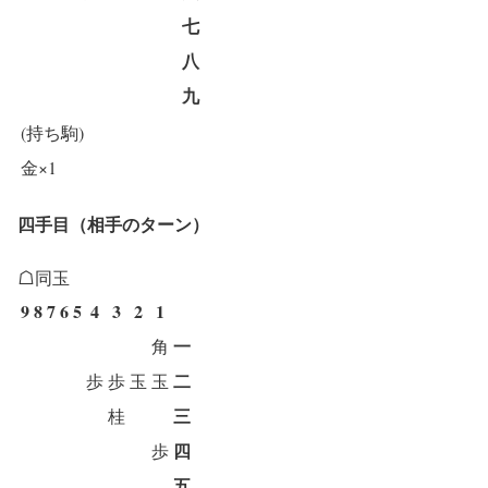
七
八
九
(持ち駒)
金×1
四手目（相手のターン）
☖同玉
9
8
7
6
5
4
3
2
1
一
角
二
歩
歩
玉
玉
三
桂
四
歩
五