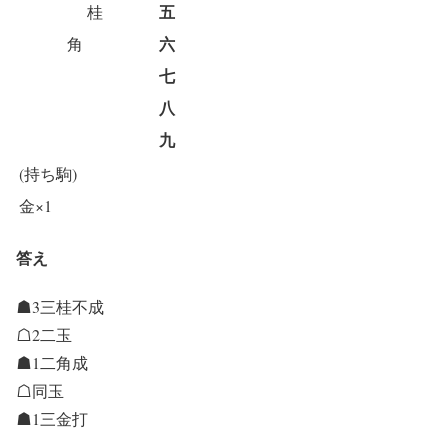
五
桂
六
角
七
八
九
(持ち駒)
金×1
答え
☗3三桂不成
☖2二玉
☗1二角成
☖同玉
☗1三金打