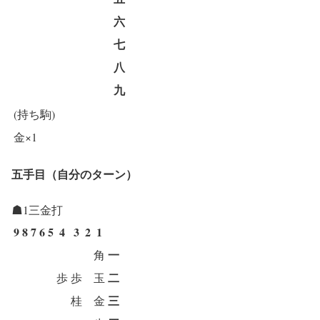
六
七
八
九
(持ち駒)
金×1
五手目（自分のターン）
☗1三金打
9
8
7
6
5
4
3
2
1
一
角
二
歩
歩
玉
三
桂
金