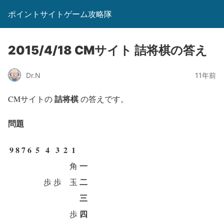
ポイントサイトゲーム攻略隊
2015/4/18 CMサイト 詰将棋の答え
Dr.N
11年前
詰将棋
CMサイトの
の答えです。
問題
9
8
7
6
5
4
3
2
1
一
角
二
歩
歩
玉
三
四
歩