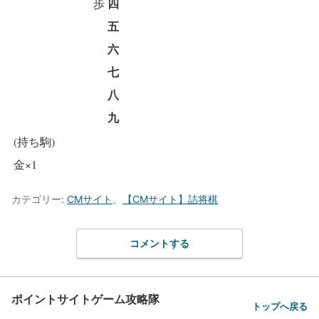
四
歩
五
六
七
八
九
(持ち駒)
金×1
カテゴリー:
CMサイト
、
【CMサイト】詰将棋
コメントする
ポイントサイトゲーム攻略隊
トップへ戻る