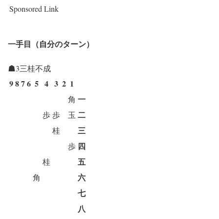
Sponsored Link
一手目（自分のターン）
☗3三桂不成
9
8
7
6
5
4
3
2
1
一
角
二
歩
歩
玉
三
桂
四
歩
五
桂
六
角
七
八