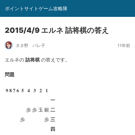
ポイントサイトゲーム攻略隊
2015/4/9 エルネ 詰将棋の答え
ネタ野 バレ子
11年前
詰将棋
エルネの
の答えです。
問題
9
8
7
6
5
4
3
2
1
一
二
歩
歩
玉
銀
三
歩
歩
四