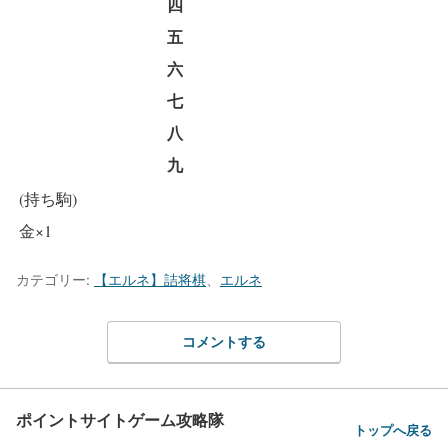
四
五
六
七
八
九
(持ち駒)
金×1
カテゴリー:
【エルネ】詰将棋
、
エルネ
コメントする
ポイントサイトゲーム攻略隊
トップへ戻る