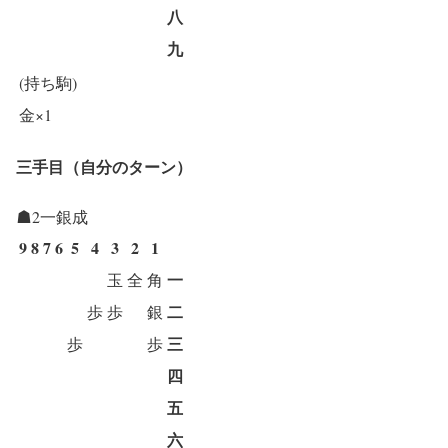
八
九
(持ち駒)
金×1
三手目（自分のターン）
☗2一銀成
9
8
7
6
5
4
3
2
1
一
玉
全
角
二
歩
歩
銀
三
歩
歩
四
五
六