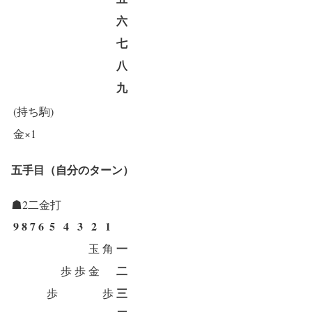
六
七
八
九
(持ち駒)
金×1
五手目（自分のターン）
☗2二金打
9
8
7
6
5
4
3
2
1
一
玉
角
二
歩
歩
金
三
歩
歩