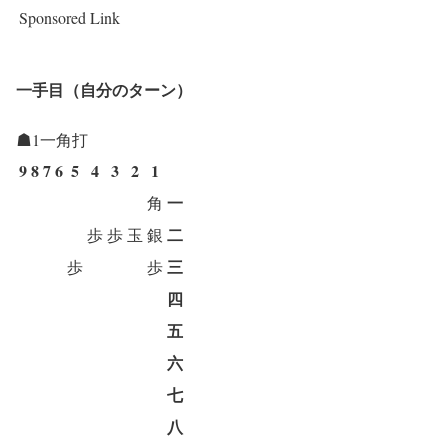
Sponsored Link
一手目（自分のターン）
☗1一角打
9
8
7
6
5
4
3
2
1
一
角
二
歩
歩
玉
銀
三
歩
歩
四
五
六
七
八