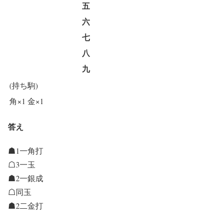
五
六
七
八
九
(持ち駒)
角×1
金×1
答え
☗1一角打
☖3一玉
☗2一銀成
☖同玉
☗2二金打