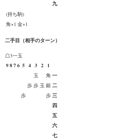
九
(持ち駒)
角×1
金×1
二手目（相手のターン）
☖3一玉
9
8
7
6
5
4
3
2
1
一
玉
角
二
歩
歩
玉
銀
三
歩
歩
四
五
六
七