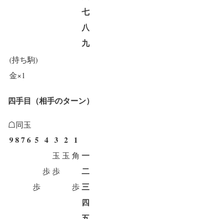
七
八
九
(持ち駒)
金×1
四手目（相手のターン）
☖同玉
9
8
7
6
5
4
3
2
1
一
玉
玉
角
二
歩
歩
三
歩
歩
四
五