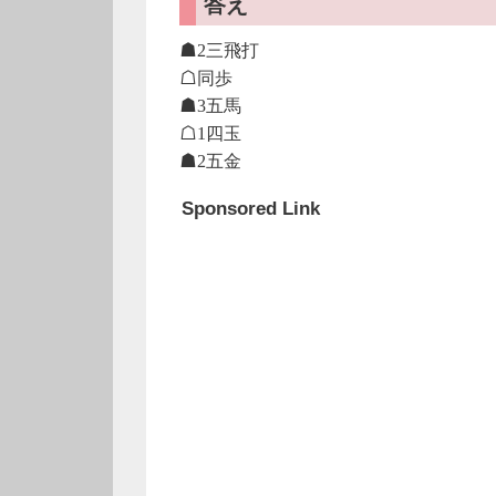
答え
☗2三飛打
☖同歩
☗3五馬
☖1四玉
☗2五金
Sponsored Link