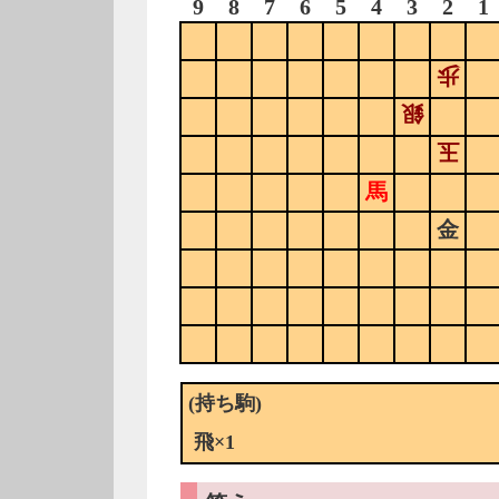
9
8
7
6
5
4
3
2
1
歩
銀
玉
馬
金
(持ち駒)
飛×1