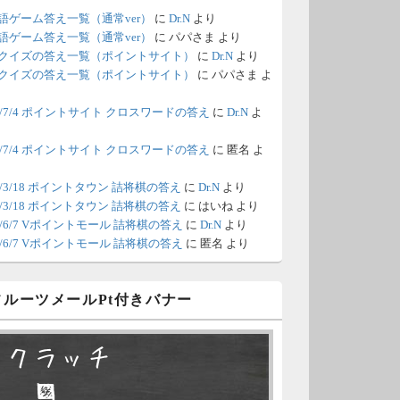
語ゲーム答え一覧（通常ver）
に
Dr.N
より
/18 1:39
（Dr.N）
語ゲーム答え一覧（通常ver）
に
パパさま
より
クイズの答え一覧（ポイントサイト）
に
Dr.N
より
間の都合が付かないため、6月18
クイズの答え一覧（ポイントサイト）
に
パパさま
よ
の更新は休みます。申し訳あり
26/7/4 ポイントサイト クロスワードの答え
に
Dr.N
よ
せん。
26/7/4 ポイントサイト クロスワードの答え
に
匿名
よ
/8 4:39
（Dr.N）
ポイントモールが6：00までメン
0/3/18 ポイントタウン 詰将棋の答え
に
Dr.N
より
0/3/18 ポイントタウン 詰将棋の答え
に
はいね
より
ナンスとのことなので、本日分
26/6/7 Vポイントモール 詰将棋の答え
に
Dr.N
より
更新は難しいかもしれません。
26/6/7 Vポイントモール 詰将棋の答え
に
匿名
より
/6 18:51
（Dr.N）
 フルーツメールPt付きバナー
日、6月7日分の更新は昼頃にな
てしまいそうです。申し訳ござ
スクラッチ
ません。
□ ■
/2 10:04
（Dr.N）