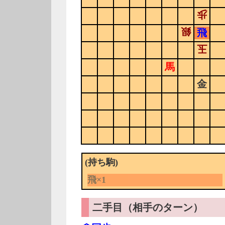
歩
銀
飛
玉
馬
金
(持ち駒)
飛×1
二手目（相手のターン）