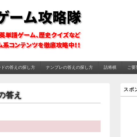
ーム攻略隊
ードの答えの探し方
ナンプレの答えの探し方
詰将棋
ご要
メ
スポ
イ
将棋の答え
ン
サ
イ
ド
バ
ー
ウ
ィ