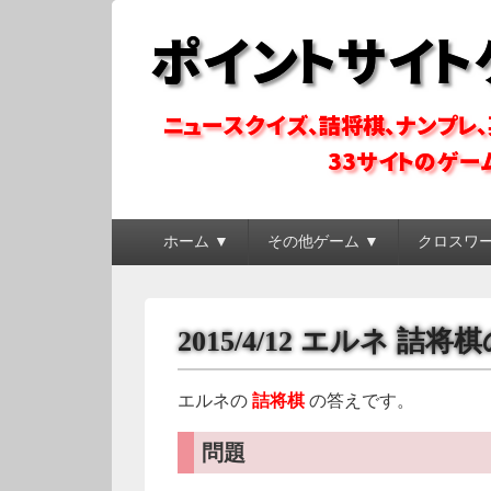
ポイントサイトゲ
ポイントサイトのゲーム系コンテンツを徹底攻略
メ
ホーム ▼
その他ゲーム ▼
クロスワ
イ
ン
メ
ニ
2015/4/12 エルネ 詰
ュ
ー
エルネの
詰将棋
の答えです。
問題