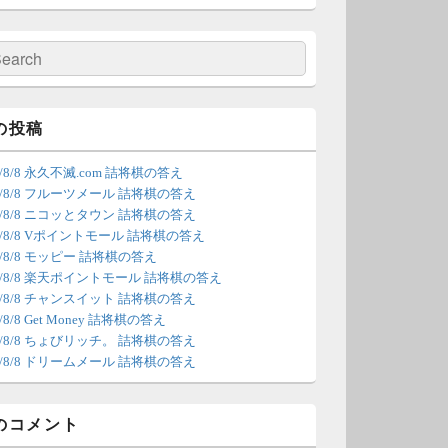
の更新は休みます。申し訳あり
せん。
検
索
/4 18:54
（Dr.N）
間の都合が付かないため、7月5
の投稿
の更新は休みます。申し訳あり
6/8/8 永久不滅.com 詰将棋の答え
せん。
26/8/8 フルーツメール 詰将棋の答え
26/8/8 ニコッとタウン 詰将棋の答え
/22 2:12
（Dr.N）
26/8/8 Vポイントモール 詰将棋の答え
6/8/8 モッピー 詰将棋の答え
ょびリッチが10：00までメンテ
26/8/8 楽天ポイントモール 詰将棋の答え
ンスとのことなので、本日分の
26/8/8 チャンスイット 詰将棋の答え
新は難しいかもしれません。
6/8/8 Get Money 詰将棋の答え
26/8/8 ちょびリッチ。 詰将棋の答え
/20 18:45
（Dr.N）
26/8/8 ドリームメール 詰将棋の答え
日、6月21日分の更新は昼頃にな
てしまいそうです。申し訳ござ
のコメント
ません。