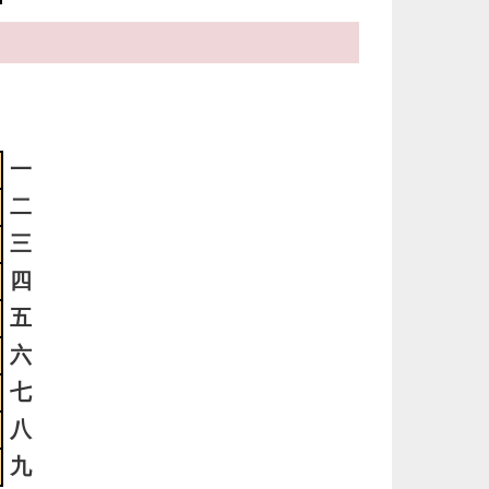
4
明
っ
い
4
一
時
二
日
三
ま
四
3
五
明
六
っ
い
七
八
3
九
明