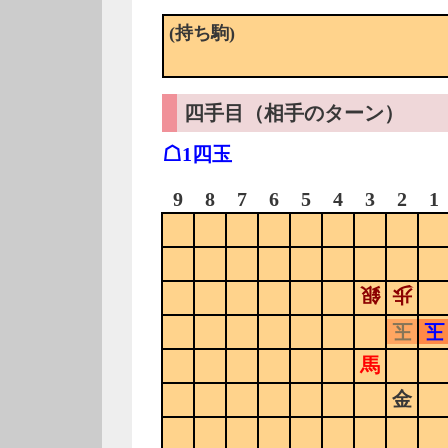
(持ち駒)
四手目（相手のターン）
☖1四玉
9
8
7
6
5
4
3
2
1
銀
歩
玉
玉
馬
金