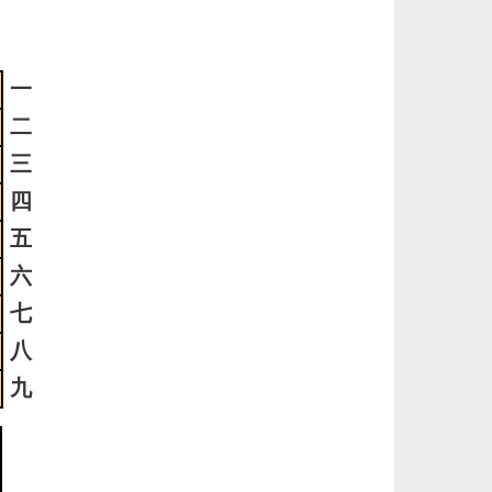
ま
5
一
メ
滅
二
も
三
四
5
五
時
日
六
ま
七
八
4
九
時
日
ま