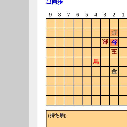
☖同歩
9
8
7
6
5
4
3
2
1
歩
銀
歩
玉
馬
金
(持ち駒)