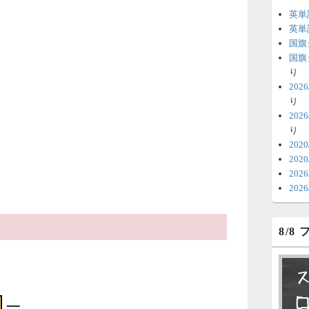
英単
6
英単
国旗
時
国旗
日
り
20
ま
り
20
6
り
V
202
202
テ
20
の
20
6
8/8
明
っ
い
6
一