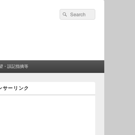
検
検
索:
索
望・誤記指摘等
ンサーリンク