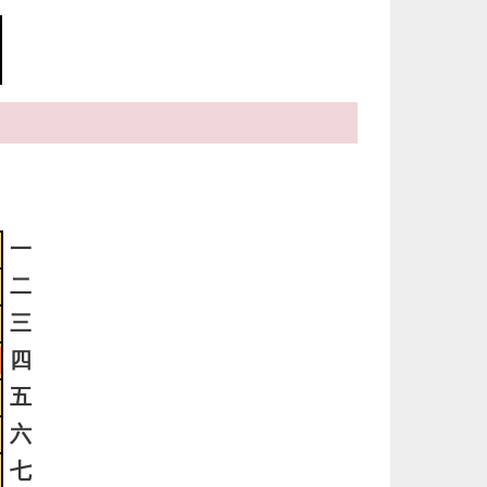
っ
い
3
時
日
ま
3
一
明
二
っ
三
い
四
2
五
明
六
っ
七
い