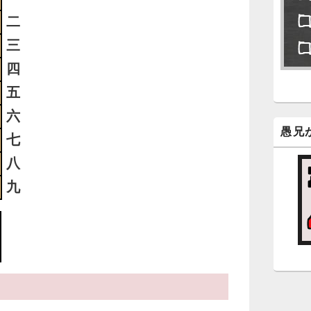
永
二
了
三
四
6
五
永
ン
六
新
愚兄
七
八
5
九
時
日
ま
5
時
日