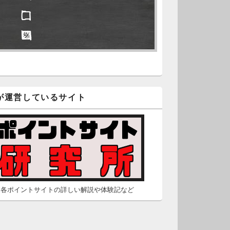
□ □
久不滅.comの本日分の更新が完
しました。
□ ■
/2 2:22
（Dr.N）
隠しポイントを探せ
久不滅.comが8：00までメンテナ
スとのことなので、本日分の更
□ ■
は難しいかもしれません。
が運営しているサイト
□ ■
/26 2:52
（Dr.N）
□ □
間の都合が付かないため、5月26
の更新は休みます。申し訳あり
せん。
/23 16:32
（Dr.N）
各ポイントサイトの詳しい解説や体験記など
間の都合が付かないため、5月24
の更新は休みます。申し訳あり