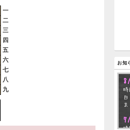
ジ
ェ
一
ッ
ト
二
エ
三
リ
ア
四
五
六
お知
七
八
8
九
時
日
ま
7
時