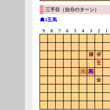
三手目（自分のターン）
☗3五馬
9
8
7
6
5
4
3
2
1
銀
歩
玉
馬
馬
金