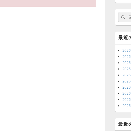
日
ま
検
索:
7
時
最近
日
202
ま
20
20
6
20
202
ち
20
ナ
20
更
202
20
6
20
明
っ
最近
い