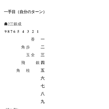
一手目（自分のターン）
☗2三銀成
9
8
7
6
5
4
3
2
1
一
香
二
角
歩
三
玉
全
四
飛
銀
五
角
桂
六
七
八
九