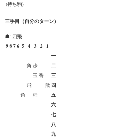
(持ち駒)
三手目（自分のターン）
☗1四飛
9
8
7
6
5
4
3
2
1
一
二
角
歩
三
玉
香
四
飛
飛
五
角
桂
六
七
八
九