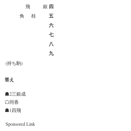
四
飛
銀
五
角
桂
六
七
八
九
(持ち駒)
答え
☗2三銀成
☖同香
☗1四飛
Sponsored Link