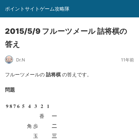
ポイントサイトゲーム攻略隊
2015/5/9 フルーツメール 詰将棋の
答え
Dr.N
11年前
詰将棋
フルーツメールの
の答えです。
問題
9
8
7
6
5
4
3
2
1
一
香
二
角
歩
三
玉