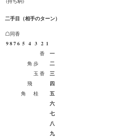
(持ち駒)
二手目（相手のターン）
☖同香
9
8
7
6
5
4
3
2
1
一
香
二
角
歩
三
玉
香
四
飛
五
角
桂
六
七
八
九