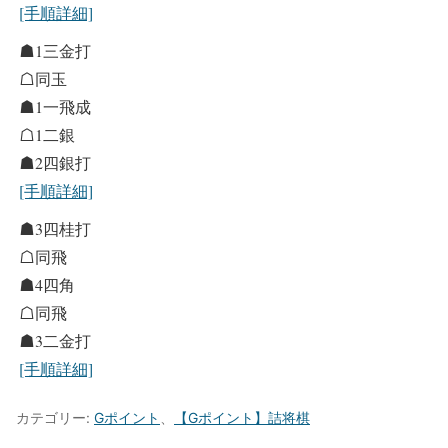
[手順詳細]
☗1三金打
☖同玉
☗1一飛成
☖1二銀
☗2四銀打
[手順詳細]
☗3四桂打
☖同飛
☗4四角
☖同飛
☗3二金打
[手順詳細]
カテゴリー:
Gポイント
、
【Gポイント】詰将棋