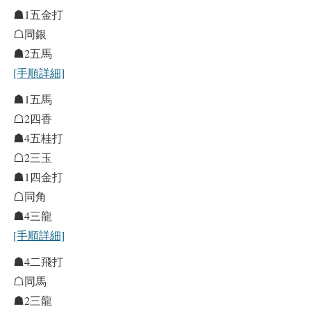
☗1五金打
☖同銀
☗2五馬
[手順詳細]
☗1五馬
☖2四香
☗4五桂打
☖2三玉
☗1四金打
☖同角
☗4三龍
[手順詳細]
☗4二飛打
☖同馬
☗2三龍