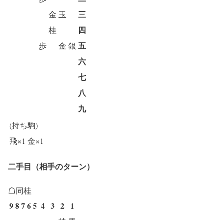
三
金
玉
四
桂
五
歩
金
銀
六
七
八
九
(持ち駒)
飛×1
金×1
二手目（相手のターン）
☖同桂
9
8
7
6
5
4
3
2
1