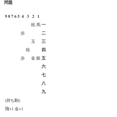
問題
9
8
7
6
5
4
3
2
1
一
桂
馬
二
歩
三
玉
四
桂
五
歩
金
銀
六
七
八
九
(持ち駒)
飛×1
金×1