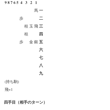
9
8
7
6
5
4
3
2
1
一
馬
二
歩
三
桂
玉
飛
四
桂
五
歩
金
銀
六
七
八
九
(持ち駒)
飛×1
四手目（相手のターン）