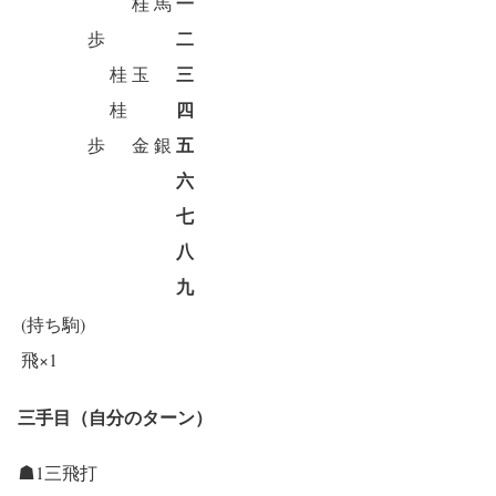
一
桂
馬
二
歩
三
桂
玉
四
桂
五
歩
金
銀
六
七
八
九
(持ち駒)
飛×1
三手目（自分のターン）
☗1三飛打