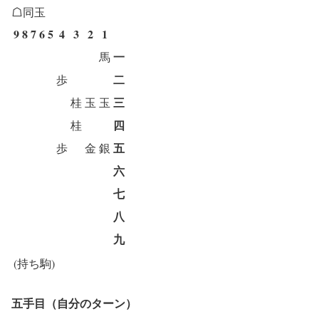
☖同玉
9
8
7
6
5
4
3
2
1
一
馬
二
歩
三
桂
玉
玉
四
桂
五
歩
金
銀
六
七
八
九
(持ち駒)
五手目（自分のターン）