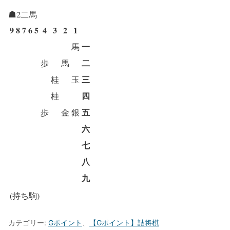
☗2二馬
9
8
7
6
5
4
3
2
1
一
馬
二
歩
馬
三
桂
玉
四
桂
五
歩
金
銀
六
七
八
九
(持ち駒)
カテゴリー:
Gポイント
、
【Gポイント】詰将棋