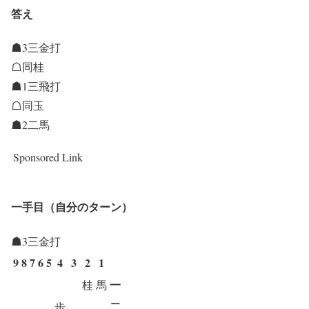
答え
☗3三金打
☖同桂
☗1三飛打
☖同玉
☗2二馬
Sponsored Link
一手目（自分のターン）
☗3三金打
9
8
7
6
5
4
3
2
1
一
桂
馬
二
歩