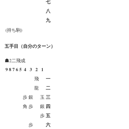
七
八
九
(持ち駒)
五手目（自分のターン）
☗2二飛成
9
8
7
6
5
4
3
2
1
一
飛
二
龍
三
歩
銀
玉
四
角
歩
銀
五
歩
六
歩