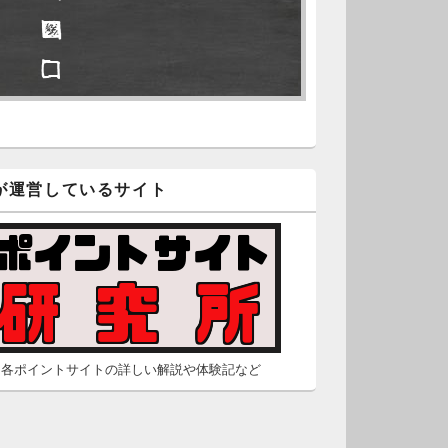
□ ■
久不滅.comの本日分の更新が完
しました。
□ □
/2 2:22
（Dr.N）
隠しポイントを探せ
久不滅.comが8：00までメンテナ
スとのことなので、本日分の更
■ ■
は難しいかもしれません。
が運営しているサイト
□ □
/26 2:52
（Dr.N）
□ □
間の都合が付かないため、5月26
の更新は休みます。申し訳あり
せん。
/23 16:32
（Dr.N）
各ポイントサイトの詳しい解説や体験記など
間の都合が付かないため、5月24
の更新は休みます。申し訳あり