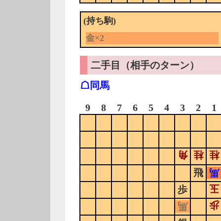
(持ち駒)
金×2
二手目（相手のターン）
☖同馬
9
8
7
6
5
4
3
2
1
角
桂
桂
飛
馬
玉
歩
歩
馬