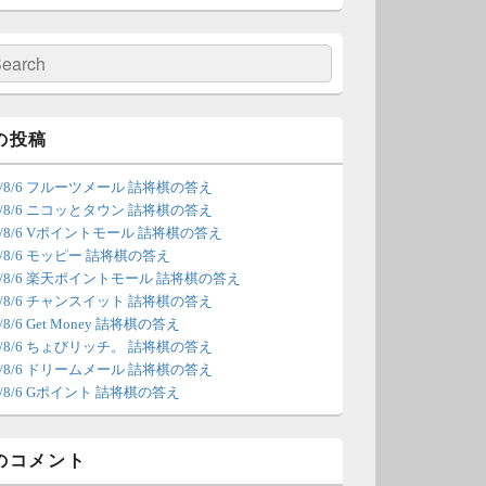
の更新は休みます。申し訳あり
せん。
検
索
/4 18:54
（Dr.N）
間の都合が付かないため、7月5
の投稿
の更新は休みます。申し訳あり
26/8/6 フルーツメール 詰将棋の答え
せん。
26/8/6 ニコッとタウン 詰将棋の答え
26/8/6 Vポイントモール 詰将棋の答え
/22 2:12
（Dr.N）
6/8/6 モッピー 詰将棋の答え
26/8/6 楽天ポイントモール 詰将棋の答え
ょびリッチが10：00までメンテ
26/8/6 チャンスイット 詰将棋の答え
ンスとのことなので、本日分の
6/8/6 Get Money 詰将棋の答え
新は難しいかもしれません。
26/8/6 ちょびリッチ。 詰将棋の答え
26/8/6 ドリームメール 詰将棋の答え
/20 18:45
（Dr.N）
6/8/6 Gポイント 詰将棋の答え
日、6月21日分の更新は昼頃にな
てしまいそうです。申し訳ござ
のコメント
ません。