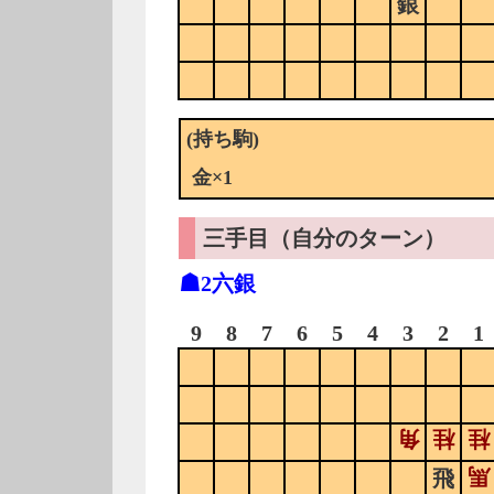
銀
(持ち駒)
金×1
三手目（自分のターン）
☗2六銀
9
8
7
6
5
4
3
2
1
角
桂
桂
馬
飛