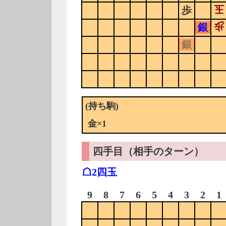
玉
歩
歩
銀
銀
(持ち駒)
金×1
四手目（相手のターン）
☖2四玉
9
8
7
6
5
4
3
2
1