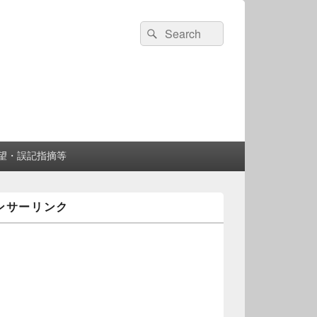
検
検
索:
索
望・誤記指摘等
ンサーリンク