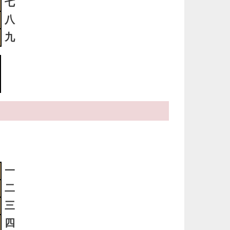
七
4
八
明
っ
九
い
4
時
日
ま
3
明
っ
一
い
二
三
3
四
明