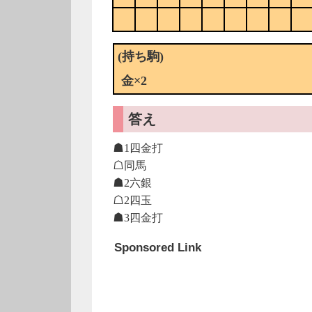
(持ち駒)
金×2
答え
☗1四金打
☖同馬
☗2六銀
☖2四玉
☗3四金打
Sponsored Link