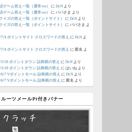
語ゲーム答え一覧（通常ver）
に
Dr.N
より
/18 1:39
（Dr.N）
語ゲーム答え一覧（通常ver）
に
パパさま
より
クイズの答え一覧（ポイントサイト）
に
Dr.N
より
間の都合が付かないため、6月18
クイズの答え一覧（ポイントサイト）
に
パパさま
よ
の更新は休みます。申し訳あり
26/7/4 ポイントサイト クロスワードの答え
に
Dr.N
よ
せん。
26/7/4 ポイントサイト クロスワードの答え
に
匿名
よ
/8 4:39
（Dr.N）
ポイントモールが6：00までメン
0/3/18 ポイントタウン 詰将棋の答え
に
Dr.N
より
0/3/18 ポイントタウン 詰将棋の答え
に
はいね
より
ナンスとのことなので、本日分
26/6/7 Vポイントモール 詰将棋の答え
に
Dr.N
より
更新は難しいかもしれません。
26/6/7 Vポイントモール 詰将棋の答え
に
匿名
より
/6 18:51
（Dr.N）
 フルーツメールPt付きバナー
日、6月7日分の更新は昼頃にな
てしまいそうです。申し訳ござ
スクラッチ
ません。
□ ■
/2 10:04
（Dr.N）