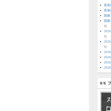
英単
6
英単
国旗
時
国旗
日
り
20
ま
り
20
6
り
V
202
202
テ
20
の
20
6
8/6
明
っ
い
6