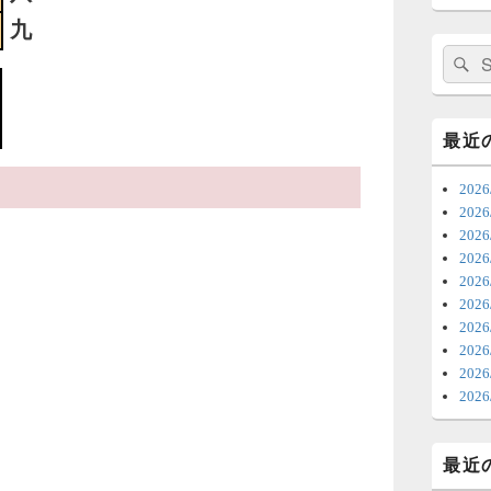
日
九
ま
検
索:
7
時
最近
日
20
ま
20
20
6
202
20
ち
20
ナ
202
更
20
20
6
202
明
っ
最近
い