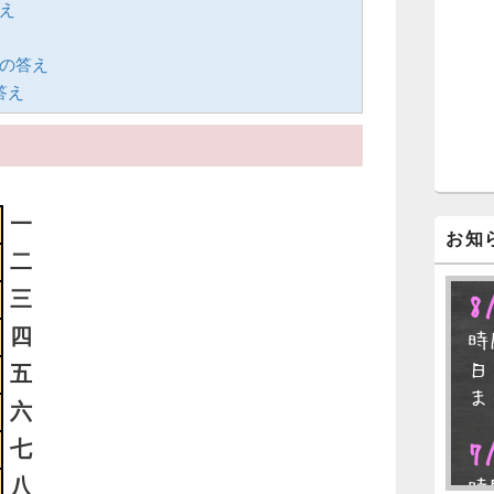
答え
ジ
ェ
ッ
ドの答え
ト
答え
エ
リ
ア
一
お知
二
三
8
四
時
日
五
ま
六
七
7
八
時