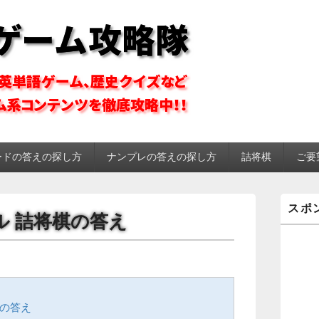
ーム攻略隊
ードの答えの探し方
ナンプレの答えの探し方
詰将棋
ご要
メ
スポ
イ
モール 詰将棋の答え
ン
サ
イ
ド
バ
ー
ウ
ドの答え
ィ