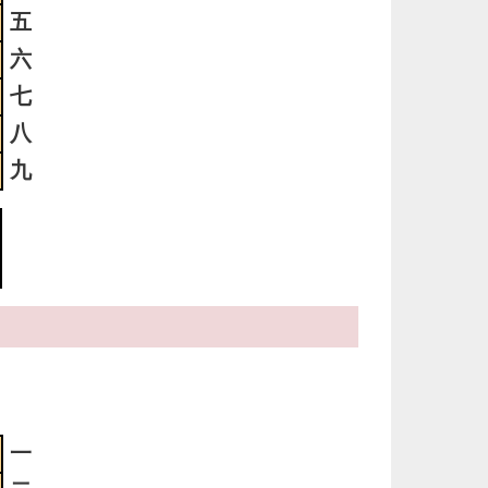
っ
五
い
六
七
3
八
時
日
九
ま
3
明
っ
い
2
明
っ
一
い