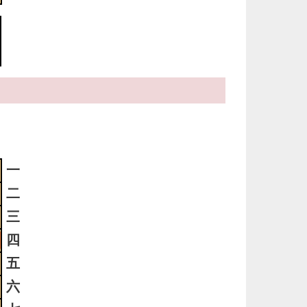
ま
5
メ
滅
も
5
時
日
一
ま
二
三
4
四
時
日
五
ま
六