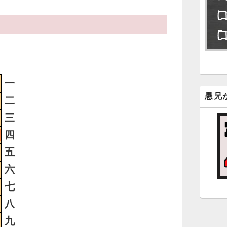
永
了
6
永
ン
一
新
愚兄
二
三
5
四
時
日
五
ま
六
七
5
八
時
日
九