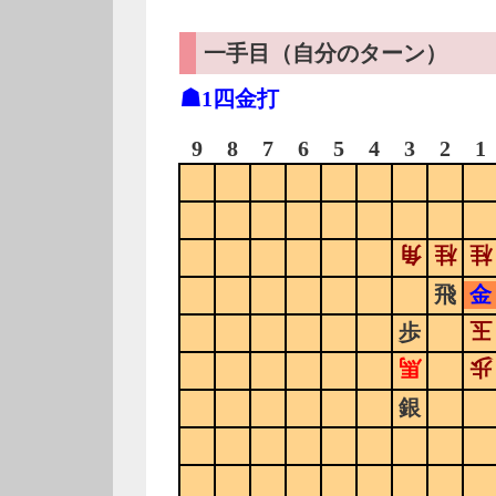
一手目（自分のターン）
☗1四金打
9
8
7
6
5
4
3
2
1
角
桂
桂
飛
金
玉
歩
馬
歩
銀