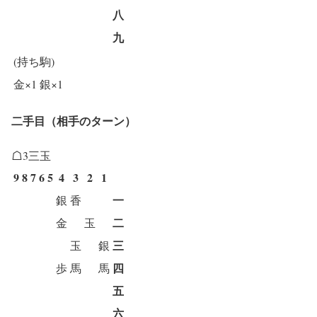
八
九
(持ち駒)
金×1
銀×1
二手目（相手のターン）
☖3三玉
9
8
7
6
5
4
3
2
1
一
銀
香
二
金
玉
三
玉
銀
四
歩
馬
馬
五
六