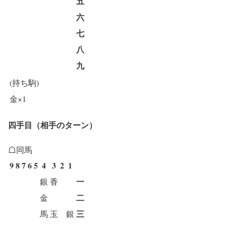
五
六
七
八
九
(持ち駒)
金×1
四手目（相手のターン）
☖同馬
9
8
7
6
5
4
3
2
1
一
銀
香
二
金
三
馬
玉
銀