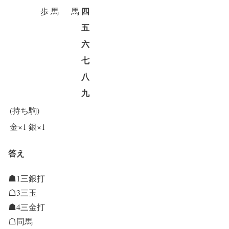
四
歩
馬
馬
五
六
七
八
九
(持ち駒)
金×1
銀×1
答え
☗1三銀打
☖3三玉
☗4三金打
☖同馬