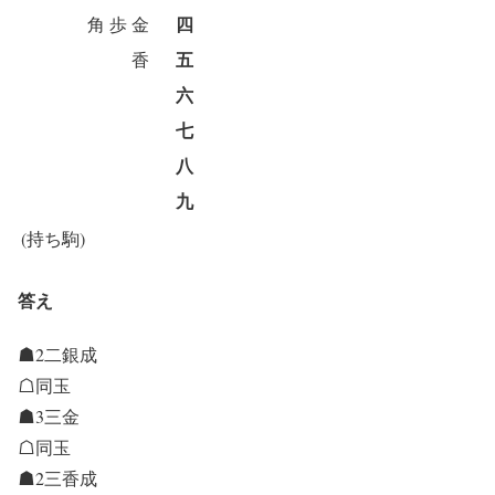
四
角
歩
金
五
香
六
七
八
九
(持ち駒)
答え
☗2二銀成
☖同玉
☗3三金
☖同玉
☗2三香成