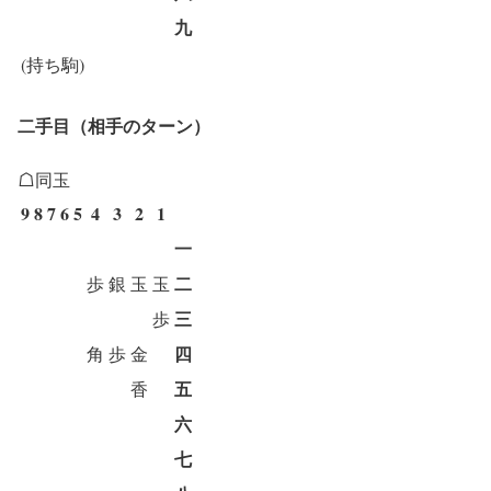
九
(持ち駒)
二手目（相手のターン）
☖同玉
9
8
7
6
5
4
3
2
1
一
二
歩
銀
玉
玉
三
歩
四
角
歩
金
五
香
六
七