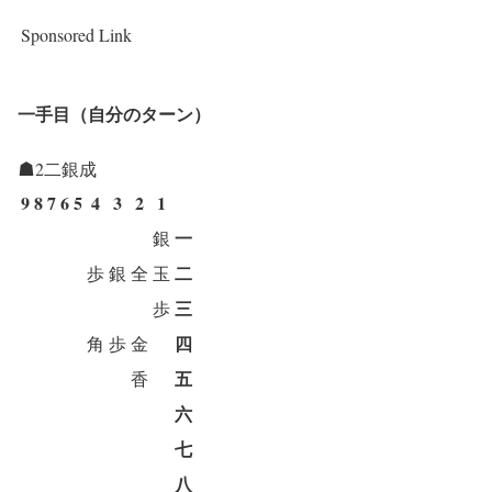
Sponsored Link
一手目（自分のターン）
☗2二銀成
9
8
7
6
5
4
3
2
1
一
銀
二
歩
銀
全
玉
三
歩
四
角
歩
金
五
香
六
七
八