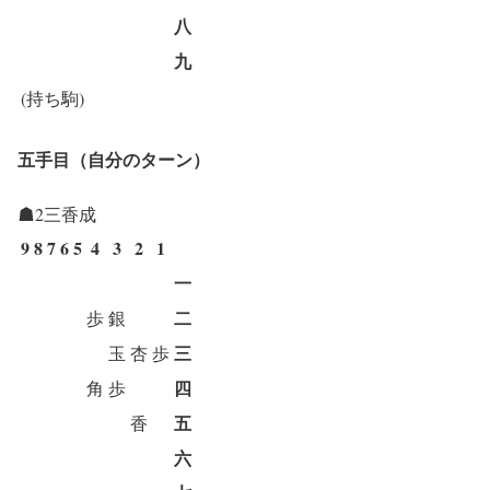
八
九
(持ち駒)
五手目（自分のターン）
☗2三香成
9
8
7
6
5
4
3
2
1
一
二
歩
銀
三
玉
杏
歩
四
角
歩
五
香
六