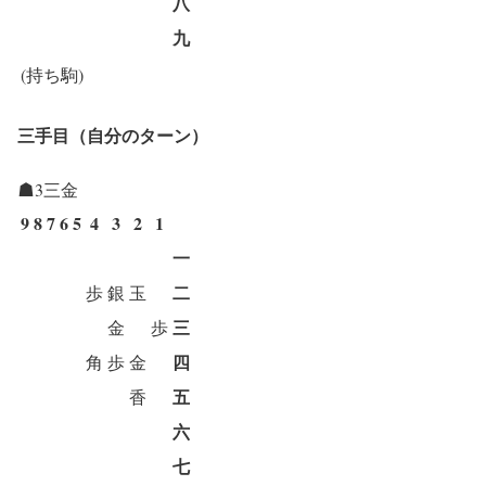
八
九
(持ち駒)
三手目（自分のターン）
☗3三金
9
8
7
6
5
4
3
2
1
一
二
歩
銀
玉
三
金
歩
四
角
歩
金
五
香
六
七