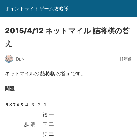
ポイントサイトゲーム攻略隊
2015/4/12 ネットマイル 詰将棋の答
え
Dr.N
11年前
詰将棋
ネットマイルの
の答えです。
問題
9
8
7
6
5
4
3
2
1
一
銀
二
歩
銀
玉
三
歩