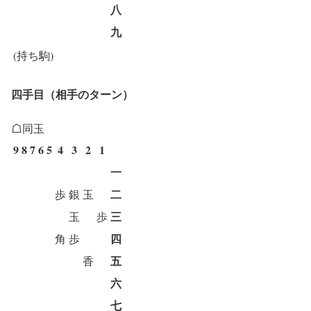
八
九
(持ち駒)
四手目（相手のターン）
☖同玉
9
8
7
6
5
4
3
2
1
一
二
歩
銀
玉
三
玉
歩
四
角
歩
五
香
六
七