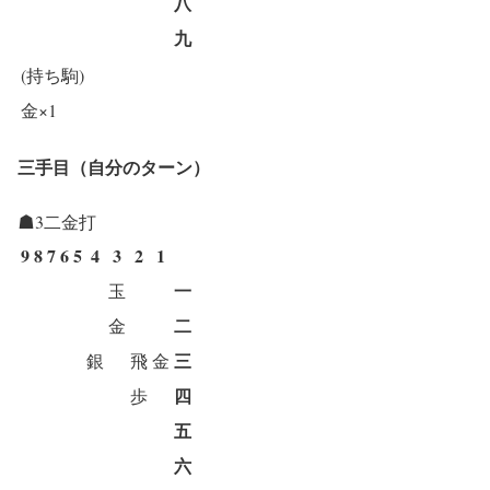
八
九
(持ち駒)
金×1
三手目（自分のターン）
☗3二金打
9
8
7
6
5
4
3
2
1
一
玉
二
金
三
銀
飛
金
四
歩
五
六