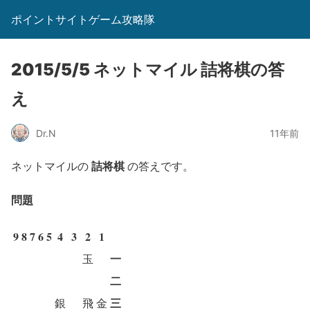
ポイントサイトゲーム攻略隊
2015/5/5 ネットマイル 詰将棋の答
え
Dr.N
11年前
詰将棋
ネットマイルの
の答えです。
問題
9
8
7
6
5
4
3
2
1
一
玉
二
三
銀
飛
金