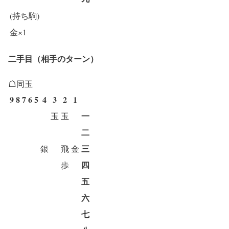
(持ち駒)
金×1
二手目（相手のターン）
☖同玉
9
8
7
6
5
4
3
2
1
一
玉
玉
二
三
銀
飛
金
四
歩
五
六
七