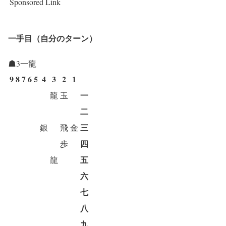
Sponsored Link
一手目（自分のターン）
☗3一龍
9
8
7
6
5
4
3
2
1
一
龍
玉
二
三
銀
飛
金
四
歩
五
龍
六
七
八
九