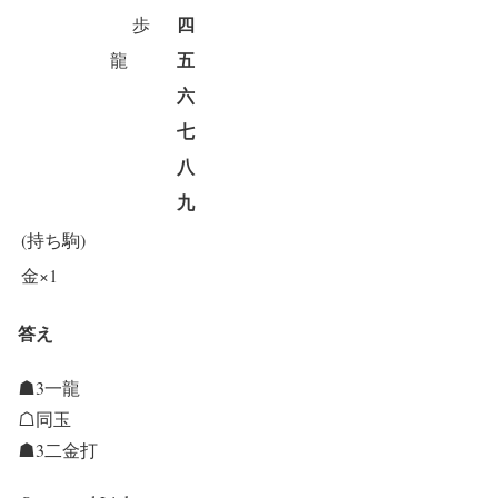
四
歩
五
龍
六
七
八
九
(持ち駒)
金×1
答え
☗3一龍
☖同玉
☗3二金打